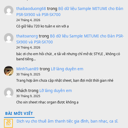
Bánh xe Pa600 Pa900
500,000
₫
Bộ mạch phím Pa600 Pa300 Pa700 Cũ
1,200,000
₫
MinhTuan89
trong
[CHIA SẺ] Bộ Dữ Liệu – Sample MI
V1 Cho Đàn Yamaha S750, S950
11 Tháng 7, 2026
https://vietkeyboard.vn/bo-du-lieu-sample-mitumi-cho-dan-psr
sx900-psr-sx700/
thaibaoduong68
trong
Bộ dữ liệu Sample MITUMI cho
PSR-SX900 và PSR-SX700
24 Tháng 4, 2026
Có giữ liệu 720 ko tuân e xin với ạ
thaitoanorg
trong
Bộ dữ liệu Sample MITUMI cho Đàn