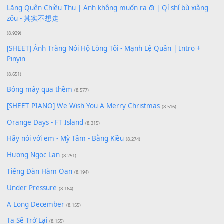
[SHEET PIANO] Happy Birthday
(13.920)
Giá Như - Soobin Hoàng Sơn
(11.359)
Có Em Đời Bỗng Vui
(9.744)
Cơn Mơ Băng Giá
(9.103)
Chờ một tiếng yêu
(8.991)
Lãng Quên Chiều Thu | Anh không muốn ra đi | Qí shí bù xiǎ
zǒu - 其实不想走
(8.929)
[SHEET] Ánh Trăng Nói Hộ Lòng Tôi - Mạnh Lệ Quân | Intro +
Pinyin
(8.651)
Bóng mây qua thềm
(8.577)
[SHEET PIANO] We Wish You A Merry Christmas
(8.516)