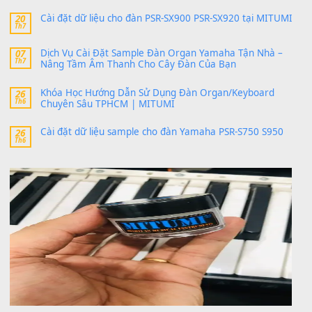
SX900 và PSR-SX700
24 Tháng 4, 2026
bác ơi cho em hỏi chút , e tải về nhưng chỉ mở dc STYLE , khôn
band tiếng…
MinhTuan89
trong
Lỡ làng duyên em
30 Tháng 9, 2025
Trang hợp âm chưa cập nhật sheet, bạn đợi một thời gian nhé
Khách
trong
Lỡ làng duyên em
30 Tháng 9, 2025
Cho xin sheet nhạc organ được không ạ
BÀI MỚI VIẾT
Dịch vụ cho thuê âm thanh tiệc gia đình, ban nhạc, ca s
20
Th7
Cài đặt dữ liệu cho đàn PSR-SX900 PSR-SX920 tại MIT
20
Th7
Dịch Vụ Cài Đặt Sample Đàn Organ Yamaha Tận Nhà 
07
Th7