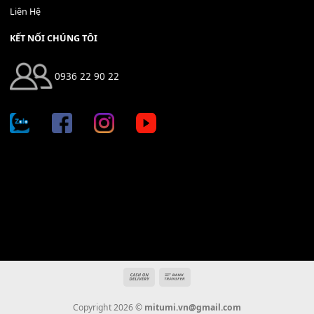
Địa chỉ: 666/5A Đường Ba Tháng Hai, P.14, Q.10, TP HCM
Hotline: 0936 22 90 22
mitumi.vn@gmail.com
THÔNG TIN
Giới Thiệu
Tin Tức
Thanh Toán