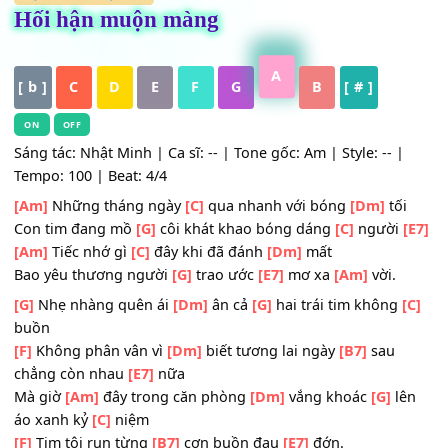
HỢP ÂM
,
Nhạc Trẻ
Hối hận muộn màng
A
[ b ]
C
D
E
F
G
B
[ # ]
ON
OFF
Sáng tác: Nhật Minh | Ca sĩ: -- | Tone gốc: Am | Style: -- 
Tempo: 100 | Beat: 4/4
[Am]
Những tháng ngày
[C]
qua nhanh với bóng
[Dm]
tố
Con tim đang mồ
[G]
côi khát khao bóng dáng
[C]
người
[Am]
Tiếc nhớ gì
[C]
đây khi đã đánh
[Dm]
mất
Bao yêu thương người
[G]
trao ước
[E7]
mơ xa
[Am]
vời.
[G]
Nhẹ nhàng quên ái
[Dm]
ân cả
[G]
hai trái tim không
buồn
[F]
Không phân vân vì
[Dm]
biết tương lai ngày
[B7]
sau