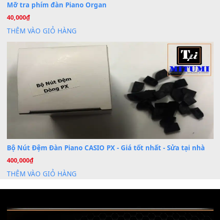
Nâng Tầm Âm Thanh Cho Cây Đàn Của Bạn
Khóa Học Hướng Dẫn Sử Dụng Đàn Organ/Keyboard
26
Th6
Chuyên Sâu TPHCM | MITUMI
Cài đặt dữ liệu sample cho đàn Yamaha PSR-S750 S95
26
Th6
Mỡ tra phím đàn Piano Organ
40,000
₫