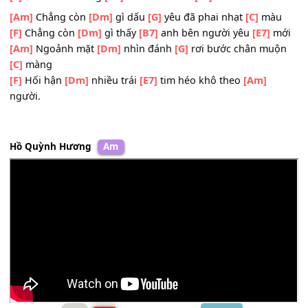
chẳng còn nhau
[E7]
nữa
Mà giờ
[Am]
đây trong căn phòng
[Dm]
vắng khoác
[G]
l
áo xanh kỷ
[C]
niệm
[F]
Tim tôi run từng
[B7]
cơn buồn đau
[E7]
đớn.
[Am]
Chẳng còn
[Dm]
gì dấu
[G]
yêu đã phai nhạt
[C]
mà
[F]
Chẳng còn
[Dm]
gì thấy
[B7]
anh bên người yêu
[E7]
m
[Am]
Ngoảnh mặt
[Dm]
nhìn đánh
[G]
rơi bước chân mu
[C]
màng
[F]
Hối hận
[Dm]
nhiều trái
[E7]
tim héo khô theo
[Am]
người.
Hồ Quỳnh Hương
Am