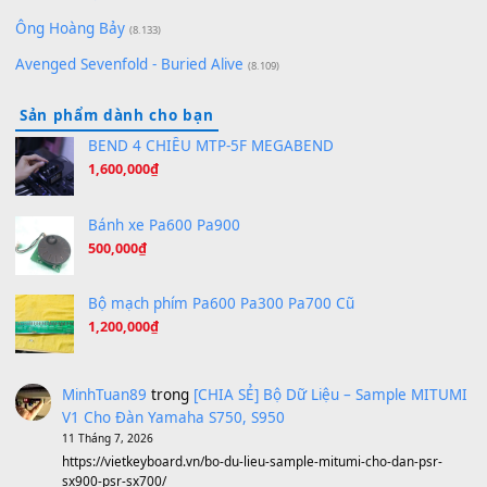
Orange Days - FT Island
(8.315)
Hãy nói với em - Mỹ Tâm - Bằng Kiều
(8.274)
Hương Ngọc Lan
(8.251)
Tiếng Đàn Hàm Oan
(8.194)
Under Pressure
(8.164)
A Long December
(8.155)
Ta Sẽ Trở Lại
(8.155)
Ông Hoàng Bảy
(8.133)
Avenged Sevenfold - Buried Alive
(8.109)
Sản phẩm dành cho bạn
BEND 4 CHIỀU MTP-5F MEGABEND
1,600,000
₫