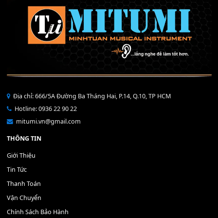
THÊM VÀO GIỎ HÀNG
Bộ Nút Đệm Đàn Piano CASIO PX - Giá tốt nhất - Sửa tại n
400,000
₫
THÊM VÀO GIỎ HÀNG