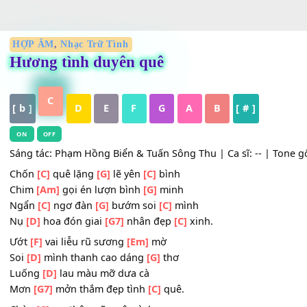
HỢP ÂM
,
Nhạc Trữ Tình
Hương tình duyên quê
C
[ b ]
D
E
F
G
A
B
[ # ]
ON
OFF
Sáng tác: Phạm Hồng Biển & Tuấn Sông Thu | Ca sĩ: -- | To
Chốn
[C]
quê lặng
[G]
lẽ yên
[C]
bình
Chim
[Am]
gọi én lượn bình
[G]
minh
Ngẩn
[C]
ngơ đàn
[G]
bướm soi
[C]
mình
Nụ
[D]
hoa đón giai
[G7]
nhân đẹp
[C]
xinh.
Ướt
[F]
vai liễu rũ sương
[Em]
mờ