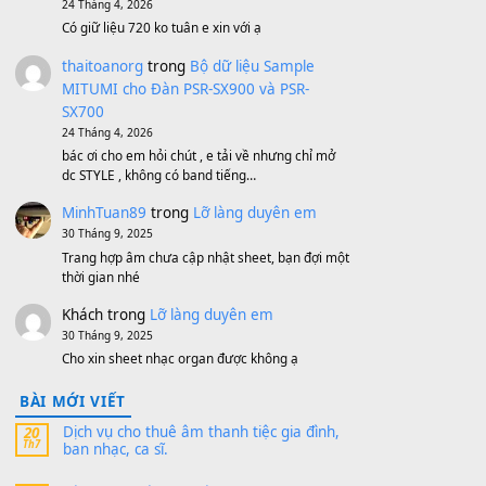
Bộ mạch phím Pa600 Pa300 Pa700
Cũ
1,200,000
₫
MinhTuan89
trong
[CHIA SẺ] Bộ Dữ Liệu
– Sample MITUMI V1 Cho Đàn Yamaha
S750, S950
11 Tháng 7, 2026
https://vietkeyboard.vn/bo-du-lieu-sample-
mitumi-cho-dan-psr-sx900-psr-sx700/
thaibaoduong68
trong
Bộ dữ liệu Sample
MITUMI cho Đàn PSR-SX900 và PSR-
SX700
24 Tháng 4, 2026
Có giữ liệu 720 ko tuân e xin với ạ
thaitoanorg
trong
Bộ dữ liệu Sample
MITUMI cho Đàn PSR-SX900 và PSR-