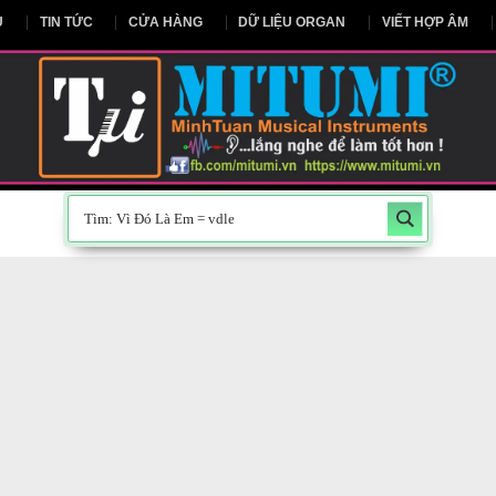
NG CHỦ
TIN TỨC
CỬA HÀNG
DỮ LIỆU ORGAN
V