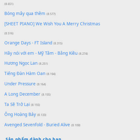
Có Em Đời Bỗng Vui
(9.744)
Cơn Mơ Băng Giá
(9.103)
Chờ một tiếng yêu
(8.991)
Lãng Quên Chiều Thu | Anh không muốn ra đi |
Qí shí bù xiǎng zǒu - 其实不想走
(8.929)
[SHEET] Ánh Trăng Nói Hộ Lòng Tôi - Mạnh Lệ
Quân | Intro + Pinyin
(8.651)
Bóng mây qua thềm
(8.577)
[SHEET PIANO] We Wish You A Merry Christmas
(8.516)
Orange Days - FT Island
(8.315)
Hãy nói với em - Mỹ Tâm - Bằng Kiều
(8.274)