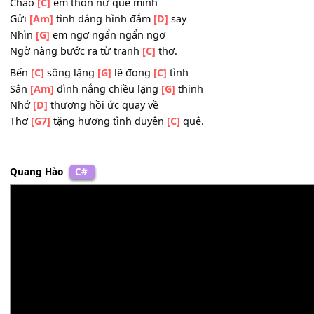
Soi
[D]
mình thanh cao dáng
[G]
thơ
Luống
[D]
lau màu mỡ dưa cà
Mơn
[G7]
mởn thắm đẹp tình
[C]
quê.
Chào
[C]
em thôn nữ quê mình
Gửi
[Am]
tình dáng hình đắm
[D]
say
Nhìn
[G]
em ngơ ngẩn ngẩn ngơ
Ngờ nàng bước ra từ tranh
[C]
thơ.
Bến
[C]
sông lặng
[G]
lẽ đong
[C]
tình
Sân
[Am]
đình nắng chiều lặng
[G]
thinh
Nhớ
[D]
thương hồi ức quay về
Thơ
[G7]
tặng hương tình duyên
[C]
quê.
Quang Hào
C#