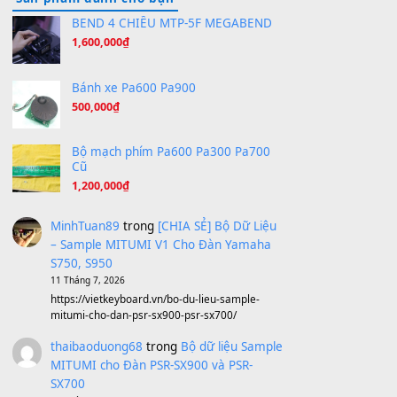
Hương Ngọc Lan
(8.251)
Tiếng Đàn Hàm Oan
(8.194)
Under Pressure
(8.164)
A Long December
(8.155)
Ta Sẽ Trở Lại
(8.155)
Ông Hoàng Bảy
(8.133)
Avenged Sevenfold - Buried Alive
(8.109)
Sản phẩm dành cho bạn
BEND 4 CHIỀU MTP-5F MEGABEND
1,600,000
₫
Bánh xe Pa600 Pa900
500,000
₫