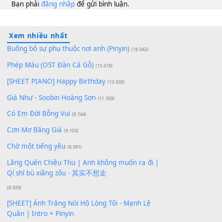
10
Lượt xem:
152
Để lại một bình luận
Bạn phải
đăng nhập
để gửi bình luận.
Xem nhiều nhất
Buông bỏ sự phụ thuộc nơi anh (Pinyin)
(18.942)
Phép Màu (OST Đàn Cá Gỗ)
(15.618)
[SHEET PIANO] Happy Birthday
(13.920)
Giá Như - Soobin Hoàng Sơn
(11.359)