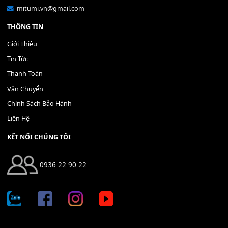
Bộ Nút Đệm Đàn Piano CASIO PX - Giá tốt nhất - Sửa tại n
400,000
₫
THÊM VÀO GIỎ HÀNG