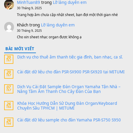
V1 Cho Đàn Yamaha S750, S950
11 Tháng 7, 2026
https://vietkeyboard.vn/bo-du-lieu-sample-mitumi-cho-dan-psr
sx900-psr-sx700/
thaibaoduong68
trong
Bộ dữ liệu Sample MITUMI cho
PSR-SX900 và PSR-SX700
24 Tháng 4, 2026
Có giữ liệu 720 ko tuân e xin với ạ
thaitoanorg
trong
Bộ dữ liệu Sample MITUMI cho Đàn
SX900 và PSR-SX700
24 Tháng 4, 2026
bác ơi cho em hỏi chút , e tải về nhưng chỉ mở dc STYLE , khôn
band tiếng…
MinhTuan89
trong
Lỡ làng duyên em
30 Tháng 9, 2025
Trang hợp âm chưa cập nhật sheet, bạn đợi một thời gian nhé
Khách
trong
Lỡ làng duyên em