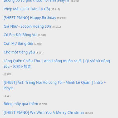
Lượt xem:
156
Để lại một bình luận
Bạn phải
đăng nhập
để gửi bình luận.
Xem nhiều nhất
Buông bỏ sự phụ thuộc nơi anh (Pinyin)
(18.942)
Phép Màu (OST Đàn Cá Gỗ)
(15.618)
[SHEET PIANO] Happy Birthday
(13.920)
Giá Như - Soobin Hoàng Sơn
(11.359)
Có Em Đời Bỗng Vui
(9.744)
Cơn Mơ Băng Giá
(9.103)
Chờ một tiếng yêu
(8.991)