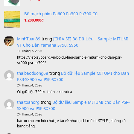
Ta Sẽ Trở Lại
(8.155)
Ông Hoàng Bảy
(8.133)
Avenged Sevenfold - Buried Alive
(8.109)
Sản phẩm dành cho bạn
BEND 4 CHIỀU MTP-5F MEGABEND
1,600,000
₫
Bánh xe Pa600 Pa900
500,000
₫
Bộ mạch phím Pa600 Pa300 Pa700 Cũ
1,200,000
₫
MinhTuan89
trong
[CHIA SẺ] Bộ Dữ Liệu – Sample MI