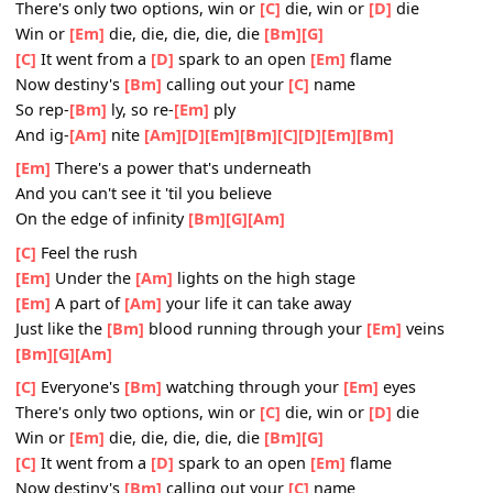
Just like the blood running through your
[Em]
veins
[Bm
[Am]
[C]
Everyone's
[Bm]
watching through your
[Em]
eyes
There's only two options, win or
[C]
die, win or
[D]
die
Win or
[Em]
die, die, die, die, die
[Bm]
[G]
[C]
It went from a
[D]
spark to an open
[Em]
flame
Now destiny's
[Bm]
calling out your
[C]
name
So rep-
[Bm]
ly, so re-
[Em]
ply
And ig-
[Am]
nite
[Am]
[D]
[Em]
[Bm]
[C]
[D]
[Em]
[Bm]
[Em]
There's a power that's underneath
And you can't see it 'til you believe
On the edge of infinity
[Bm]
[G]
[Am]
[C]
Feel the rush
[Em]
Under the
[Am]
lights on the high stage
[Em]
A part of
[Am]
your life it can take away
Just like the
[Bm]
blood running through your
[Em]
vein