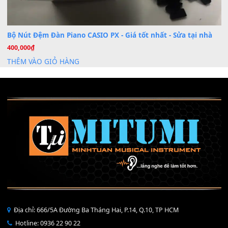
Mỡ tra phím đàn Piano Organ
40,000
₫
THÊM VÀO GIỎ HÀNG