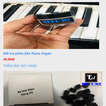
30 Tháng 9, 2025
Cho xin sheet nhạc organ được không ạ
BÀI MỚI VIẾT
Dịch vụ cho thuê âm thanh tiệc gia đình, ban nhạc, ca s
20
Th7
Cài đặt dữ liệu cho đàn PSR-SX900 PSR-SX920 tại MIT
20
Th7
Dịch Vụ Cài Đặt Sample Đàn Organ Yamaha Tận Nhà 
07
Th7
Nâng Tầm Âm Thanh Cho Cây Đàn Của Bạn
Khóa Học Hướng Dẫn Sử Dụng Đàn Organ/Keyboard
26
Th6
Chuyên Sâu TPHCM | MITUMI
Cài đặt dữ liệu sample cho đàn Yamaha PSR-S750 S95
26
Th6