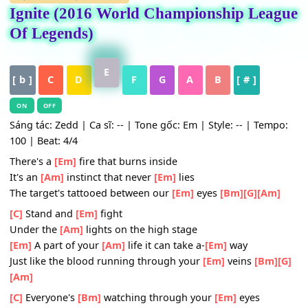
HỢP ÂM
,
Nhạc Quốc Tế
Ignite (2016 World Championship Lea
Of Legends)
E
[ b ]
C
D
F
G
A
B
[ # ]
ON
OFF
Sáng tác: Zedd | Ca sĩ: -- | Tone gốc: Em | Style: -- | Tem
100 | Beat: 4/4
There's a
[Em]
fire that burns inside
It's an
[Am]
instinct that never
[Em]
lies
The target's tattooed between our
[Em]
eyes
[Bm]
[G]
[Am
[C]
Stand and
[Em]
fight
Under the
[Am]
lights on the high stage
[Em]
A part of your
[Am]
life it can take a-
[Em]
way