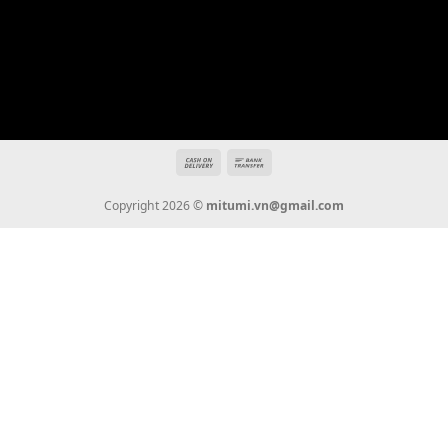
Địa chỉ: 666/5A Đường Ba Tháng Hai, P.14, Q.10, TP HCM
Hotline: 0936 22 90 22
mitumi.vn@gmail.com
THÔNG TIN
Giới Thiệu
Tin Tức
Thanh Toán
Vận Chuyển
Chính Sách Bảo Hành
Liên Hệ
KẾT NỐI CHÚNG TÔI
0936 22 90 22