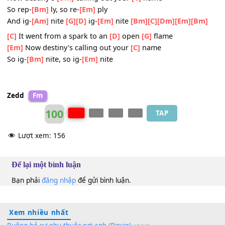
[Bm]
[G]
[Am]
[C]
Everyone's
[Bm]
watching through your
[Em]
eyes
There's only two options, win or
[C]
die, win or
[D]
die
Win or
[Em]
die, die, die, die, die
[Bm]
[G]
[C]
It went from a
[D]
spark to an open
[Em]
flame
Now destiny's
[Bm]
calling out your
[C]
name
So rep-
[Bm]
ly, so re-
[Em]
ply
And ig-
[Am]
nite
[G]
[D]
ig-
[Em]
nite
[Bm]
[C]
[Dm]
[Em]
[B
[C]
It went from a spark to an
[D]
open
[G]
flame
[Em]
Now destiny's calling out your
[C]
name
So ig-
[Bm]
nite, so ig-
[Em]
nite
Zedd
Fm
100
TAP