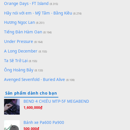
Lãng Quên Chiều Thu | Anh không muốn ra đi | Qí shí bù xiǎ
zǒu - 其实不想走
(8.929)
[SHEET] Ánh Trăng Nói Hộ Lòng Tôi - Mạnh Lệ Quân | Intro +
Pinyin
(8.651)
Bóng mây qua thềm
(8.577)
[SHEET PIANO] We Wish You A Merry Christmas
(8.516)
Orange Days - FT Island
(8.315)
Hãy nói với em - Mỹ Tâm - Bằng Kiều
(8.274)
Hương Ngọc Lan
(8.251)
Tiếng Đàn Hàm Oan
(8.194)
Under Pressure
(8.164)
A Long December
(8.155)