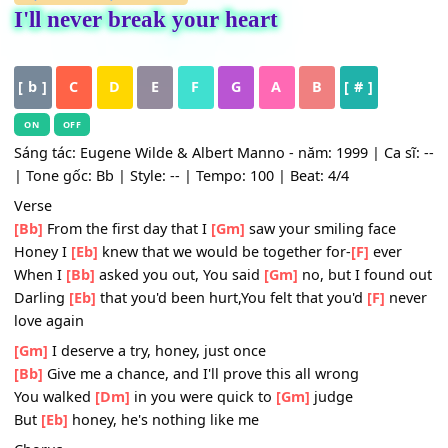
HỢP ÂM
,
Nhạc Quốc Tế
I'll never break your heart
[ b ]
C
D
E
F
G
A
B
[ # ]
ON
OFF
Sáng tác: Eugene Wilde & Albert Manno - năm: 1999 | Ca s
| Tone gốc: Bb | Style: -- | Tempo: 100 | Beat: 4/4
Verse
[Bb]
From the first day that I
[Gm]
saw your smiling face
Honey I
[Eb]
knew that we would be together for-
[F]
ever
When I
[Bb]
asked you out, You said
[Gm]
no, but I foun
Darling
[Eb]
that you'd been hurt,You felt that you'd
[F]
ne
love again
[Gm]
I deserve a try, honey, just once