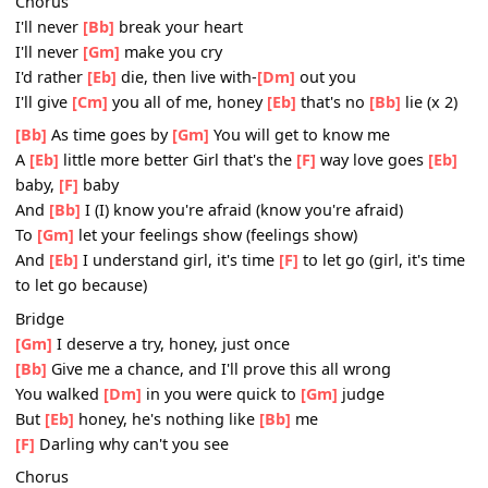
[Bb]
Give me a chance, and I'll prove this all wrong
You walked
[Dm]
in you were quick to
[Gm]
judge
But
[Eb]
honey, he's nothing like me
Chorus
I'll never
[Bb]
break your heart
I'll never
[Gm]
make you cry
I'd rather
[Eb]
die, then live with-
[Dm]
out you
I'll give
[Cm]
you all of me, honey
[Eb]
that's no
[Bb]
lie (x
[Bb]
As time goes by
[Gm]
You will get to know me
A
[Eb]
little more better Girl that's the
[F]
way love goes
[
baby,
[F]
baby
And
[Bb]
I (I) know you're afraid (know you're afraid)
To
[Gm]
let your feelings show (feelings show)
And
[Eb]
I understand girl, it's time
[F]
to let go (girl, it's 
to let go because)
Bridge