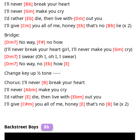
[Gm]
I deserve a try, honey, just once
[Bb]
Give me a chance, and I'll prove this all wrong
You walked
[Dm]
in you were quick to
[Gm]
judge
But
[Eb]
honey, he's nothing like
[Bb]
me
[F]
Darling why can't you see
Chorus
I'll never
[Bb]
break your heart
I'll never
[Gm]
make you cry
I'd rather
[Eb]
die, then live with-
[Dm]
out you
I'll give
[Cm]
you all of me, honey
[Eb]
that's no
[Bb]
lie (x
Bridge:
[Dm7]
No way,
[F#]
no how
(I'll never break your heart girl, I'll never make you
[Gm]
c
[Dm7]
I swear (Oh I, oh I, I swear)
[Dm7]
No way, no
[Eb]
how
[E]
Change key up ½ tone -----
Chorus: I'll never
[B]
break your heart