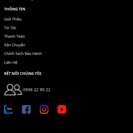
Bộ Nút Đệm Đàn Piano CASIO PX - Giá tốt nhất - Sửa tại n
400,000
₫
THÊM VÀO GIỎ HÀNG