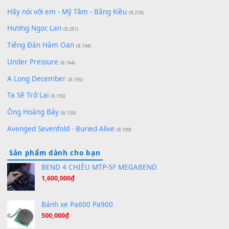
Lãng Quên Chiều Thu | Anh không muốn ra đi | Qí shí bù xiǎ
zǒu - 其实不想走
(8.929)
[SHEET] Ánh Trăng Nói Hộ Lòng Tôi - Mạnh Lệ Quân | Intro +
Pinyin
(8.651)
Bóng mây qua thềm
(8.577)
[SHEET PIANO] We Wish You A Merry Christmas
(8.516)
Orange Days - FT Island
(8.315)
Hãy nói với em - Mỹ Tâm - Bằng Kiều
(8.274)
Hương Ngọc Lan
(8.251)
Tiếng Đàn Hàm Oan
(8.194)
Under Pressure
(8.164)