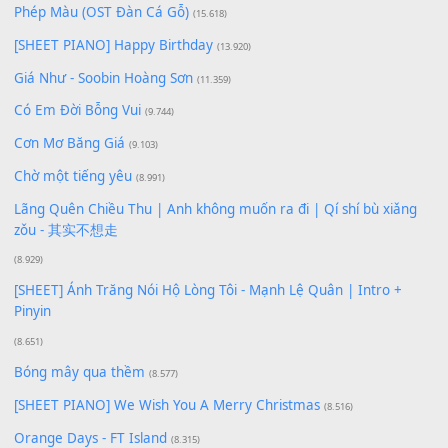
Lượt xem:
168
Để lại một bình luận
Bạn phải
đăng nhập
để gửi bình luận.
Xem nhiều nhất
Buông bỏ sự phụ thuộc nơi anh (Pinyin)
(18.942)
Phép Màu (OST Đàn Cá Gỗ)
(15.618)
[SHEET PIANO] Happy Birthday
(13.920)
Giá Như - Soobin Hoàng Sơn
(11.359)
Có Em Đời Bỗng Vui
(9.744)
Cơn Mơ Băng Giá
(9.103)
Chờ một tiếng yêu
(8.991)