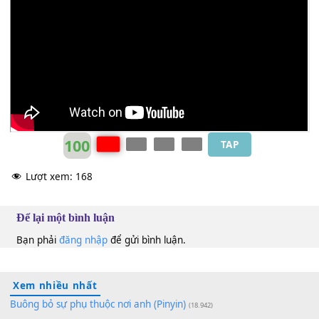
I'll never
[Abm]
make you cry
I'd rather
[E]
die, then live with-
[Ebm]
out you
I'll give
[C#m]
you all of me, honey
[E]
that's no
[B]
lie (x 
Backstreet Boys
Bb
100
TAP