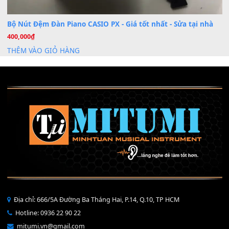
Mỡ tra phím đàn Piano Organ
40,000
₫
THÊM VÀO GIỎ HÀNG