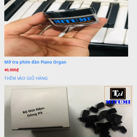
Khách
trong
Lỡ làng duyên em
30 Tháng 9, 2025
Cho xin sheet nhạc organ được không ạ
BÀI MỚI VIẾT
Dịch vụ cho thuê âm thanh tiệc gia đình, ban nhạc, ca s
20
Th7
Cài đặt dữ liệu cho đàn PSR-SX900 PSR-SX920 tại MIT
20
Th7
Dịch Vụ Cài Đặt Sample Đàn Organ Yamaha Tận Nhà 
07
Th7
Nâng Tầm Âm Thanh Cho Cây Đàn Của Bạn
Khóa Học Hướng Dẫn Sử Dụng Đàn Organ/Keyboard
26
Th6
Chuyên Sâu TPHCM | MITUMI
Cài đặt dữ liệu sample cho đàn Yamaha PSR-S750 S95
26
Th6