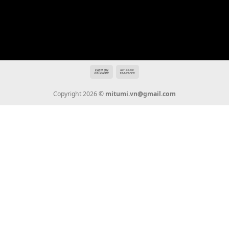
Địa chỉ: 666/5A Đường Ba Tháng Hai, P.14, Q.10, TP HCM
Hotline: 0936 22 90 22
mitumi.vn@gmail.com
THÔNG TIN
Giới Thiệu
Tin Tức
Thanh Toán
Vận Chuyển
Chính Sách Bảo Hành
Liên Hệ
KẾT NỐI CHÚNG TÔI
0936 22 90 22