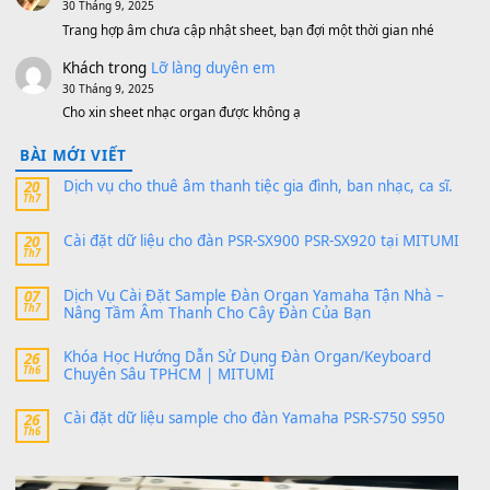
MinhTuan89
trong
[CHIA SẺ] Bộ Dữ Liệu – Sample MI
V1 Cho Đàn Yamaha S750, S950
11 Tháng 7, 2026
https://vietkeyboard.vn/bo-du-lieu-sample-mitumi-cho-dan-psr
sx900-psr-sx700/
thaibaoduong68
trong
Bộ dữ liệu Sample MITUMI cho
PSR-SX900 và PSR-SX700
24 Tháng 4, 2026
Có giữ liệu 720 ko tuân e xin với ạ
thaitoanorg
trong
Bộ dữ liệu Sample MITUMI cho Đàn
SX900 và PSR-SX700
24 Tháng 4, 2026
bác ơi cho em hỏi chút , e tải về nhưng chỉ mở dc STYLE , khôn
band tiếng…
MinhTuan89
trong
Lỡ làng duyên em
30 Tháng 9, 2025
Trang hợp âm chưa cập nhật sheet, bạn đợi một thời gian nhé