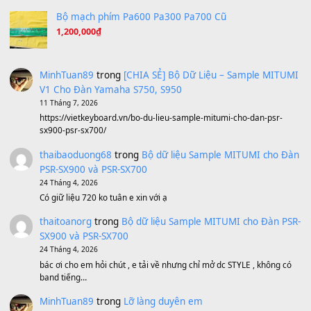
A Long December
(8.155)
Ta Sẽ Trở Lại
(8.155)
Ông Hoàng Bảy
(8.133)
Avenged Sevenfold - Buried Alive
(8.109)
Sản phẩm dành cho bạn
BEND 4 CHIỀU MTP-5F MEGABEND
1,600,000
₫
Bánh xe Pa600 Pa900
500,000
₫
Bộ mạch phím Pa600 Pa300 Pa700 Cũ
1,200,000
₫