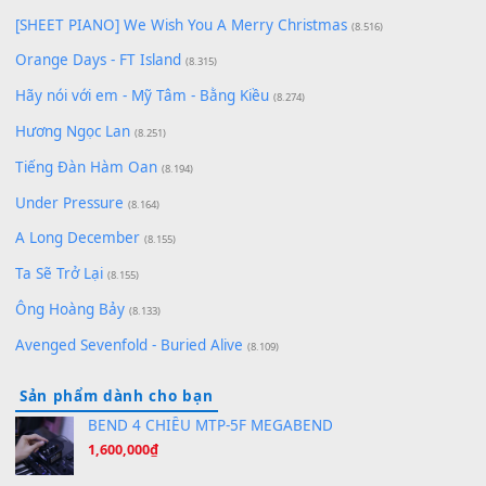
Chờ một tiếng yêu
(8.991)
Lãng Quên Chiều Thu | Anh không muốn ra đi | Qí shí bù xiǎ
zǒu - 其实不想走
(8.929)
[SHEET] Ánh Trăng Nói Hộ Lòng Tôi - Mạnh Lệ Quân | Intro +
Pinyin
(8.651)
Bóng mây qua thềm
(8.577)
[SHEET PIANO] We Wish You A Merry Christmas
(8.516)
Orange Days - FT Island
(8.315)
Hãy nói với em - Mỹ Tâm - Bằng Kiều
(8.274)
Hương Ngọc Lan
(8.251)
Tiếng Đàn Hàm Oan
(8.194)