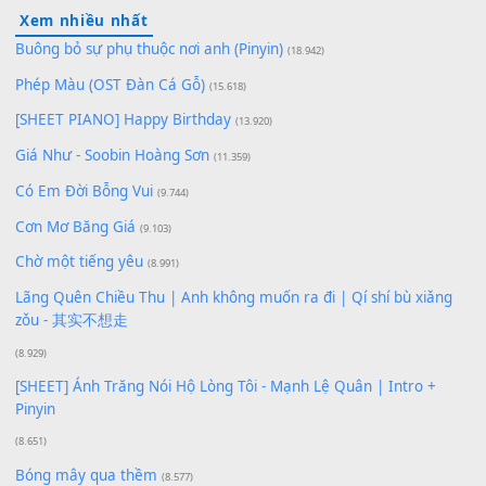
100
TAP
Lượt xem:
156
Để lại một bình luận
Bạn phải
đăng nhập
để gửi bình luận.
Xem nhiều nhất
Buông bỏ sự phụ thuộc nơi anh (Pinyin)
(18.942)
Phép Màu (OST Đàn Cá Gỗ)
(15.618)
[SHEET PIANO] Happy Birthday
(13.920)
Giá Như - Soobin Hoàng Sơn
(11.359)
Có Em Đời Bỗng Vui
(9.744)
Cơn Mơ Băng Giá
(9.103)