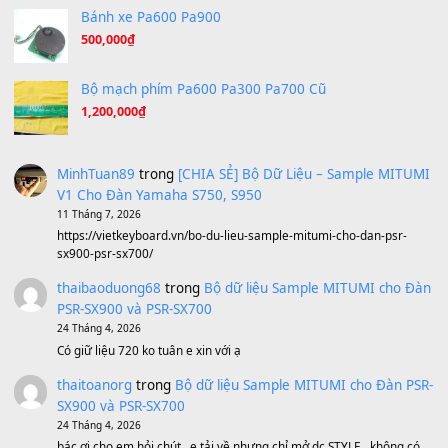
Under Pressure
(8.164)
A Long December
(8.155)
Ta Sẽ Trở Lại
(8.155)
Ông Hoàng Bảy
(8.133)
Avenged Sevenfold - Buried Alive
(8.109)
Sản phẩm dành cho bạn
BEND 4 CHIỀU MTP-5F MEGABEND
1,600,000
₫
Bánh xe Pa600 Pa900
500,000
₫
Bộ mạch phím Pa600 Pa300 Pa700 Cũ
1,200,000
₫