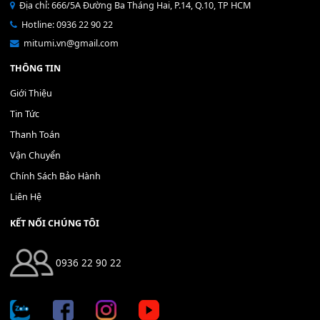
Bộ Nút Đệm Đàn Piano CASIO PX - Giá tốt nhất - Sửa tại n
400,000
₫
THÊM VÀO GIỎ HÀNG