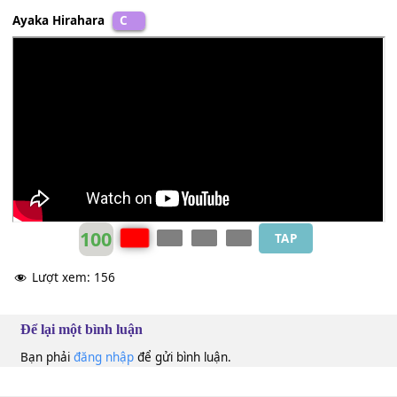
I-
[Am]
ma ka-
[G]
ze nonaka
[F]
de
Doko
[Am]
made-
[G]
mo aruco-
[F]
u
[G]
Na-
[C]
mida ga-
[G]
itsu-
[Am]
ka
Egao
[G]
ni kawaru hi ma-
[C]
de
Ayaka Hirahara
C