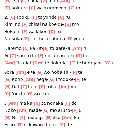
Kagayai-
[G]
teta
Sora
[Am]
e te
[G]
wo noba shi-
[F]
te
Kono
[Am]
nega-
[G]
i todoke-
[F]
te
[G]
Tsu-
[C]
naida
[G]
te to
[Am]
te
[F]
boku ra
[G]
wa akiramenai
[C]
to
2.
[C]
Tooku-
[F]
te yonde-
[C]
ru
Kimi no
[F]
chisai na koe de-
[G]
mo
Boku ni
[F]
wa kikoe-
[C]
ru
Natsuka-
[F]
shii furu sato na
[G]
youni
Daremo
[C]
ka kit-
[E]
to dareka
[Am]
ni
Ai-
[C]
sareru ta-
[F]
me umareteki-
[G]
ta
[Am]
Itsudat-
[Dm]
te dokodat-
[C]
te hitorijana-
[G]
i
Sora
[Am]
e te
[G]
wo noba shi-
[F]
te
[G]
Kono
[Am]
nega-
[G]
i todoke-
[F]
te
[G]
Dat-
[C]
ta hi-
[G]
totsu
[Am]
no
[C]
Inochi
[G]
wo ikite