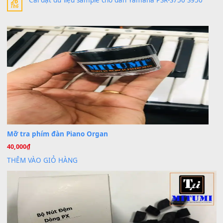
Trang hợp âm chưa cập nhật sheet, bạn đợi một thời gian nhé
Khách
trong
Lỡ làng duyên em
30 Tháng 9, 2025
Cho xin sheet nhạc organ được không ạ
BÀI MỚI VIẾT
Dịch vụ cho thuê âm thanh tiệc gia đình, ban nhạc, ca s
20
Th7
Cài đặt dữ liệu cho đàn PSR-SX900 PSR-SX920 tại MIT
20
Th7
Dịch Vụ Cài Đặt Sample Đàn Organ Yamaha Tận Nhà 
07
Th7
Nâng Tầm Âm Thanh Cho Cây Đàn Của Bạn
Khóa Học Hướng Dẫn Sử Dụng Đàn Organ/Keyboard
26
Th6
Chuyên Sâu TPHCM | MITUMI
Cài đặt dữ liệu sample cho đàn Yamaha PSR-S750 S95
26
Th6