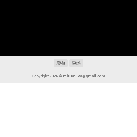
Địa chỉ: 666/5A Đường Ba Tháng Hai, P.14, Q.10, TP HCM
Hotline: 0936 22 90 22
mitumi.vn@gmail.com
THÔNG TIN
Giới Thiệu
Tin Tức
Thanh Toán
Vận Chuyển
Chính Sách Bảo Hành
Liên Hệ
KẾT NỐI CHÚNG TÔI