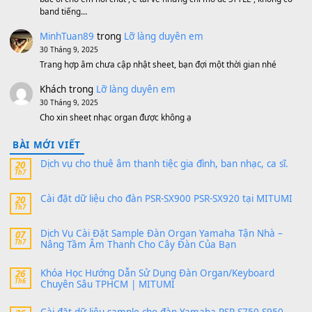
MinhTuan89
trong
[CHIA SẺ] Bộ Dữ Liệu – Sample MI
V1 Cho Đàn Yamaha S750, S950
11 Tháng 7, 2026
https://vietkeyboard.vn/bo-du-lieu-sample-mitumi-cho-dan-psr
sx900-psr-sx700/
thaibaoduong68
trong
Bộ dữ liệu Sample MITUMI cho
PSR-SX900 và PSR-SX700
24 Tháng 4, 2026
Có giữ liệu 720 ko tuân e xin với ạ
thaitoanorg
trong
Bộ dữ liệu Sample MITUMI cho Đàn
SX900 và PSR-SX700
24 Tháng 4, 2026
bác ơi cho em hỏi chút , e tải về nhưng chỉ mở dc STYLE , khôn
band tiếng…
MinhTuan89
trong
Lỡ làng duyên em
30 Tháng 9, 2025