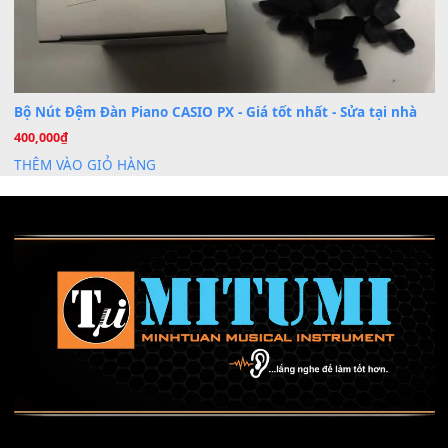
Mỡ tra phím đàn Piano Organ
40,000
₫
THÊM VÀO GIỎ HÀNG