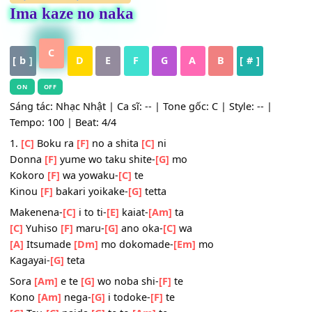
HỢP ÂM
,
Nhạc Quốc Tế
Ima kaze no naka
C
[ b ]
D
E
F
G
A
B
[ # ]
ON
OFF
Sáng tác: Nhạc Nhật | Ca sĩ: -- | Tone gốc: C | Style: -- |
Tempo: 100 | Beat: 4/4
1.
[C]
Boku ra
[F]
no a shita
[C]
ni
Donna
[F]
yume wo taku shite-
[G]
mo
Kokoro
[F]
wa yowaku-
[C]
te
Kinou
[F]
bakari yoikake-
[G]
tetta
Makenena-
[C]
i to ti-
[E]
kaiat-
[Am]
ta
[C]
Yuhiso
[F]
maru-
[G]
ano oka-
[C]
wa
[A]
Itsumade
[Dm]
mo dokomade-
[Em]
mo