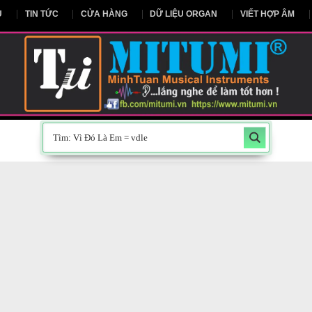
NG CHỦ
TIN TỨC
CỬA HÀNG
DỮ LIỆU ORGAN
V