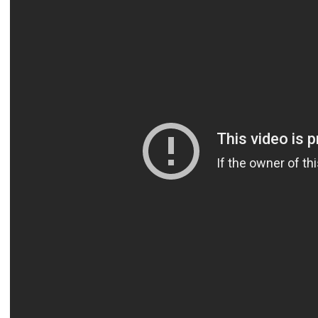
Oh
[E]
oh oh
[A]
oh.
Backstreet Boys
B