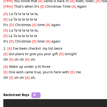
Oh
[E]
oh oh
[A]
oh.
Chorus:
[F#m]
And when the
[E]
snow is falling
[A]
down, down,
[F#m]
You know that
[E]
Santa is back in
[A]
town, town,
[F#m]
That's when It's
[E]
Christmas Time
[A]
Again
[A]
La Ta la ta ta ta ta,
[E]
La Ta la ta ta ta ta
It's
[D]
Christmas
[E]
time
[A]
again
[A]
La Ta la ta ta ta ta,
[E]
La Ta la ta ta ta ta
It's
[D]
Christmas
[E]
time
[A]
again
2.
[A]
I've been checkin' my list twice
[E]
Got plans to give you your gift
[D]
tonight
Oh
[E]
oh oh
[A]
oh.
[A]
Wake up under a lit three
[E]
One wish came true, you're here with
[D]
me