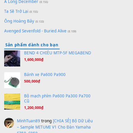
Bóng mây qua thềm
(8.577)
[SHEET PIANO] We Wish You A Merry Christmas
(8.516)
Orange Days - FT Island
(8.315)
Hãy nói với em - Mỹ Tâm - Bằng Kiều
(8.274)
Hương Ngọc Lan
(8.251)
Tiếng Đàn Hàm Oan
(8.194)
Under Pressure
(8.164)
A Long December
(8.155)
Ta Sẽ Trở Lại
(8.155)
Ông Hoàng Bảy
(8.133)
Avenged Sevenfold - Buried Alive
(8.109)