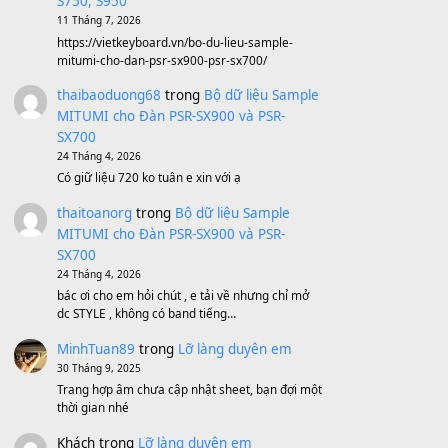
Sản phẩm dành cho bạn
BEND 4 CHIỀU MTP-5F MEGABEND
1,600,000
₫
Bánh xe Pa600 Pa900
500,000
₫
Bộ mạch phím Pa600 Pa300 Pa700
Cũ
1,200,000
₫
MinhTuan89
trong
[CHIA SẺ] Bộ Dữ Liệu
– Sample MITUMI V1 Cho Đàn Yamaha
S750, S950
11 Tháng 7, 2026
https://vietkeyboard.vn/bo-du-lieu-sample-
mitumi-cho-dan-psr-sx900-psr-sx700/