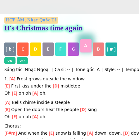
HỢP ÂM
,
Nhạc Quốc Tế
It's Christmas time again
A
[ b ]
C
D
E
F
G
B
[ # ]
ON
OFF
Sáng tác: Nhạc Ngoại | Ca sĩ: -- | Tone gốc: A | Style: -- 
1.
[A]
Frost grows outside the window
[E]
First kiss under the
[D]
mistletoe
Oh
[E]
oh oh
[A]
oh.
[A]
Bells chime inside a steeple
[E]
Open the doors heat the people
[D]
sing