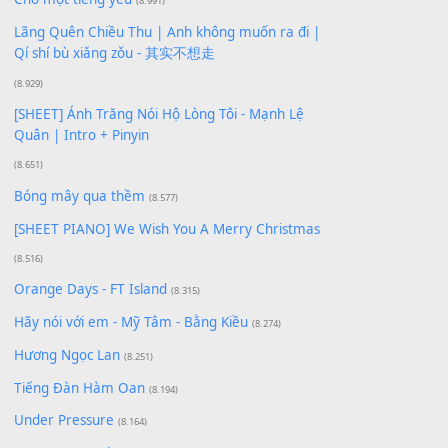
Xem nhiều nhất
Buông bỏ sự phụ thuộc nơi anh (Pinyin)
(18.942)
Phép Màu (OST Đàn Cá Gỗ)
(15.618)
[SHEET PIANO] Happy Birthday
(13.920)
Giá Như - Soobin Hoàng Sơn
(11.359)
Có Em Đời Bỗng Vui
(9.744)
Cơn Mơ Băng Giá
(9.103)
Chờ một tiếng yêu
(8.991)
Lãng Quên Chiều Thu | Anh không muốn ra đi |
Qí shí bù xiǎng zǒu - 其实不想走
(8.929)
[SHEET] Ánh Trăng Nói Hộ Lòng Tôi - Mạnh Lệ
Quân | Intro + Pinyin
(8.651)