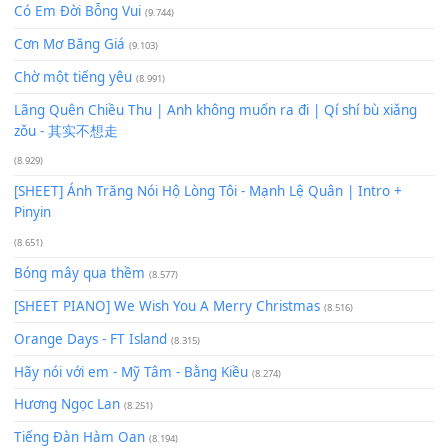
Xem nhiều nhất
Buông bỏ sự phụ thuộc nơi anh (Pinyin)
(18.942)
Phép Màu (OST Đàn Cá Gỗ)
(15.618)
[SHEET PIANO] Happy Birthday
(13.920)
Giá Như - Soobin Hoàng Sơn
(11.359)
Có Em Đời Bỗng Vui
(9.744)
Cơn Mơ Băng Giá
(9.103)
Chờ một tiếng yêu
(8.991)
Lãng Quên Chiều Thu | Anh không muốn ra đi | Qí shí bù xiǎ
zǒu - 其实不想走
(8.929)
[SHEET] Ánh Trăng Nói Hộ Lòng Tôi - Mạnh Lệ Quân | Intro +
Pinyin