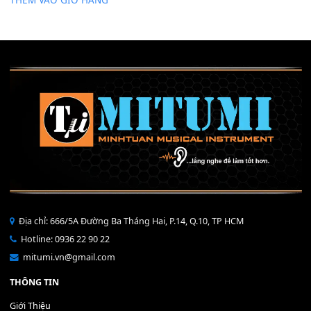
Mỡ tra phím đàn Piano Organ
40,000
₫
THÊM VÀO GIỎ HÀNG
Bộ Nút Đệm Đàn Piano CASIO PX - Giá tốt nhất - Sửa tại n
400,000
₫