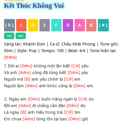
HỢP ÂM
Kết Thúc Không Vui
[ b ]
C
D
E
F
G
A
B
[ # ]
ON
OFF
Sáng tác: Khánh Đơn | Ca sĩ: Châu Khải Phong | Tone gố
Ebm | Style: Pop | Tempo: 100 | Beat: 4/4 | Tone hiện tại
[D#m]
1. Đời ai
[D#m]
không một lần biết
[C#]
yêu
Và anh
[A#m]
cũng đã từng biết
[D#m]
yêu
Người mà
[B]
anh yêu chính là
[C#]
em
Người làm
[A#m]
anh khóc cũng là
[D#m]
em.
2. Ngày em
[D#m]
buôn hằng ngàn lý
[C#]
do