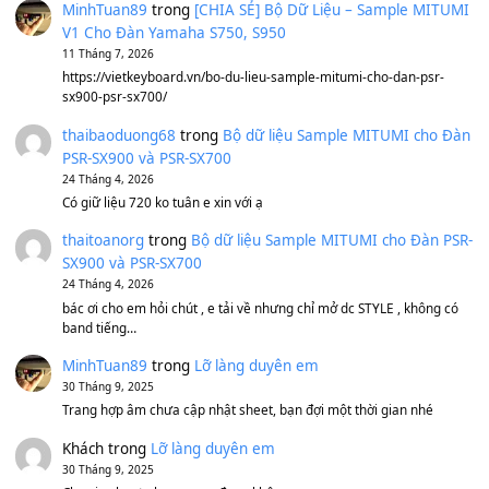
Sản phẩm dành cho bạn
BEND 4 CHIỀU MTP-5F MEGABEND
1,600,000
₫
Bánh xe Pa600 Pa900
500,000
₫
Bộ mạch phím Pa600 Pa300 Pa700 Cũ
1,200,000
₫
MinhTuan89
trong
[CHIA SẺ] Bộ Dữ Liệu – Sample MI
V1 Cho Đàn Yamaha S750, S950
11 Tháng 7, 2026
https://vietkeyboard.vn/bo-du-lieu-sample-mitumi-cho-dan-psr
sx900-psr-sx700/
thaibaoduong68
trong
Bộ dữ liệu Sample MITUMI cho