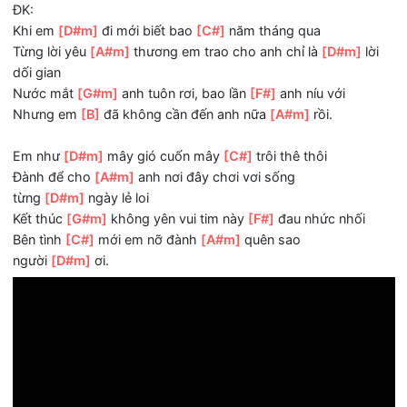
Rồi em
[A#m]
đi chẳng cần đắn
[D#m]
đo
Là ngày
[B]
anh hiểu trong trái
[C#]
tim
Em chưa
[A#m]
từng tồn tại bao
[D#m]
giờ.
ĐK:
Khi em
[D#m]
đi mới biết bao
[C#]
năm tháng qua
Từng lời yêu
[A#m]
thương em trao cho anh chỉ là
[D#m]
dối gian
Nước mắt
[G#m]
anh tuôn rơi, bao lần
[F#]
anh níu với
Nhưng em
[B]
đã không cần đến anh nữa
[A#m]
rồi.
Em như
[D#m]
mây gió cuốn mây
[C#]
trôi thê thôi
Đành để cho
[A#m]
anh nơi đây chơi vơi sống
từng
[D#m]
ngày lẻ loi
Kết thúc
[G#m]
không yên vui tim này
[F#]
đau nhức nhối
Bên tình
[C#]
mới em nỡ đành
[A#m]
quên sao
người
[D#m]
ơi.