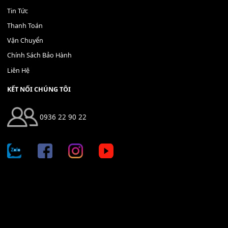
THÊM VÀO GIỎ HÀNG
Địa chỉ: 666/5A Đường Ba Tháng Hai, P.14, Q.10, TP HCM
Hotline: 0936 22 90 22
mitumi.vn@gmail.com