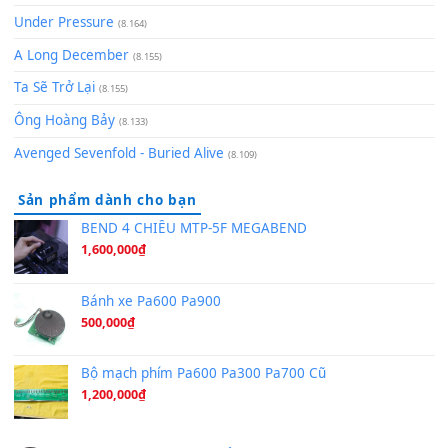
(8.651)
Bóng mây qua thềm
(8.577)
[SHEET PIANO] We Wish You A Merry Christmas
(8.516)
Orange Days - FT Island
(8.315)
Hãy nói với em - Mỹ Tâm - Bằng Kiều
(8.274)
Hương Ngọc Lan
(8.251)
Tiếng Đàn Hàm Oan
(8.194)
Under Pressure
(8.164)
A Long December
(8.155)
Ta Sẽ Trở Lại
(8.155)
Ông Hoàng Bảy
(8.133)
Avenged Sevenfold - Buried Alive
(8.109)