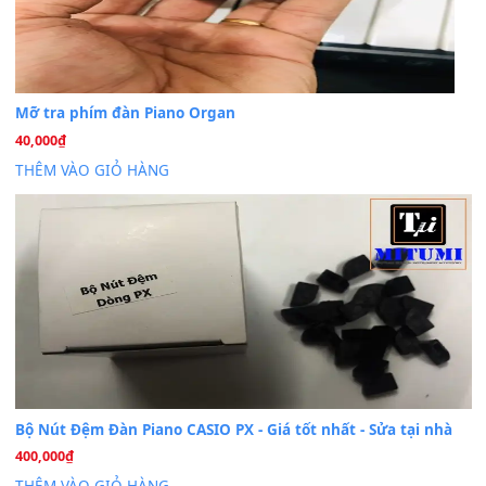
Cài đặt dữ liệu cho đàn PSR-SX900 PSR-SX920 tại MIT
20
Th7
Dịch Vụ Cài Đặt Sample Đàn Organ Yamaha Tận Nhà 
07
Th7
Nâng Tầm Âm Thanh Cho Cây Đàn Của Bạn
Khóa Học Hướng Dẫn Sử Dụng Đàn Organ/Keyboard
26
Th6
Chuyên Sâu TPHCM | MITUMI
Cài đặt dữ liệu sample cho đàn Yamaha PSR-S750 S95
26
Th6