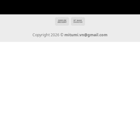
THÔNG TIN
Giới Thiệu
Tin Tức
Thanh Toán
Vận Chuyển
Chính Sách Bảo Hành
Liên Hệ
KẾT NỐI CHÚNG TÔI
0936 22 90 22