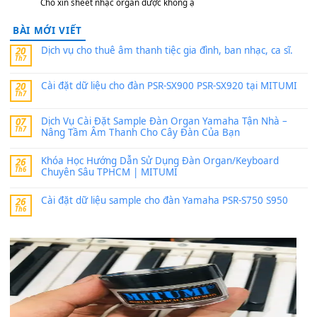
PSR-SX900 và PSR-SX700
24 Tháng 4, 2026
Có giữ liệu 720 ko tuân e xin với ạ
thaitoanorg
trong
Bộ dữ liệu Sample MITUMI cho Đàn
SX900 và PSR-SX700
24 Tháng 4, 2026
bác ơi cho em hỏi chút , e tải về nhưng chỉ mở dc STYLE , khôn
band tiếng…
MinhTuan89
trong
Lỡ làng duyên em
30 Tháng 9, 2025
Trang hợp âm chưa cập nhật sheet, bạn đợi một thời gian nhé
Khách
trong
Lỡ làng duyên em
30 Tháng 9, 2025
Cho xin sheet nhạc organ được không ạ
BÀI MỚI VIẾT
Dịch vụ cho thuê âm thanh tiệc gia đình, ban nhạc, ca s
20
Th7