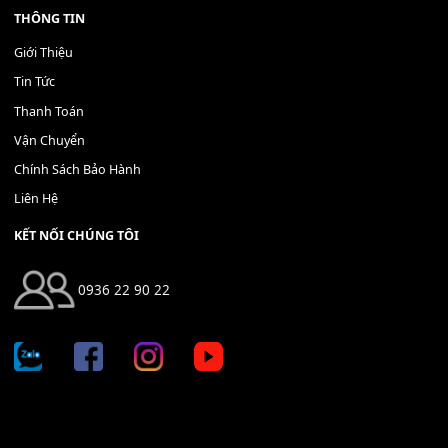
Bộ Nút Đệm Đàn Piano CASIO PX - Giá tốt nhất - Sửa tại n
400,000
₫
THÊM VÀO GIỎ HÀNG