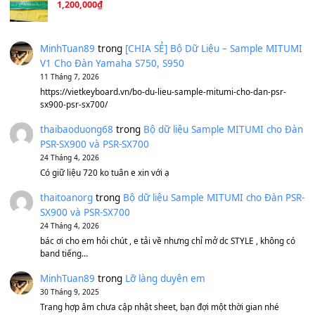
A Long December
(8.155)
Ta Sẽ Trở Lại
(8.155)
Ông Hoàng Bảy
(8.133)
Avenged Sevenfold - Buried Alive
(8.109)
Sản phẩm dành cho bạn
BEND 4 CHIỀU MTP-5F MEGABEND
1,600,000
₫
Bánh xe Pa600 Pa900
500,000
₫
Bộ mạch phím Pa600 Pa300 Pa700 Cũ
1,200,000
₫