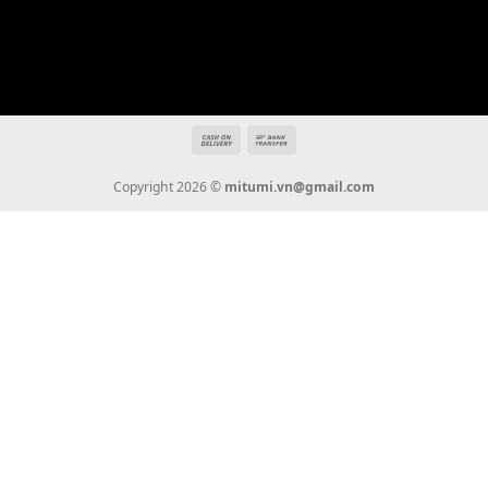
Địa chỉ: 666/5A Đường Ba Tháng Hai, P.14, Q.10, TP HCM
Hotline: 0936 22 90 22
mitumi.vn@gmail.com
THÔNG TIN
Giới Thiệu
Tin Tức
Thanh Toán
Vận Chuyển
Chính Sách Bảo Hành
Liên Hệ
KẾT NỐI CHÚNG TÔI