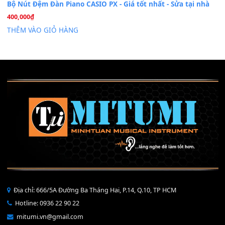
Mỡ tra phím đàn Piano Organ
40,000
₫
THÊM VÀO GIỎ HÀNG