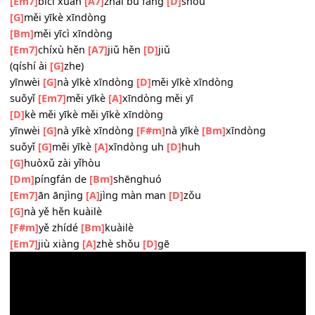
wǒ
[Em7]
xiǎngguò hěnduō
[A]
lǐyóu
què dōu
[D]
méi néng shuō chūkǒu
tā
[G]
shǎ shǎ de wèn wǒ
nǎ yī
[F#m7]
kè duì tā xīn
[Bm7]
dòng
[Em]
huòxǔ shì yīnwèi
[A]
tā zài
[G]
nà yīkè xīndòng
[D]
wǒmen de xīndòng
[Em7]
bǐcǐ xuǎn
[A7]
zhái bu fàng
[D]
shǒu
[G]
měi yīkè xīndòng
[Bm]
měi yīcì xīndòng
[Em7]
chíxù hěn
[A7]
jiǔ hěn
[D]
jiǔ
(qíshí ài
[G]
zhe)
yīnwèi
[G]
nà yīkè xīndòng
[D]
měi yīkè xīndòng
suǒyǐ
[Em7]
měi yīkè
[A]
xīndòng měi yī
[D]
kè měi yīkè měi yīkè xīndòng
yīnwèi
[G]
nà yīkè xīndòng
[F#m]
nà yīkè
[Bm]
xīndòng
suǒyǐ
[G]
měi yīkè
[A]
xīndòng uh
[D]
huh