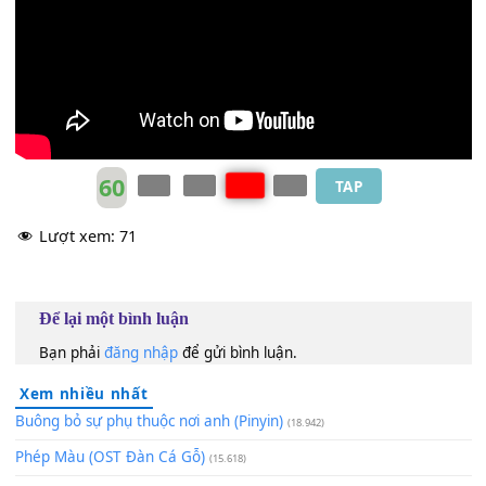
[G]
huòxǔ zài yǐhòu
[Dm]
píngfán de
[Bm]
shēnghuó
[Em7]
ān ānjìng
[A]
jìng màn man
[D]
zǒu
[G]
nà yě hěn kuàilè
[F#m]
yě zhídé
[Bm]
kuàilè
[Em7]
jiù xiàng
[A]
zhè shǒu
[D]
gē
60
TAP