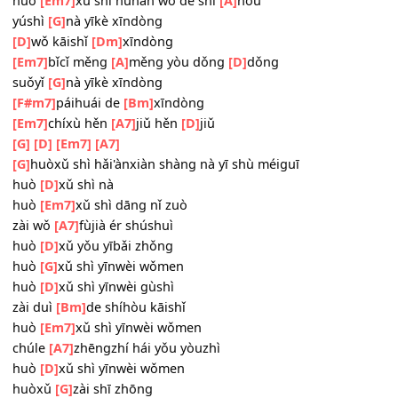
huòxǔ
[D]
zài mèng zhōng
huò
[Em7]
xǔ shì kàn
[A7]
jiàn tā de
[D]
xiàoróng
huòxǔ
[G]
shì guǎngchǎng xiāngyù
[D]
de nà yīkè
huò
[Em7]
xǔ shì hūhǎn wǒ de shí
[A]
hòu
yúshì
[G]
nà yīkè xīndòng
[D]
wǒ kāishǐ
[Dm]
xīndòng
[Em7]
bǐcǐ měng
[A]
měng yòu dǒng
[D]
dǒng
suǒyǐ
[G]
nà yīkè xīndòng
[F#m7]
páihuái de
[Bm]
xīndòng
[Em7]
chíxù hěn
[A7]
jiǔ hěn
[D]
jiǔ
[G]
[D]
[Em7]
[A7]
[G]
huòxǔ shì hǎi'ànxiàn shàng nà yī shù méiguī
huò
[D]
xǔ shì nà
huò
[Em7]
xǔ shì dāng nǐ zuò
zài wǒ
[A7]
fùjià ér shúshuì
huò
[D]
xǔ yǒu yībǎi zhǒng
huò
[G]
xǔ shì yīnwèi wǒmen