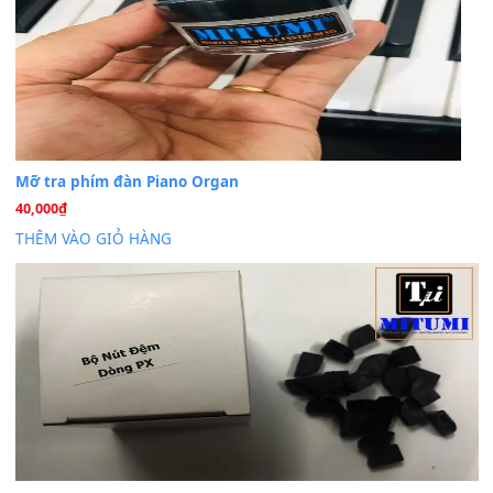
Khách
trong
Lỡ làng duyên em
30 Tháng 9, 2025
Cho xin sheet nhạc organ được không ạ
BÀI MỚI VIẾT
Dịch vụ cho thuê âm thanh tiệc gia đình, ban nhạc, ca s
20
Th7
Cài đặt dữ liệu cho đàn PSR-SX900 PSR-SX920 tại MIT
20
Th7
Dịch Vụ Cài Đặt Sample Đàn Organ Yamaha Tận Nhà 
07
Th7
Nâng Tầm Âm Thanh Cho Cây Đàn Của Bạn
Khóa Học Hướng Dẫn Sử Dụng Đàn Organ/Keyboard
26
Th6
Chuyên Sâu TPHCM | MITUMI
Cài đặt dữ liệu sample cho đàn Yamaha PSR-S750 S95
26
Th6