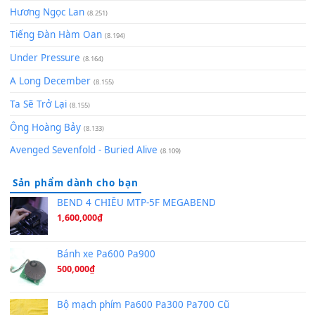
Chờ một tiếng yêu
(8.991)
Lãng Quên Chiều Thu | Anh không muốn ra đi | Qí shí bù xiǎ
zǒu - 其实不想走
(8.929)
[SHEET] Ánh Trăng Nói Hộ Lòng Tôi - Mạnh Lệ Quân | Intro +
Pinyin
(8.651)
Bóng mây qua thềm
(8.577)
[SHEET PIANO] We Wish You A Merry Christmas
(8.516)
Orange Days - FT Island
(8.315)
Hãy nói với em - Mỹ Tâm - Bằng Kiều
(8.274)
Hương Ngọc Lan
(8.251)
Tiếng Đàn Hàm Oan
(8.194)
Under Pressure
(8.164)