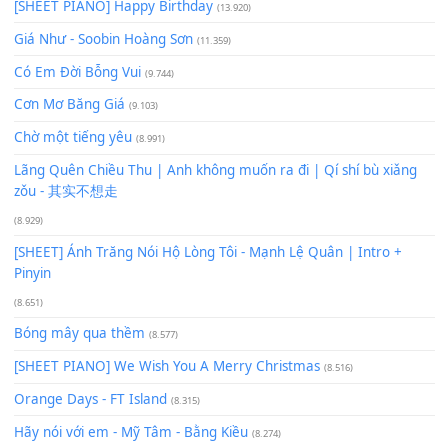
Lượt xem:
71
Để lại một bình luận
Bạn phải
đăng nhập
để gửi bình luận.
Xem nhiều nhất
Buông bỏ sự phụ thuộc nơi anh (Pinyin)
(18.942)
Phép Màu (OST Đàn Cá Gỗ)
(15.618)
[SHEET PIANO] Happy Birthday
(13.920)
Giá Như - Soobin Hoàng Sơn
(11.359)
Có Em Đời Bỗng Vui
(9.744)
Cơn Mơ Băng Giá
(9.103)