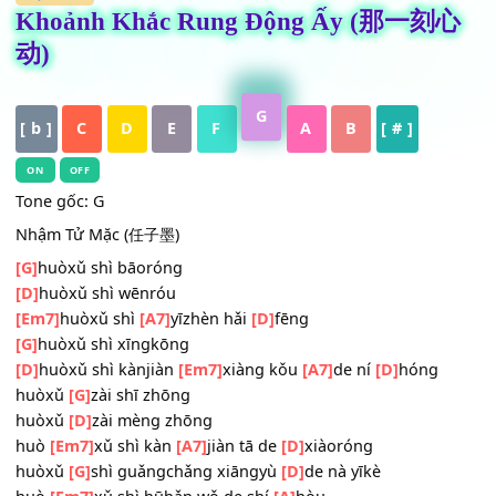
HỢP ÂM
Khoảnh Khắc Rung Động Ấy (那一刻
动)
G
[ b ]
C
D
E
F
A
B
[ # ]
ON
OFF
Tone gốc: G
Nhậm Tử Mặc (任子墨)
[G]
huòxǔ shì bāoróng
[D]
huòxǔ shì wēnróu
[Em7]
huòxǔ shì
[A7]
yīzhèn hǎi
[D]
fēng
[G]
huòxǔ shì xīngkōng
[D]
huòxǔ shì kànjiàn
[Em7]
xiàng kǒu
[A7]
de ní
[D]
hóng
huòxǔ
[G]
zài shī zhōng