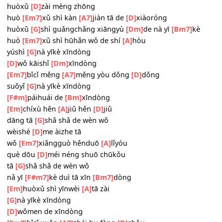
huò
[D]
xǔ shì yīnwèi gùshì
zài duì
[Bm]
de shíhòu kāishǐ
huò
[Em7]
xǔ shì yīnwèi wǒmen
chúle
[A7]
zhēngzhí hái yǒu yòuzhì
huò
[D]
xǔ shì yīnwèi wǒmen
huòxǔ
[G]
zài shī zhōng
huòxǔ
[D]
zài mèng zhōng
huò
[Em7]
xǔ shì kàn
[A7]
jiàn tā de
[D]
xiàoróng
huòxǔ
[G]
shì guǎngchǎng xiāngyù
[Dm]
de nà yī
[Bm7]
k
huò
[Em7]
xǔ shì hūhǎn wǒ de shí
[A]
hòu
yúshì
[G]
nà yīkè xīndòng
[D]
wǒ kāishǐ
[Dm]
xīndòng
[Em7]
bǐcǐ měng
[A7]
měng yòu dǒng
[D]
dǒng
suǒyǐ
[G]
nà yīkè xīndòng
[F#m]
páihuái de
[Bm]
xīndòng
[Em]
chíxù hěn
[A]
jiǔ hěn
[D]
jiǔ
dāng tā
[G]
shǎ shǎ de wèn wǒ
wèishé
[D]
me àizhe tā