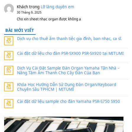
MinhTuan89
trong
[CHIA SẺ] Bộ Dữ Liệu – Sample MI
V1 Cho Đàn Yamaha S750, S950
11 Tháng 7, 2026
https://vietkeyboard.vn/bo-du-lieu-sample-mitumi-cho-dan-psr
sx900-psr-sx700/
thaibaoduong68
trong
Bộ dữ liệu Sample MITUMI cho
PSR-SX900 và PSR-SX700
24 Tháng 4, 2026
Có giữ liệu 720 ko tuân e xin với ạ
thaitoanorg
trong
Bộ dữ liệu Sample MITUMI cho Đàn
SX900 và PSR-SX700
24 Tháng 4, 2026
bác ơi cho em hỏi chút , e tải về nhưng chỉ mở dc STYLE , khôn
band tiếng…
MinhTuan89
trong
Lỡ làng duyên em
30 Tháng 9, 2025
Trang hợp âm chưa cập nhật sheet, bạn đợi một thời gian nhé