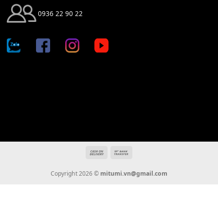
Địa chỉ: 666/5A Đường Ba Tháng Hai, P.14, Q.10, TP HCM
Hotline: 0936 22 90 22
mitumi.vn@gmail.com
THÔNG TIN
Giới Thiệu
Tin Tức
Thanh Toán
Vận Chuyển
Chính Sách Bảo Hành