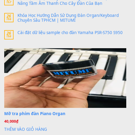
bác ơi cho em hỏi chút , e tải về nhưng chỉ mở dc STYLE , khôn
band tiếng…
MinhTuan89
trong
Lỡ làng duyên em
30 Tháng 9, 2025
Trang hợp âm chưa cập nhật sheet, bạn đợi một thời gian nhé
Khách
trong
Lỡ làng duyên em
30 Tháng 9, 2025
Cho xin sheet nhạc organ được không ạ
BÀI MỚI VIẾT
Dịch vụ cho thuê âm thanh tiệc gia đình, ban nhạc, ca s
20
Th7
Cài đặt dữ liệu cho đàn PSR-SX900 PSR-SX920 tại MIT
20
Th7
Dịch Vụ Cài Đặt Sample Đàn Organ Yamaha Tận Nhà 
07
Th7
Nâng Tầm Âm Thanh Cho Cây Đàn Của Bạn