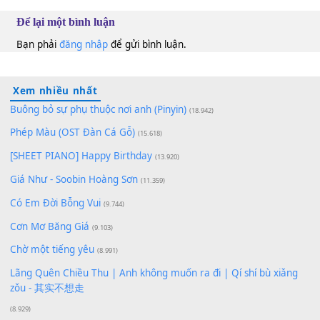
100
TAP
Lượt xem:
166
Để lại một bình luận
Bạn phải
đăng nhập
để gửi bình luận.
Xem nhiều nhất
Buông bỏ sự phụ thuộc nơi anh (Pinyin)
(18.942)
Phép Màu (OST Đàn Cá Gỗ)
(15.618)
[SHEET PIANO] Happy Birthday
(13.920)