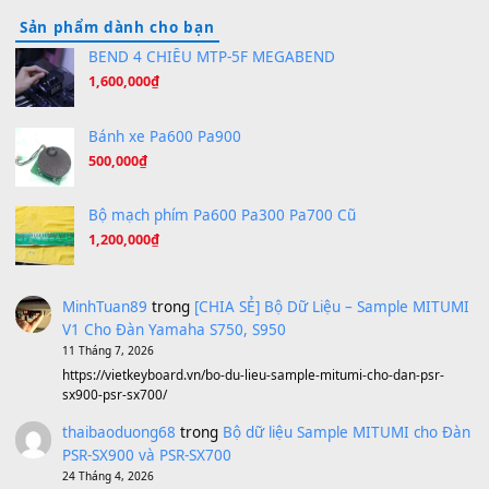
Hãy nói với em - Mỹ Tâm - Bằng Kiều
(8.274)
Hương Ngọc Lan
(8.251)
Tiếng Đàn Hàm Oan
(8.194)
Under Pressure
(8.164)
A Long December
(8.155)
Ta Sẽ Trở Lại
(8.155)
Ông Hoàng Bảy
(8.133)
Avenged Sevenfold - Buried Alive
(8.109)
Sản phẩm dành cho bạn
BEND 4 CHIỀU MTP-5F MEGABEND
1,600,000
₫
Bánh xe Pa600 Pa900