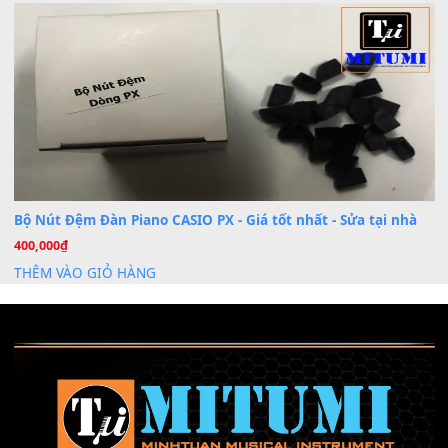
Khóa Học Hướng Dẫn Sử Dụng Đàn Organ/Keyboard
26
Th6
Chuyên Sâu TPHCM | MITUMI
Cài đặt dữ liệu sample cho đàn Yamaha PSR-S750 S95
26
Th6
Mỡ tra phím đàn Piano Organ
40,000
₫
THÊM VÀO GIỎ HÀNG