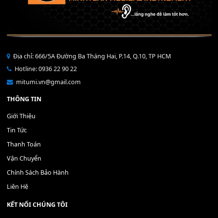
Bộ Nút Đệm Đàn Piano CASIO PX - Giá tốt nhất - Sửa tại n
400,000
₫
THÊM VÀO GIỎ HÀNG