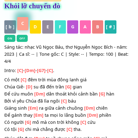
HỢP ÂM
,
Nhạc Thánh Ca
Khỏi lỡ chuyến đò
C
[ b ]
D
E
F
G
A
B
[ # ]
ON
OFF
Sáng tác: nhạc Vũ Ngọc Báu, thơ Nguyễn Ngọc Bích - nă
2023 | Ca sĩ: -- | Tone gốc: C | Style: -- | Tempo: 100 | Be
4/4
Intro:
[C]
-
[Dm]
-
[G7]
-
[C]
.
Có một
[C]
đêm trời mùa đông lạnh giá
Chúa Giê-
[D]
su đã đến trần
[G]
gian
Để cứu muôn
[Dm]
dân thoát khỏi cảnh bần
[G]
hàn
Bởi vì yêu Chúa đã lìa ngôi
[C]
báu
Giáng sinh
[Em]
ra giữa cảnh chuồng
[Dm]
chiên