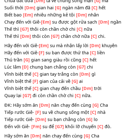
Để gánh thay
[Em]
ta mọi lo lắng buồn
[Dm]
phiền
Có người
[G]
mô mà con trời không
[C]
cứu
Có tội
[G]
chi mà chẳng được
[C]
tha.
Chúa dắt đưa
[Dm]
ta về chung sống mặn
[G]
mà
Suối thời
[Dm]
gian hai
[G]
ngàn năm đã
[C]
hết
Biết bao
[Em]
nhiêu những kẻ tội
[Dm]
nhân
Chạy đến với Giê-
[Em]
su được gột rửa sạch
[Dm]
ngần
Thế thì
[G7]
thôi còn chần chờ chi
[C]
nữa
Thế thì
[Dm]
thôi còn
[G7]
chần chờ nữa
[C]
chi.
Hãy đến với Giê-
[Em]
su mà nhận lấy lời
[Dm]
khuyên
Hãy đến với Giê-
[F]
su bạn được thứ tha
[C]
liền
Thú trần
[G]
gian sang giàu rồi cũng
[C]
hết
Lúc lâm
[D]
chung bạn chẳng còn
[G7]
chi
Vĩnh biệt thế
[C]
gian tay trắng còn
[Dm]
gì
Vĩnh biệt thế
[F]
gian của cải về
[G]
ai
Vĩnh biệt thế
[C]
gian chạy đến chầu
[Dm]
trời
Quay lại
[G7]
đi còn chần chờ chi
[C]
nữa.