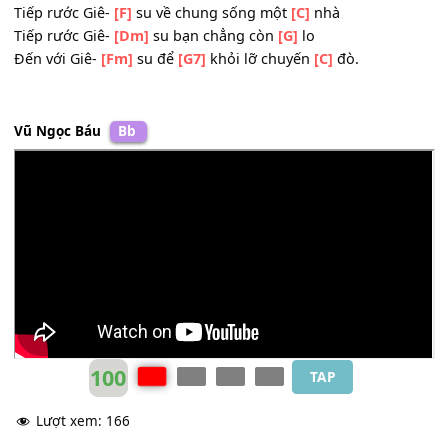
ĐK: Hãy sớm ăn
[Dm]
năn chạy đến cùng
[G]
Cha
Tiếp rước Giê-
[F]
su về chung sống một
[C]
nhà
Tiếp rước Giê-
[Dm]
su bạn chẳng còn
[G]
lo
Đến với Giê-
[Fm]
su để
[G7]
khỏi lỡ chuyến
[C]
đò.
Hãy sớm ăn
[Dm]
năn chạy đến cùng
[G]
Cha
Tiếp rước Giê-
[F]
su về chung sống một
[C]
nhà
Tiếp rước Giê-
[Dm]
su bạn chẳng còn
[G]
lo
Đến với Giê-
[Fm]
su để
[G7]
khỏi lỡ chuyến
[C]
đò.
Vũ Ngọc Báu
Bb