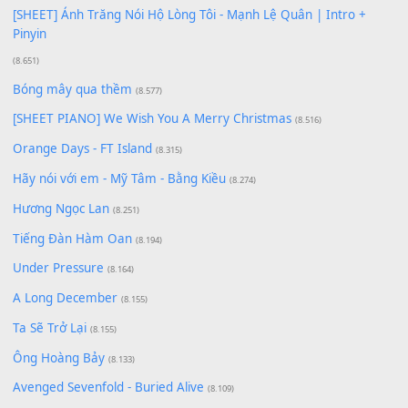
Giá Như - Soobin Hoàng Sơn
(11.359)
Có Em Đời Bỗng Vui
(9.744)
Cơn Mơ Băng Giá
(9.103)
Chờ một tiếng yêu
(8.991)
Lãng Quên Chiều Thu | Anh không muốn ra đi | Qí shí bù xiǎ
zǒu - 其实不想走
(8.929)
[SHEET] Ánh Trăng Nói Hộ Lòng Tôi - Mạnh Lệ Quân | Intro +
Pinyin
(8.651)
Bóng mây qua thềm
(8.577)
[SHEET PIANO] We Wish You A Merry Christmas
(8.516)
Orange Days - FT Island
(8.315)