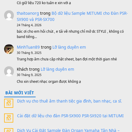
500,000
₫
Bộ mạch phím Pa600 Pa300 Pa700 Cũ
1,200,000
₫
MinhTuan89
trong
[CHIA SẺ] Bộ Dữ Liệu – Sample MI
V1 Cho Đàn Yamaha S750, S950
11 Tháng 7, 2026
https://vietkeyboard.vn/bo-du-lieu-sample-mitumi-cho-dan-psr
sx900-psr-sx700/
thaibaoduong68
trong
Bộ dữ liệu Sample MITUMI cho
PSR-SX900 và PSR-SX700
24 Tháng 4, 2026
Có giữ liệu 720 ko tuân e xin với ạ
thaitoanorg
trong
Bộ dữ liệu Sample MITUMI cho Đàn
SX900 và PSR-SX700
24 Tháng 4, 2026