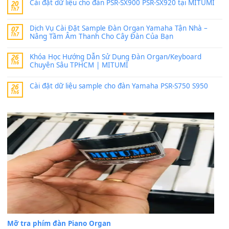
24 Tháng 4, 2026
Có giữ liệu 720 ko tuân e xin với ạ
thaitoanorg
trong
Bộ dữ liệu Sample MITUMI cho Đàn
SX900 và PSR-SX700
24 Tháng 4, 2026
bác ơi cho em hỏi chút , e tải về nhưng chỉ mở dc STYLE , khôn
band tiếng…
MinhTuan89
trong
Lỡ làng duyên em
30 Tháng 9, 2025
Trang hợp âm chưa cập nhật sheet, bạn đợi một thời gian nhé
Khách
trong
Lỡ làng duyên em
30 Tháng 9, 2025
Cho xin sheet nhạc organ được không ạ
BÀI MỚI VIẾT
Dịch vụ cho thuê âm thanh tiệc gia đình, ban nhạc, ca s
20
Th7