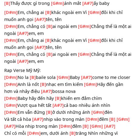
Có lẽ
[B]
do mình nhiều đắn
[G#m]
đo nên chẳng
[A#7]
th
được chi
[D#m]
bae
Anh có
[B]
thấy điều gì trong
[G#m]
mắt em
[A#7]
không b
[D#m]
[B]
Thấy được gì trong
[G#m]
ánh mắt
[A#7]
ấy baby
[D#m]
Em, chẳng ai
[B]
khác ngoài em Vì
[G#m]
đôi khi ch
muốn anh gọi
[A#7]
tên, tên
[D#m]
Em, chẳng có
[B]
ai ngoài em
[G#m]
Chẳng thể là m
ngoài
[A#7]
em, em
[D#m]
Em, chẳng ai
[B]
khác ngoài em Vì
[G#m]
đôi khi ch
muốn anh gọi
[A#7]
tên, tên
[D#m]
Em, chẳng có
[B]
ai ngoài em
[G#m]
Chẳng thể là m
ngoài
[A#7]
em, em
Rap Verse Mỹ Mỹ:
[D#m]
No la
[B]
baile sola
[G#m]
Baby
[A#7]
come to me cl
[D#m]
Anh là nốt
[B]
nhạc em tìm kiếm
[G#m]
Hãy đến gầ
hơn và nhảy điệu
[A#7]
bossa nova