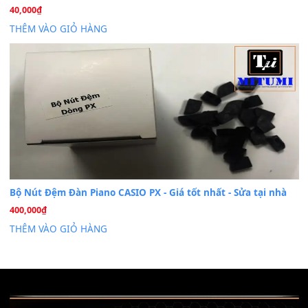
Cài đặt dữ liệu cho đàn PSR-SX900 PSR-SX920 tại MIT
20
Th7
Dịch Vụ Cài Đặt Sample Đàn Organ Yamaha Tận Nhà 
07
Th7
Nâng Tầm Âm Thanh Cho Cây Đàn Của Bạn
Khóa Học Hướng Dẫn Sử Dụng Đàn Organ/Keyboard
26
Th6
Chuyên Sâu TPHCM | MITUMI
Cài đặt dữ liệu sample cho đàn Yamaha PSR-S750 S95
26
Th6