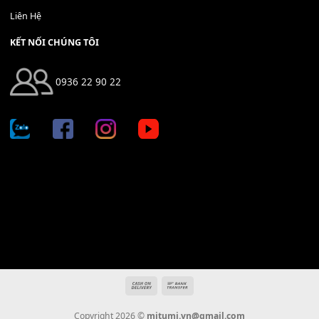
Địa chỉ: 666/5A Đường Ba Tháng Hai, P.14, Q.10, TP HCM
Hotline: 0936 22 90 22
mitumi.vn@gmail.com
THÔNG TIN