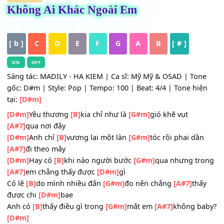
HỢP ÂM
Không Ai Khác Ngoài Em
[ b ]
C
D
E
F
G
A
B
[ # ]
ON
OFF
Sáng tác: MADILY - HA KIEM | Ca sĩ: Mỹ Mỹ & OSAD | To
gốc: D#m | Style: Pop | Tempo: 100 | Beat: 4/4 | Tone hi
tại:
[D#m]
[D#m]
Yêu thương
[B]
kia chỉ như là
[G#m]
gió khẽ vụt
[A#7]
qua nơi đây
[D#m]
Anh chỉ
[B]
vương lại một làn
[G#m]
tóc rồi phai dầ
[A#7]
đi theo mây
[D#m]
Hay có
[B]
khi nào người bước
[G#m]
qua nhưng t
[A#7]
em chẳng thấy được
[D#m]
gì