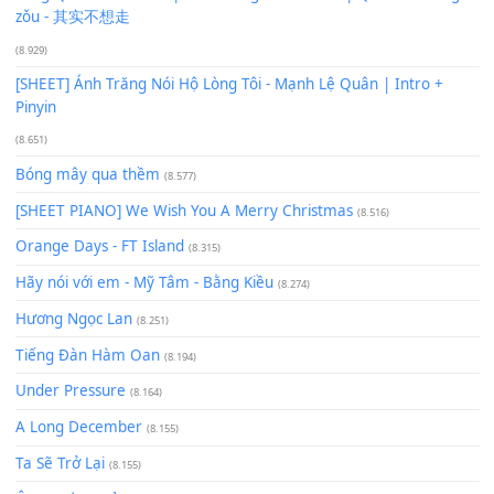
Xem nhiều nhất
Buông bỏ sự phụ thuộc nơi anh (Pinyin)
(18.942)
Phép Màu (OST Đàn Cá Gỗ)
(15.618)
[SHEET PIANO] Happy Birthday
(13.920)
Giá Như - Soobin Hoàng Sơn
(11.359)
Có Em Đời Bỗng Vui
(9.744)
Cơn Mơ Băng Giá
(9.103)
Chờ một tiếng yêu
(8.991)
Lãng Quên Chiều Thu | Anh không muốn ra đi | Qí shí bù xiǎ
zǒu - 其实不想走
(8.929)
[SHEET] Ánh Trăng Nói Hộ Lòng Tôi - Mạnh Lệ Quân | Intro +
Pinyin
(8.651)