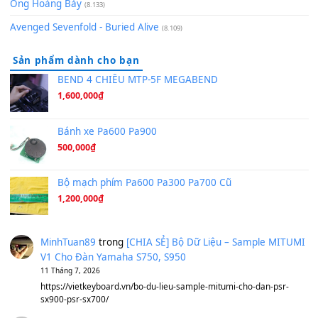
Bóng mây qua thềm
(8.577)
[SHEET PIANO] We Wish You A Merry Christmas
(8.516)
Orange Days - FT Island
(8.315)
Hãy nói với em - Mỹ Tâm - Bằng Kiều
(8.274)
Hương Ngọc Lan
(8.251)
Tiếng Đàn Hàm Oan
(8.194)
Under Pressure
(8.164)
A Long December
(8.155)
Ta Sẽ Trở Lại
(8.155)
Ông Hoàng Bảy
(8.133)
Avenged Sevenfold - Buried Alive
(8.109)
Sản phẩm dành cho bạn