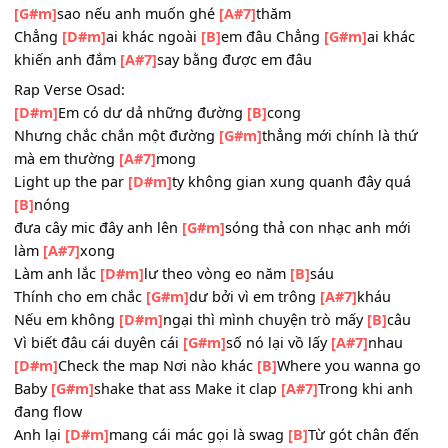
[D#m]
Baby hãy đến hãy
[B]
khiến em đắm chìm
[G#m]
Vượt qua hết tất
[A#7]
cả bao nhiêu ánh nhìn
[D#m]
Em vẫn đứng
[B]
ở dưới những ánh
[G#m]
đèn
Và tất cả hòa
[A#7]
nhịp vào trong màn
[D#m]
đêm
[B]
[G
[A#7]
Hòa nhịp trong màn
[D#m]
đêm
[B]
[G#m]
[A#7]
Chỉ có mỗi
[D#m]
em, dưới ánh
[B]
trăng Nhìn những vì
[G#m]
sao nếu anh muốn ghé
[A#7]
thăm
Chẳng
[D#m]
ai khác ngoài
[B]
em đâu Chẳng
[G#m]
ai kh
khiến anh đắm
[A#7]
say bằng được em đâu
Rap Verse Osad:
[D#m]
Em có dư dả những đường
[B]
cong
Nhưng chắc chắn một đường
[G#m]
thẳng mới chính là 
mà em thường
[A#7]
mong
Light up the par
[D#m]
ty không gian xung quanh đây qu
[B]
nóng
đưa cây mic đây anh lên
[G#m]
sóng thả con nhạc anh mớ
làm
[A#7]
xong