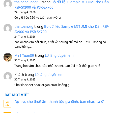
BEND 4 CHIỀU MTP-5F MEGABEND
1,600,000
₫
Bánh xe Pa600 Pa900
500,000
₫
Bộ mạch phím Pa600 Pa300 Pa700 Cũ
1,200,000
₫
MinhTuan89
trong
[CHIA SẺ] Bộ Dữ Liệu – Sample MI
V1 Cho Đàn Yamaha S750, S950
11 Tháng 7, 2026
https://vietkeyboard.vn/bo-du-lieu-sample-mitumi-cho-dan-psr
sx900-psr-sx700/
thaibaoduong68
trong
Bộ dữ liệu Sample MITUMI cho
PSR-SX900 và PSR-SX700