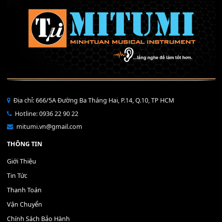
Mỡ tra phím đàn Piano Organ
40,000
₫
THÊM VÀO GIỎ HÀNG
Bộ Nút Đệm Đàn Piano CASIO PX - Giá tốt nhất - Sửa tại n
400,000
₫
THÊM VÀO GIỎ HÀNG