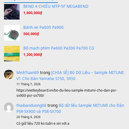
Hương Ngọc Lan
(8.251)
Tiếng Đàn Hàm Oan
(8.194)
Under Pressure
(8.164)
A Long December
(8.155)
Ta Sẽ Trở Lại
(8.155)
Ông Hoàng Bảy
(8.133)
Avenged Sevenfold - Buried Alive
(8.109)
Sản phẩm dành cho bạn
BEND 4 CHIỀU MTP-5F MEGABEND
1,600,000
₫
Bánh xe Pa600 Pa900
500,000
₫