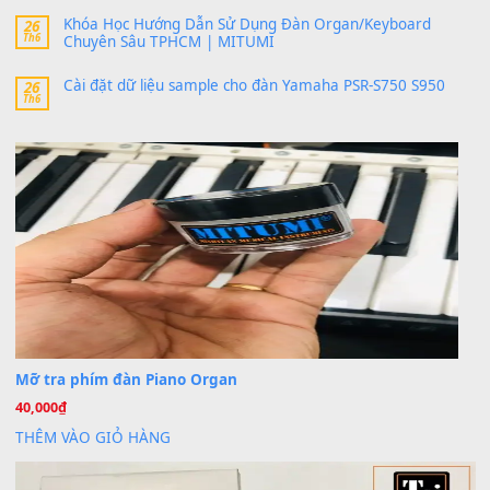
band tiếng…
MinhTuan89
trong
Lỡ làng duyên em
30 Tháng 9, 2025
Trang hợp âm chưa cập nhật sheet, bạn đợi một thời gian nhé
Khách
trong
Lỡ làng duyên em
30 Tháng 9, 2025
Cho xin sheet nhạc organ được không ạ
BÀI MỚI VIẾT
Dịch vụ cho thuê âm thanh tiệc gia đình, ban nhạc, ca s
20
Th7
Cài đặt dữ liệu cho đàn PSR-SX900 PSR-SX920 tại MIT
20
Th7
Dịch Vụ Cài Đặt Sample Đàn Organ Yamaha Tận Nhà 
07
Th7
Nâng Tầm Âm Thanh Cho Cây Đàn Của Bạn
Khóa Học Hướng Dẫn Sử Dụng Đàn Organ/Keyboard
26
Th6
Chuyên Sâu TPHCM | MITUMI