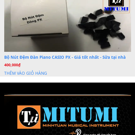
Cài đặt dữ liệu sample cho đàn Yamaha PSR-S750 S95
26
Th6
Mỡ tra phím đàn Piano Organ
40,000
₫
THÊM VÀO GIỎ HÀNG