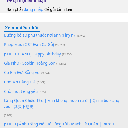
100
TAP
Lượt xem:
195
Để lại một bình luận
Bạn phải
đăng nhập
để gửi bình luận.
Xem nhiều nhất
Buông bỏ sự phụ thuộc nơi anh (Pinyin)
(18.942)
Phép Màu (OST Đàn Cá Gỗ)
(15.618)
[SHEET PIANO] Happy Birthday
(13.920)
Giá Như - Soobin Hoàng Sơn
(11.359)