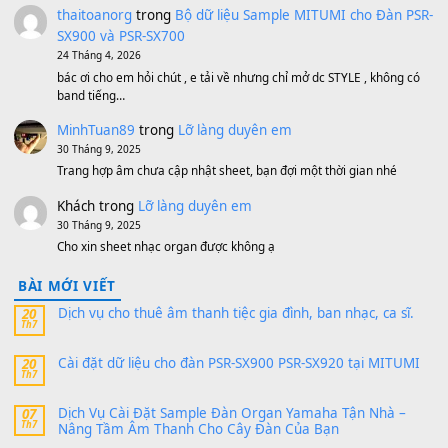
Bộ mạch phím Pa600 Pa300 Pa700 Cũ
1,200,000
₫
MinhTuan89
trong
[CHIA SẺ] Bộ Dữ Liệu – Sample MI
V1 Cho Đàn Yamaha S750, S950
11 Tháng 7, 2026
https://vietkeyboard.vn/bo-du-lieu-sample-mitumi-cho-dan-psr
sx900-psr-sx700/
thaibaoduong68
trong
Bộ dữ liệu Sample MITUMI cho
PSR-SX900 và PSR-SX700
24 Tháng 4, 2026
Có giữ liệu 720 ko tuân e xin với ạ
thaitoanorg
trong
Bộ dữ liệu Sample MITUMI cho Đàn
SX900 và PSR-SX700
24 Tháng 4, 2026
bác ơi cho em hỏi chút , e tải về nhưng chỉ mở dc STYLE , khôn