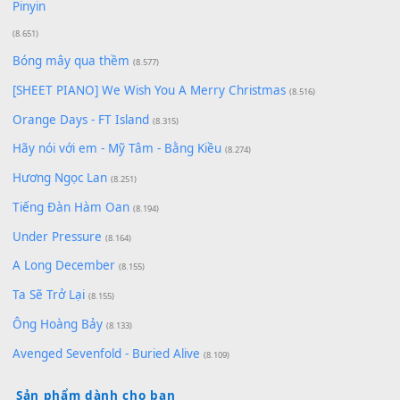
Có Em Đời Bỗng Vui
(9.744)
Cơn Mơ Băng Giá
(9.103)
Chờ một tiếng yêu
(8.991)
Lãng Quên Chiều Thu | Anh không muốn ra đi | Qí shí bù xiǎ
zǒu - 其实不想走
(8.929)
[SHEET] Ánh Trăng Nói Hộ Lòng Tôi - Mạnh Lệ Quân | Intro +
Pinyin
(8.651)
Bóng mây qua thềm
(8.577)
[SHEET PIANO] We Wish You A Merry Christmas
(8.516)
Orange Days - FT Island
(8.315)
Hãy nói với em - Mỹ Tâm - Bằng Kiều
(8.274)