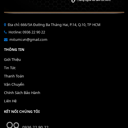
Bộ Nút Đệm Đàn Piano CASIO PX - Giá tốt nhất - Sửa tại n
400,000
₫
THÊM VÀO GIỎ HÀNG