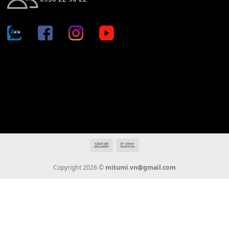
Địa chỉ: 666/5A Đường Ba Tháng Hai, P.14, Q.10, TP HCM
Hotline: 0936 22 90 22
mitumi.vn@gmail.com
THÔNG TIN
Giới Thiệu
Tin Tức
Thanh Toán
Vận Chuyển
Chính Sách Bảo Hành
Liên Hệ