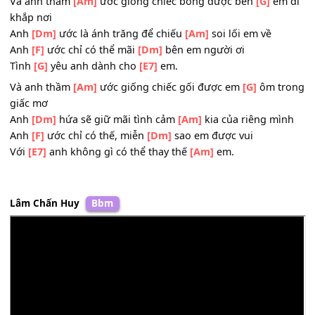
Và anh thầm
[Am]
ước anh sẽ như là chiếc
[G]
son môi
Để được em
[Dm]
bôi ôi hạnh
[G]
phúc với anh chỉ có
[E7
thế.
Và anh thầm
[Am]
ước giống chiếc bóng được bên
[G]
em
khắp nơi
Anh
[Dm]
ước là ánh trăng để chiếu
[Am]
soi lối em về
Anh
[F]
ước chỉ có thể mãi
[Dm]
bên em người ơi
Tình
[G]
yêu anh dành cho
[E7]
em.
Và anh thầm
[Am]
ước giống chiếc gối được em
[G]
ôm t
giấc mơ
Anh
[Dm]
hứa sẽ giữ mãi tình cảm
[Am]
kia của riêng mì
Anh
[F]
ước chỉ có thế, miễn
[Dm]
sao em được vui
Với
[E7]
anh không gì có thể thay thế
[Am]
em.
Lâm Chấn Huy
Bbm