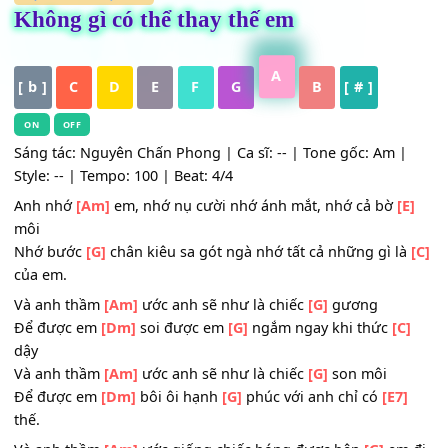
HỢP ÂM
,
Nhạc Trẻ
Không gì có thể thay thế em
A
[ b ]
C
D
E
F
G
B
[ # ]
ON
OFF
Sáng tác: Nguyên Chấn Phong | Ca sĩ: -- | Tone gốc: Am 
Style: -- | Tempo: 100 | Beat: 4/4
Anh nhớ
[Am]
em, nhớ nụ cười nhớ ánh mắt, nhớ cả bờ
[
môi
Nhớ bước
[G]
chân kiêu sa gót ngà nhớ tất cả những gì 
của em.
Và anh thầm
[Am]
ước anh sẽ như là chiếc
[G]
gương
Để được em
[Dm]
soi được em
[G]
ngắm ngay khi thức
[
dậy