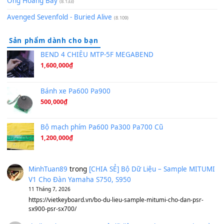
[SHEET PIANO] We Wish You A Merry Christmas
(8.516)
Orange Days - FT Island
(8.315)
Hãy nói với em - Mỹ Tâm - Bằng Kiều
(8.274)
Hương Ngọc Lan
(8.251)
Tiếng Đàn Hàm Oan
(8.194)
Under Pressure
(8.164)
A Long December
(8.155)
Ta Sẽ Trở Lại
(8.155)
Ông Hoàng Bảy
(8.133)
Avenged Sevenfold - Buried Alive
(8.109)
Sản phẩm dành cho bạn
BEND 4 CHIỀU MTP-5F MEGABEND
1,600,000
₫