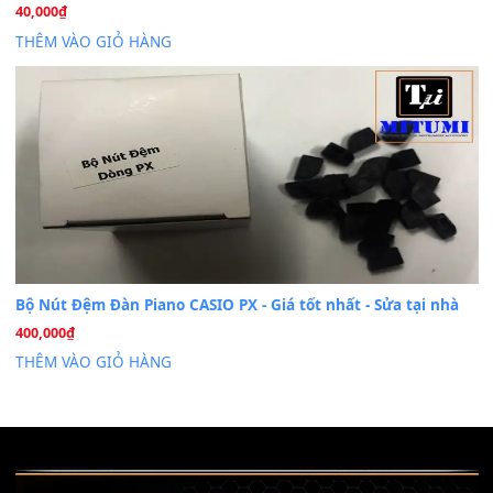
Dịch Vụ Cài Đặt Sample Đàn Organ Yamaha Tận Nhà 
07
Th7
Nâng Tầm Âm Thanh Cho Cây Đàn Của Bạn
Khóa Học Hướng Dẫn Sử Dụng Đàn Organ/Keyboard
26
Th6
Chuyên Sâu TPHCM | MITUMI
Cài đặt dữ liệu sample cho đàn Yamaha PSR-S750 S95
26
Th6
Mỡ tra phím đàn Piano Organ