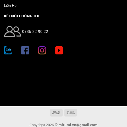
Địa chỉ: 666/5A Đường Ba Tháng Hai, P.14, Q.10, TP HCM
Hotline: 0936 22 90 22
mitumi.vn@gmail.com
THÔNG TIN
Giới Thiệu
Tin Tức