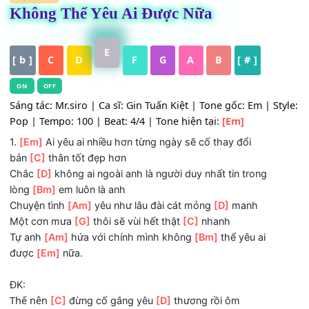
HỢP ÂM
Không Thể Yêu Ai Được Nữa
E
[ b ]
C
D
F
G
A
B
[ # ]
ON
OFF
Sáng tác: Mr.siro | Ca sĩ: Gin Tuấn Kiệt | Tone gốc: Em | S
Pop | Tempo: 100 | Beat: 4/4 | Tone hiện tại:
[Em]
1.
[Em]
Ai yêu ai nhiều hơn từng ngày sẽ cố thay đổi
bản
[C]
thân tốt đẹp hơn
Chắc
[D]
không ai ngoài anh là người duy nhất tin trong
lòng
[Bm]
em luôn là anh
Chuyện tình
[Am]
yêu như lâu đài cát mỏng
[D]
manh
Một cơn mưa
[G]
thôi sẽ vùi hết thật
[C]
nhanh
Tự anh
[Am]
hứa với chính mình không
[Bm]
thể yêu ai