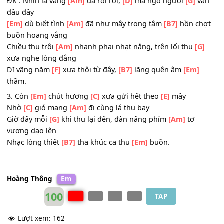
Tình như đã
[G]
quên theo ngày tháng, tình như gió
[Am
bay ngàn phương
Giờ sao vấn
[B7]
vương mỗi khi thu
[Em]
về.
ĐK : Nhìn lá vàng
[Am]
úa rơi rơi,
[D]
mà ngỡ người
[G]
v
đâu đây
[Em]
dù biết tình
[Am]
đã như mây trong tâm
[B7]
hồn c
buồn hoang vắng
Chiều thu trôi
[Am]
nhanh phai nhạt nắng, trên lối thu
[G
xưa nghe lòng đắng
Dĩ vãng năm
[F]
xưa thôi từ đây,
[B7]
lãng quên âm
[Em]
thầm.
3. Còn
[Em]
chút hương
[C]
xưa gửi hết theo
[E]
mây
Nhờ
[C]
gió mang
[Am]
đi cùng lá thu bay
Giờ đây mỗi
[G]
khi thu lại đến, đàn nâng phím
[Am]
tơ
vương dạo lên
Nhạc lòng thiết
[B7]
tha khúc ca thu
[Em]
buồn.