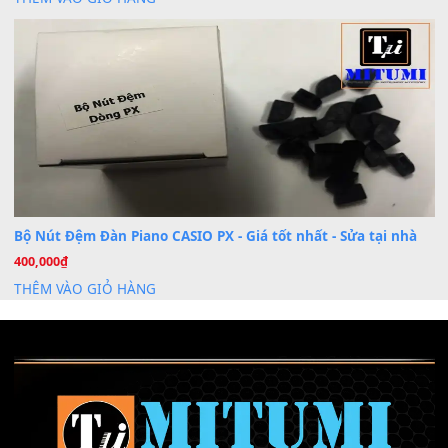
Cài đặt dữ liệu sample cho đàn Yamaha PSR-S750 S95
26
Th6
Mỡ tra phím đàn Piano Organ
40,000
₫
THÊM VÀO GIỎ HÀNG