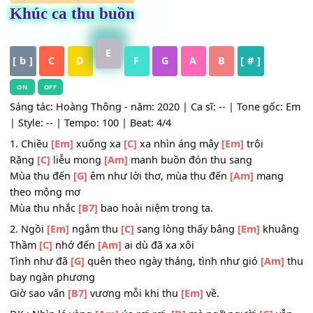
HỢP ÂM
,
Nhạc Trữ Tình
Khúc ca thu buồn
E
[ b ]
C
D
F
G
A
B
[ # ]
ON
OFF
Sáng tác: Hoàng Thông - năm: 2020 | Ca sĩ: -- | Tone gốc
| Style: -- | Tempo: 100 | Beat: 4/4
1. Chiều
[Em]
xuống xa
[C]
xa nhìn áng mây
[Em]
trôi
Rặng
[C]
liễu mong
[Am]
manh buồn đón thu sang
Mùa thu đến
[G]
êm như lời thơ, mùa thu đến
[Am]
man
theo mộng mơ
Mùa thu nhắc
[B7]
bao hoài niệm trong ta.
2. Ngồi
[Em]
ngắm thu
[C]
sang lòng thấy bâng
[Em]
khu
Thầm
[C]
nhớ đến
[Am]
ai dù đã xa xôi