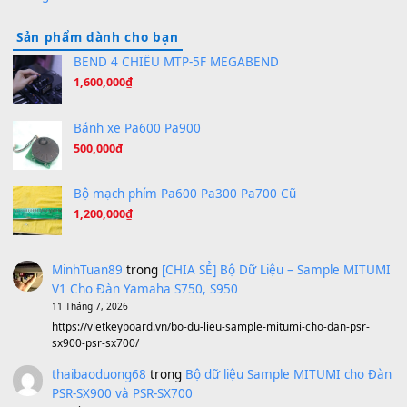
Hương Ngọc Lan
(8.251)
Tiếng Đàn Hàm Oan
(8.194)
Under Pressure
(8.164)
A Long December
(8.155)
Ta Sẽ Trở Lại
(8.155)
Ông Hoàng Bảy
(8.133)
Avenged Sevenfold - Buried Alive
(8.109)
Sản phẩm dành cho bạn
BEND 4 CHIỀU MTP-5F MEGABEND
1,600,000
₫
Bánh xe Pa600 Pa900
500,000
₫