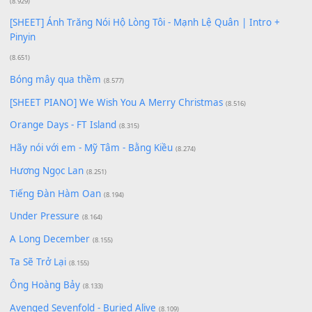
Có Em Đời Bỗng Vui
(9.744)
Cơn Mơ Băng Giá
(9.103)
Chờ một tiếng yêu
(8.991)
Lãng Quên Chiều Thu | Anh không muốn ra đi | Qí shí bù xiǎ
zǒu - 其实不想走
(8.929)
[SHEET] Ánh Trăng Nói Hộ Lòng Tôi - Mạnh Lệ Quân | Intro +
Pinyin
(8.651)
Bóng mây qua thềm
(8.577)
[SHEET PIANO] We Wish You A Merry Christmas
(8.516)
Orange Days - FT Island
(8.315)
Hãy nói với em - Mỹ Tâm - Bằng Kiều
(8.274)