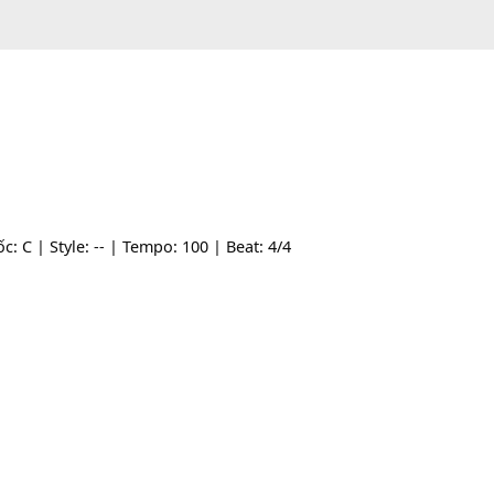
one gốc: C | Style: -- | Tempo: 100 | Beat: 4/4
chiều.