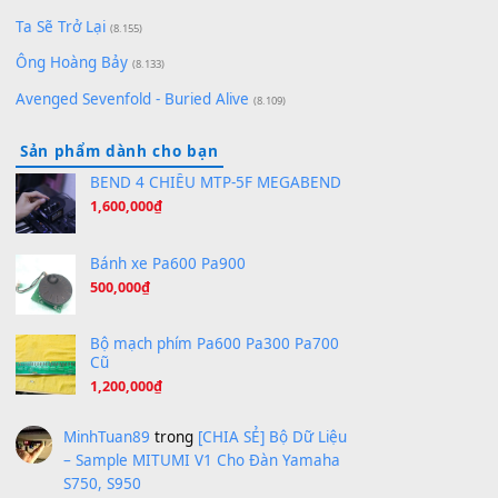
Bóng mây qua thềm
(8.577)
[SHEET PIANO] We Wish You A Merry Christmas
(8.516)
Orange Days - FT Island
(8.315)
Hãy nói với em - Mỹ Tâm - Bằng Kiều
(8.274)
Hương Ngọc Lan
(8.251)
Tiếng Đàn Hàm Oan
(8.194)
Under Pressure
(8.164)
A Long December
(8.155)
Ta Sẽ Trở Lại
(8.155)
Ông Hoàng Bảy
(8.133)
Avenged Sevenfold - Buried Alive
(8.109)