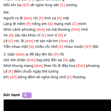
2. Chiều
[C]
nay hạ về nghe thương
[F]
nhớ
Nhớ người năm
[Dm]
xưa chừ cách phương
[G]
trời
Gói trong tâm
[Am]
tư ghép lên nhành hoa
[Dm]
phượn
Thầm nhớ đến
[F]
người em thương
Mỗi khi hạ
[G7]
về nghe lòng vấn
[C]
vương.
ĐK:
Người ra đi
[Am]
rồi
[F]
tình xa
[G]
mãi
Lặng lẽ niềm
[F]
riêng em
[G]
mang một
[C]
mình
Nhìn cánh phượng
[Am]
rơi mà thương
[Dm]
nhớ
Ve
[G]
sầu tấu khúc nỉ
[C]
non ớ
[G]
ơ
Lệ
[C]
rơi, lệ
[Am]
rơi tan nát tim
[Dm]
côi
Tiễn nhau một
[G]
chiều rồi nhớ
[C]
nhau muôn
[G7]
đời.
3. Giận
[Am]
ai để sầu lên tóc
[F]
rối
Gió vờn khăn
[Dm]
bay phủ đôi vai
[G]
gầy
Nhớ nhung mang
[Am]
theo lối đi đầy hoa
[Dm]
phượng
Lệ
[F]
đếm chuỗi ngày thê lương
Khi
[G7]
bóng đêm về nghe lòng nhớ
[C]
thương.