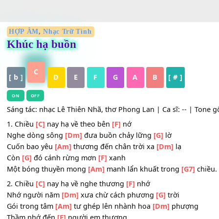
HỢP ÂM
,
Nhạc Trữ Tình
Khúc hạ buồn
C
[ b ]
D
E
F
G
A
B
[ # ]
ON
OFF
Sáng tác: nhạc Lê Thiên Nhã, thơ Phong Lan | Ca sĩ: -- | T
1. Chiều
[C]
nay hạ về theo bên
[F]
nớ
Nghe dòng sông
[Dm]
đưa buồn chảy lững
[G]
lờ
Cuốn bao yêu
[Am]
thương đến chân trời xa
[Dm]
lạ
Còn
[G]
đó cánh rừng mơn
[F]
xanh
Một bóng thuyền mong
[Am]
manh lẩn khuất trong
[G7]