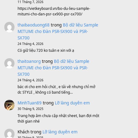
Sản phẩm dành cho bạn
BEND 4 CHIỀU MTP-5F MEGABEND
1,600,000
₫
Bánh xe Pa600 Pa900
500,000
₫
Bộ mạch phím Pa600 Pa300 Pa700
Cũ
1,200,000
₫
MinhTuan89
trong
[CHIA SẺ] Bộ Dữ Liệu
– Sample MITUMI V1 Cho Đàn Yamaha
S750, S950
11 Tháng 7, 2026
https://vietkeyboard.vn/bo-du-lieu-sample-
mitumi-cho-dan-psr-sx900-psr-sx700/
thaibaoduong68
trong
Bộ dữ liệu Sample