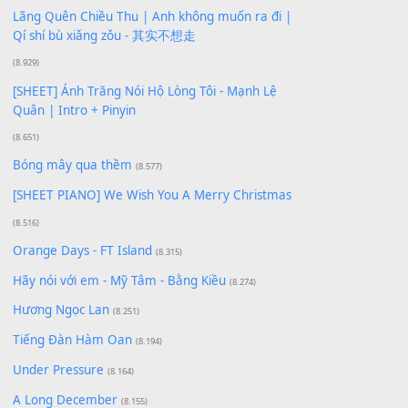
Buông bỏ sự phụ thuộc nơi anh (Pinyin)
(18.942)
Phép Màu (OST Đàn Cá Gỗ)
(15.618)
[SHEET PIANO] Happy Birthday
(13.920)
Giá Như - Soobin Hoàng Sơn
(11.359)
Có Em Đời Bỗng Vui
(9.744)
Cơn Mơ Băng Giá
(9.103)
Chờ một tiếng yêu
(8.991)
Lãng Quên Chiều Thu | Anh không muốn ra đi |
Qí shí bù xiǎng zǒu - 其实不想走
(8.929)
[SHEET] Ánh Trăng Nói Hộ Lòng Tôi - Mạnh Lệ
Quân | Intro + Pinyin
(8.651)