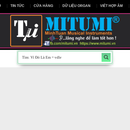
NG CHỦ
TIN TỨC
CỬA HÀNG
DỮ LIỆU ORGAN
V