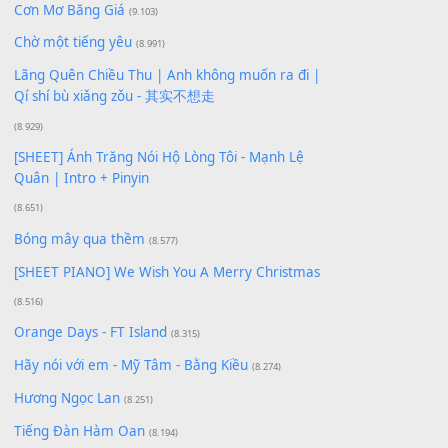
Xem nhiều nhất
Buông bỏ sự phụ thuộc nơi anh (Pinyin)
(18.942)
Phép Màu (OST Đàn Cá Gỗ)
(15.618)
[SHEET PIANO] Happy Birthday
(13.920)
Giá Như - Soobin Hoàng Sơn
(11.359)
Có Em Đời Bỗng Vui
(9.744)
Cơn Mơ Băng Giá
(9.103)
Chờ một tiếng yêu
(8.991)
Lãng Quên Chiều Thu | Anh không muốn ra đi |
Qí shí bù xiǎng zǒu - 其实不想走
(8.929)
[SHEET] Ánh Trăng Nói Hộ Lòng Tôi - Mạnh Lệ
Quân | Intro + Pinyin