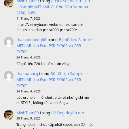
Avenged Sevenfold - Buried Alive
(8.109)
Sản phẩm dành cho bạn
BEND 4 CHIỀU MTP-5F MEGABEND
1,600,000
₫
Bánh xe Pa600 Pa900
500,000
₫
Bộ mạch phím Pa600 Pa300 Pa700
Cũ
1,200,000
₫
MinhTuan89
trong
[CHIA SẺ] Bộ Dữ Liệu
– Sample MITUMI V1 Cho Đàn Yamaha
S750, S950
11 Tháng 7, 2026
https://vietkeyboard.vn/bo-du-lieu-sample-