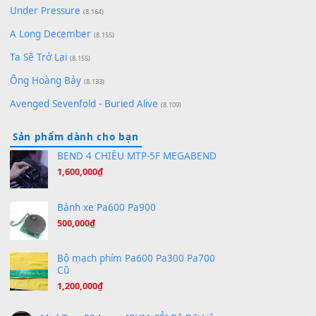
(8.651)
Bóng mây qua thềm
(8.577)
[SHEET PIANO] We Wish You A Merry Christmas
(8.516)
Orange Days - FT Island
(8.315)
Hãy nói với em - Mỹ Tâm - Bằng Kiều
(8.274)
Hương Ngọc Lan
(8.251)
Tiếng Đàn Hàm Oan
(8.194)
Under Pressure
(8.164)
A Long December
(8.155)
Ta Sẽ Trở Lại
(8.155)
Ông Hoàng Bảy
(8.133)