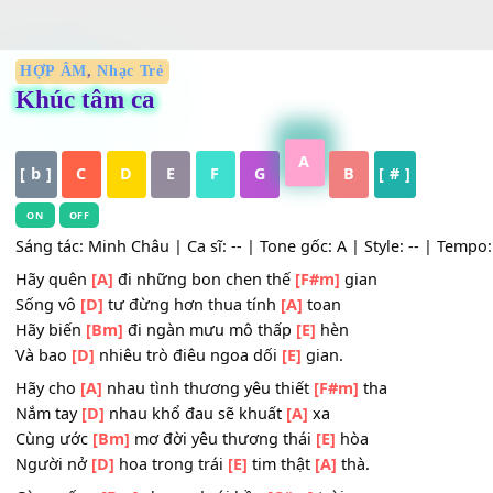
HỢP ÂM
,
Nhạc Trẻ
Khúc tâm ca
A
[ b ]
C
D
E
F
G
B
[ # ]
ON
OFF
Sáng tác: Minh Châu | Ca sĩ: -- | Tone gốc: A | Style: -- |
Hãy quên
[A]
đi những bon chen thế
[F#m]
gian
Sống vô
[D]
tư đừng hơn thua tính
[A]
toan
Hãy biến
[Bm]
đi ngàn mưu mô thấp
[E]
hèn
Và bao
[D]
nhiêu trò điêu ngoa dối
[E]
gian.
Hãy cho
[A]
nhau tình thương yêu thiết
[F#m]
tha