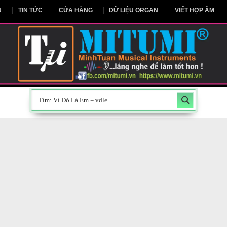
NG CHỦ
TIN TỨC
CỬA HÀNG
DỮ LIỆU ORGAN
V