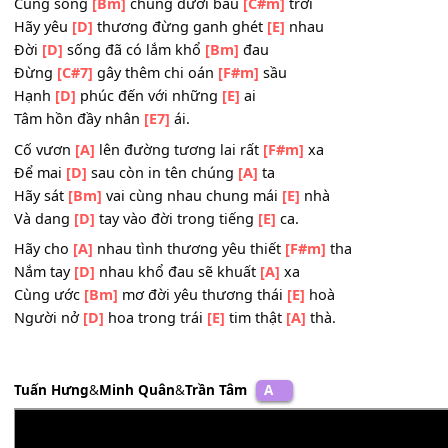
Nắm tay
[D]
nhau khổ đau sẽ khuất
[A]
xa
Cùng ước
[Bm]
mơ đời yêu thương thái
[E]
hòa
Người nở
[D]
hoa trong trái
[E]
tim thật
[A]
thà.
Cùng sống
[Bm]
chung dưới bầu
[C#m]
trời
Hãy yêu
[D]
thương đừng ganh ghét
[E]
nhau
Đời
[D]
sống đã có lắm khổ
[Bm]
đau
Đừng
[C#7]
gây thêm chi oán
[F#m]
sầu
Hạnh
[D]
phúc đến với những
[E]
ai
Tâm hồn đầy nhân
[E7]
ái.
Cố vươn
[A]
lên đường tương lai rất
[F#m]
xa
Để mai
[D]
sau còn in tên chúng
[A]
ta
Hãy sát
[Bm]
vai cùng nhau chung mái
[E]
nhà
Và dang
[D]
tay vào đời trong tiếng
[E]
ca.
Hãy cho
[A]
nhau tình thương yêu thiết
[F#m]
tha
Nắm tay
[D]
nhau khổ đau sẽ khuất
[A]
xa
Cùng ước
[Bm]
mơ đời yêu thương thái
[E]
hoà