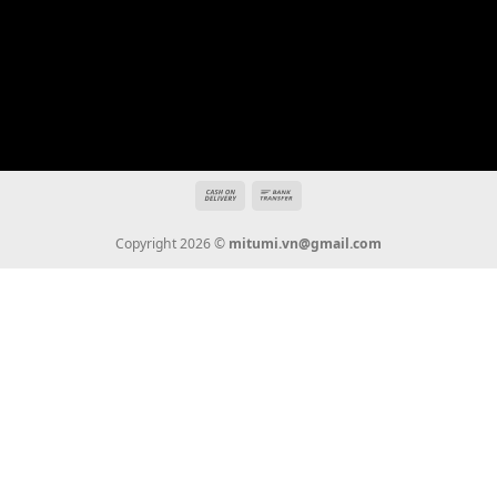
Địa chỉ: 666/5A Đường Ba Tháng Hai, P.14, Q.10, TP HCM
Hotline: 0936 22 90 22
mitumi.vn@gmail.com
THÔNG TIN
Giới Thiệu
Tin Tức
Thanh Toán
Vận Chuyển
Chính Sách Bảo Hành
Liên Hệ
KẾT NỐI CHÚNG TÔI
0936 22 90 22