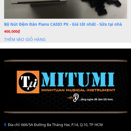
Mỡ tra phím đàn Piano Organ
40,000
₫
THÊM VÀO GIỎ HÀNG