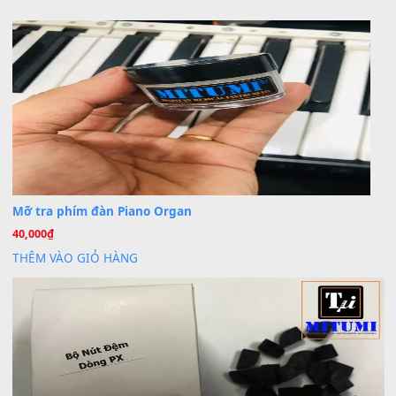
Khách
trong
Lỡ làng duyên em
30 Tháng 9, 2025
Cho xin sheet nhạc organ được không ạ
BÀI MỚI VIẾT
Dịch vụ cho thuê âm thanh tiệc gia đình, ban nhạc, ca s
20
Th7
Cài đặt dữ liệu cho đàn PSR-SX900 PSR-SX920 tại MIT
20
Th7
Dịch Vụ Cài Đặt Sample Đàn Organ Yamaha Tận Nhà 
07
Th7
Nâng Tầm Âm Thanh Cho Cây Đàn Của Bạn
Khóa Học Hướng Dẫn Sử Dụng Đàn Organ/Keyboard
26
Th6
Chuyên Sâu TPHCM | MITUMI
Cài đặt dữ liệu sample cho đàn Yamaha PSR-S750 S95
26
Th6