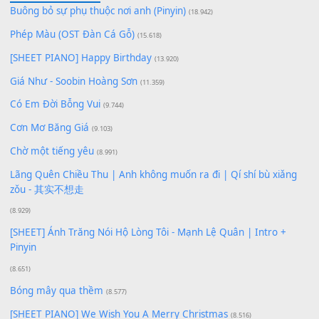
Lượt xem:
177
Để lại một bình luận
Bạn phải
đăng nhập
để gửi bình luận.
Xem nhiều nhất
Buông bỏ sự phụ thuộc nơi anh (Pinyin)
(18.942)
Phép Màu (OST Đàn Cá Gỗ)
(15.618)
[SHEET PIANO] Happy Birthday
(13.920)
Giá Như - Soobin Hoàng Sơn
(11.359)
Có Em Đời Bỗng Vui
(9.744)
Cơn Mơ Băng Giá
(9.103)
Chờ một tiếng yêu
(8.991)