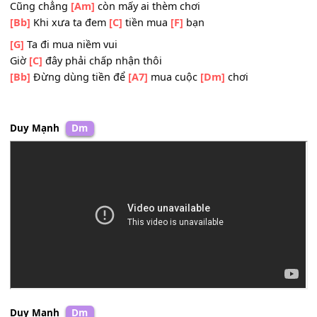
Cuộc
[C]
chơi khi đã tàn canh
[Bb]
Trong tay ta đâu
[A7]
còn tiền
[Dm]
đâu
[Dm]
Giờ thì nghèo kiết xác
Cũng chẳng
[Am]
còn mấy ai thèm chơi
[Bb]
Khi xưa ta đem
[C]
tiền mua
[F]
bạn
[G]
Ta đi mua niềm vui
Giờ
[C]
đây phải chấp nhận thôi
[Bb]
Đừng dùng tiền để
[A7]
mua cuộc
[Dm]
chơi
Duy Mạnh
Dm