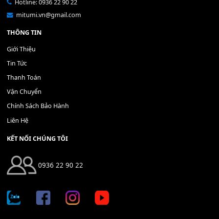
Bộ Nút Đệm Đàn Piano CASIO PX - Giá tốt nhất - Sửa tại n
400,000
₫
THÊM VÀO GIỎ HÀNG