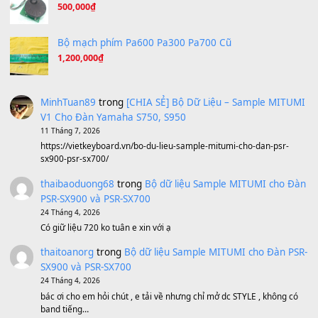
A Long December
(8.155)
Ta Sẽ Trở Lại
(8.155)
Ông Hoàng Bảy
(8.133)
Avenged Sevenfold - Buried Alive
(8.109)
Sản phẩm dành cho bạn
BEND 4 CHIỀU MTP-5F MEGABEND
1,600,000
₫
Bánh xe Pa600 Pa900
500,000
₫
Bộ mạch phím Pa600 Pa300 Pa700 Cũ
1,200,000
₫