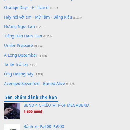
Lãng Quên Chiều Thu | Anh không muốn ra đi | Qí shí bù xiǎ
zǒu - 其实不想走
(8.929)
[SHEET] Ánh Trăng Nói Hộ Lòng Tôi - Mạnh Lệ Quân | Intro +
Pinyin
(8.651)
Bóng mây qua thềm
(8.577)
[SHEET PIANO] We Wish You A Merry Christmas
(8.516)
Orange Days - FT Island
(8.315)
Hãy nói với em - Mỹ Tâm - Bằng Kiều
(8.274)
Hương Ngọc Lan
(8.251)
Tiếng Đàn Hàm Oan
(8.194)
Under Pressure
(8.164)