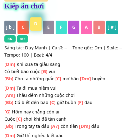
HỢP ÂM
,
Nhạc Trẻ
Kiếp ăn chơi
D
[ b ]
C
E
F
G
A
B
[ # ]
ON
OFF
Sáng tác: Duy Mạnh | Ca sĩ: -- | Tone gốc: Dm | Style: -- 
Tempo: 100 | Beat: 4/4
[Dm]
Khi xưa ta giàu sang
Có biết bao cuộc
[G]
vui
[Bb]
Cho ta những giấc
[C]
mơ hão
[Dm]
huyền
[Dm]
Ta đi mua niềm vui
[Am]
Thâu đêm những cuộc chơi
[Bb]
Có biết đến bao
[C]
giờ buồn
[F]
đau
[G]
Hôm nay chẳng còn ai