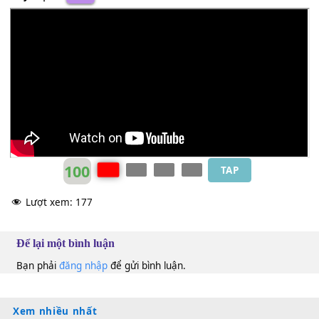
Duy Mạnh
Dm
100
TAP