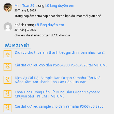
MinhTuan89
trong
[CHIA SẺ] Bộ Dữ Liệu – Sample MI
V1 Cho Đàn Yamaha S750, S950
11 Tháng 7, 2026
https://vietkeyboard.vn/bo-du-lieu-sample-mitumi-cho-dan-psr
sx900-psr-sx700/
thaibaoduong68
trong
Bộ dữ liệu Sample MITUMI cho
PSR-SX900 và PSR-SX700
24 Tháng 4, 2026
Có giữ liệu 720 ko tuân e xin với ạ
thaitoanorg
trong
Bộ dữ liệu Sample MITUMI cho Đàn
SX900 và PSR-SX700
24 Tháng 4, 2026
bác ơi cho em hỏi chút , e tải về nhưng chỉ mở dc STYLE , khôn
band tiếng…
MinhTuan89
trong
Lỡ làng duyên em
30 Tháng 9, 2025
Trang hợp âm chưa cập nhật sheet, bạn đợi một thời gian nhé