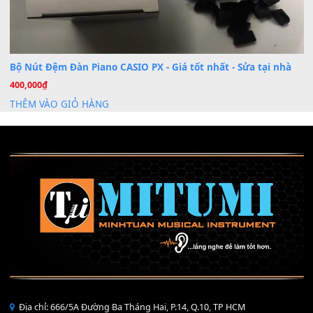
Mỡ tra phím đàn Piano Organ
40,000
₫
THÊM VÀO GIỎ HÀNG