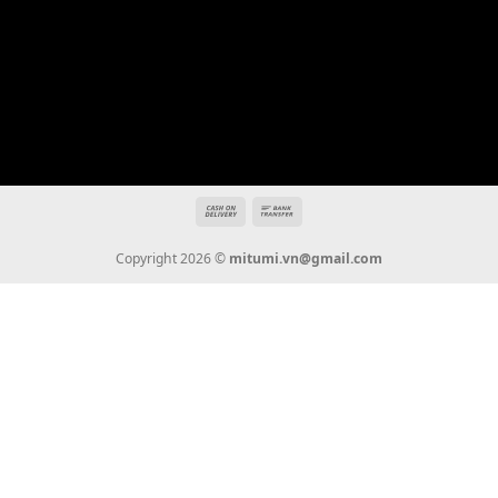
Hotline: 0936 22 90 22
mitumi.vn@gmail.com
THÔNG TIN
Giới Thiệu
Tin Tức
Thanh Toán
Vận Chuyển
Chính Sách Bảo Hành
Liên Hệ
KẾT NỐI CHÚNG TÔI
0936 22 90 22