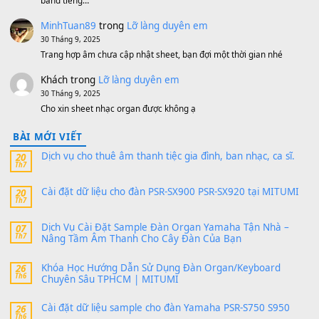
11 Tháng 7, 2026
https://vietkeyboard.vn/bo-du-lieu-sample-mitumi-cho-dan-psr
sx900-psr-sx700/
thaibaoduong68
trong
Bộ dữ liệu Sample MITUMI cho
PSR-SX900 và PSR-SX700
24 Tháng 4, 2026
Có giữ liệu 720 ko tuân e xin với ạ
thaitoanorg
trong
Bộ dữ liệu Sample MITUMI cho Đàn
SX900 và PSR-SX700
24 Tháng 4, 2026
bác ơi cho em hỏi chút , e tải về nhưng chỉ mở dc STYLE , khôn
band tiếng…
MinhTuan89
trong
Lỡ làng duyên em
30 Tháng 9, 2025
Trang hợp âm chưa cập nhật sheet, bạn đợi một thời gian nhé
Khách
trong
Lỡ làng duyên em
30 Tháng 9, 2025