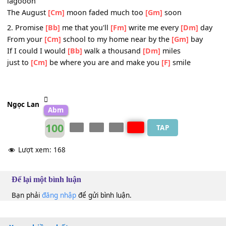
[Cm]
Kimi ga suki, kimi ga suki,
[Dm]
started with the ca
[F]
glance I love you
[Cm]
Kimi ga suki, kimi ga suki,
[Bb]
stars in the sleepy
lagooon
The August
[Cm]
moon faded much too
[Gm]
soon
2. Promise
[Bb]
me that you'll
[Fm]
write me every
[Dm]
d
From your
[Cm]
school to my home near by the
[Gm]
bay
If I could I would
[Bb]
walk a thousand
[Dm]
miles
just to
[Cm]
be where you are and make you
[F]
smile
Ngọc Lan
Abm
100
TAP
Lượt xem:
168