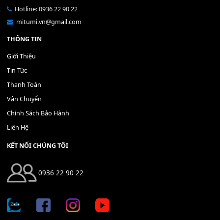
Bộ Nút Đệm Đàn Piano CASIO PX - Giá tốt nhất - Sửa tại n
400,000
₫
THÊM VÀO GIỎ HÀNG
Địa chỉ: 666/5A Đường Ba Tháng Hai, P.14, Q.10, TP HCM