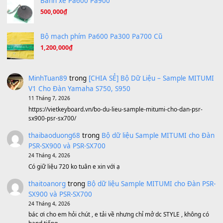
Ta Sẽ Trở Lại
(8.155)
Ông Hoàng Bảy
(8.133)
Avenged Sevenfold - Buried Alive
(8.109)
Sản phẩm dành cho bạn
BEND 4 CHIỀU MTP-5F MEGABEND
1,600,000
₫
Bánh xe Pa600 Pa900
500,000
₫
Bộ mạch phím Pa600 Pa300 Pa700 Cũ
1,200,000
₫
MinhTuan89
trong
[CHIA SẺ] Bộ Dữ Liệu – Sample MI
V1 Cho Đàn Yamaha S750, S950