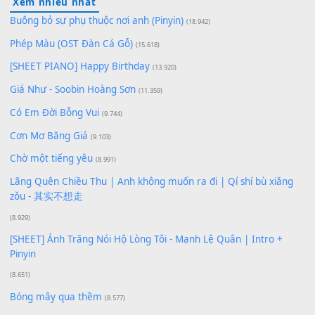
Để lại một bình luận
Bạn phải
đăng nhập
để gửi bình luận.
Xem nhiều nhất
Buông bỏ sự phụ thuộc nơi anh (Pinyin)
(18.942)
Phép Màu (OST Đàn Cá Gỗ)
(15.618)
[SHEET PIANO] Happy Birthday
(13.920)
Giá Như - Soobin Hoàng Sơn
(11.359)
Có Em Đời Bỗng Vui
(9.744)
Cơn Mơ Băng Giá
(9.103)
Chờ một tiếng yêu
(8.991)
Lãng Quên Chiều Thu | Anh không muốn ra đi | Qí shí bù xiǎ