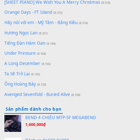
zǒu - 其实不想走
(8.929)
[SHEET] Ánh Trăng Nói Hộ Lòng Tôi - Mạnh Lệ Quân | Intro +
Pinyin
(8.651)
Bóng mây qua thềm
(8.577)
[SHEET PIANO] We Wish You A Merry Christmas
(8.516)
Orange Days - FT Island
(8.315)
Hãy nói với em - Mỹ Tâm - Bằng Kiều
(8.274)
Hương Ngọc Lan
(8.251)
Tiếng Đàn Hàm Oan
(8.194)
Under Pressure
(8.164)
A Long December
(8.155)