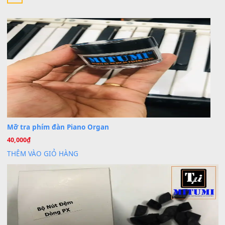
Cho xin sheet nhạc organ được không ạ
BÀI MỚI VIẾT
Dịch vụ cho thuê âm thanh tiệc gia đình, ban nhạc, ca s
20
Th7
Cài đặt dữ liệu cho đàn PSR-SX900 PSR-SX920 tại MIT
20
Th7
Dịch Vụ Cài Đặt Sample Đàn Organ Yamaha Tận Nhà 
07
Th7
Nâng Tầm Âm Thanh Cho Cây Đàn Của Bạn
Khóa Học Hướng Dẫn Sử Dụng Đàn Organ/Keyboard
26
Th6
Chuyên Sâu TPHCM | MITUMI
Cài đặt dữ liệu sample cho đàn Yamaha PSR-S750 S95
26
Th6