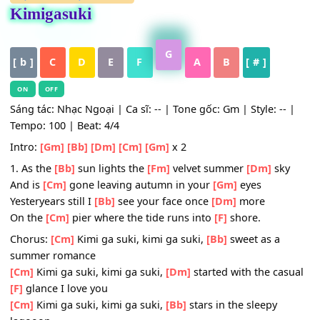
HỢP ÂM
,
Nhạc Quốc Tế
Kimigasuki
G
[ b ]
C
D
E
F
A
B
[ # ]
ON
OFF
Sáng tác: Nhạc Ngoại | Ca sĩ: -- | Tone gốc: Gm | Style: --
Tempo: 100 | Beat: 4/4
Intro:
[Gm]
[Bb]
[Dm]
[Cm]
[Gm]
x 2
1. As the
[Bb]
sun lights the
[Fm]
velvet summer
[Dm]
sk
And is
[Cm]
gone leaving autumn in your
[Gm]
eyes
Yesteryears still I
[Bb]
see your face once
[Dm]
more
On the
[Cm]
pier where the tide runs into
[F]
shore.
Chorus:
[Cm]
Kimi ga suki, kimi ga suki,
[Bb]
sweet as a
summer romance