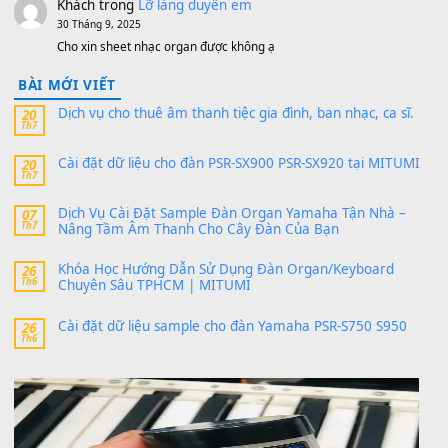
thaibaoduong68
trong
Bộ dữ liệu Sample MITUMI cho
PSR-SX900 và PSR-SX700
24 Tháng 4, 2026
Có giữ liệu 720 ko tuân e xin với ạ
thaitoanorg
trong
Bộ dữ liệu Sample MITUMI cho Đàn
SX900 và PSR-SX700
24 Tháng 4, 2026
bác ơi cho em hỏi chút , e tải về nhưng chỉ mở dc STYLE , khôn
band tiếng…
MinhTuan89
trong
Lỡ làng duyên em
30 Tháng 9, 2025
Trang hợp âm chưa cập nhật sheet, bạn đợi một thời gian nhé
Khách
trong
Lỡ làng duyên em
30 Tháng 9, 2025
Cho xin sheet nhạc organ được không ạ
BÀI MỚI VIẾT