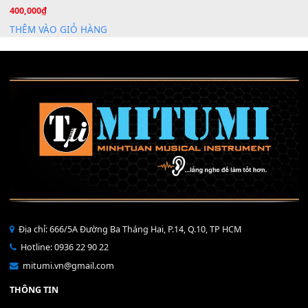
Mỡ tra phím đàn Piano Organ
40,000
₫
THÊM VÀO GIỎ HÀNG
Bộ Nút Đệm Đàn Piano CASIO PX - Giá tốt nhất - Sửa tại n