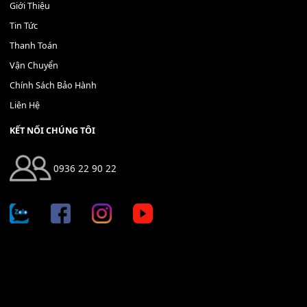
400,000
₫
THÊM VÀO GIỎ HÀNG
Địa chỉ: 666/5A Đường Ba Tháng Hai, P.14, Q.10, TP HCM
Hotline: 0936 22 90 22
mitumi.vn@gmail.com