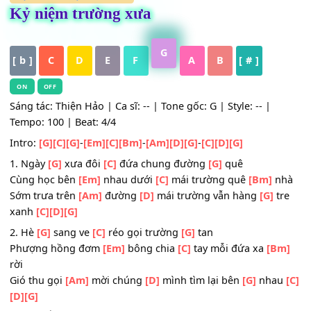
HỢP ÂM
,
Nhạc Trữ Tình
Kỷ niệm trường xưa
G
[ b ]
C
D
E
F
A
B
[ # ]
ON
OFF
Sáng tác: Thiện Hảo | Ca sĩ: -- | Tone gốc: G | Style: -- |
Tempo: 100 | Beat: 4/4
Intro:
[G]
[C]
[G]
-
[Em]
[C]
[Bm]
-
[Am]
[D]
[G]
-
[C]
[D]
[G]
1. Ngày
[G]
xưa đôi
[C]
đứa chung đường
[G]
quê
Cùng học bên
[Em]
nhau dưới
[C]
mái trường quê
[Bm]
n
Sớm trưa trên
[Am]
đường
[D]
mái trường vẫn hàng
[G]
t
xanh
[C]
[D]
[G]
2. Hè
[G]
sang ve
[C]
réo gọi trường
[G]
tan
Phượng hồng đơm
[Em]
bông chia
[C]
tay mỗi đứa xa
[B