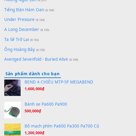
[SHEET] Ánh Trăng Nói Hộ Lòng Tôi - Mạnh Lệ Quân | Intro +
Pinyin
(8.651)
Bóng mây qua thềm
(8.577)
[SHEET PIANO] We Wish You A Merry Christmas
(8.516)
Orange Days - FT Island
(8.315)
Hãy nói với em - Mỹ Tâm - Bằng Kiều
(8.274)
Hương Ngọc Lan
(8.251)
Tiếng Đàn Hàm Oan
(8.194)
Under Pressure
(8.164)
A Long December
(8.155)
Ta Sẽ Trở Lại
(8.155)
Ông Hoàng Bảy
(8.133)