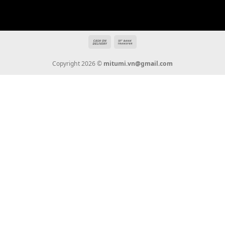
THÔNG TIN
Giới Thiệu
Tin Tức
Thanh Toán
Vận Chuyển
Chính Sách Bảo Hành
Liên Hệ
KẾT NỐI CHÚNG TÔI
0936 22 90 22