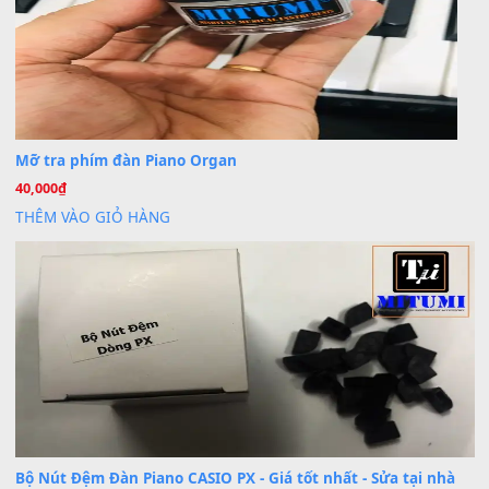
Dịch vụ cho thuê âm thanh tiệc gia đình, ban nhạc, ca s
20
Th7
Cài đặt dữ liệu cho đàn PSR-SX900 PSR-SX920 tại MIT
20
Th7
Dịch Vụ Cài Đặt Sample Đàn Organ Yamaha Tận Nhà 
07
Th7
Nâng Tầm Âm Thanh Cho Cây Đàn Của Bạn
Khóa Học Hướng Dẫn Sử Dụng Đàn Organ/Keyboard
26
Th6
Chuyên Sâu TPHCM | MITUMI
Cài đặt dữ liệu sample cho đàn Yamaha PSR-S750 S95
26
Th6