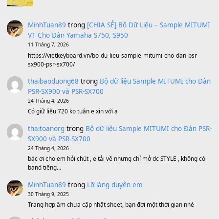
Avenged Sevenfold - Buried Alive
(8.109)
Sản phẩm dành cho bạn
BEND 4 CHIỀU MTP-5F MEGABEND
1,600,000
₫
Bánh xe Pa600 Pa900
500,000
₫
Bộ mạch phím Pa600 Pa300 Pa700 Cũ
1,200,000
₫
MinhTuan89
trong
[CHIA SẺ] Bộ Dữ Liệu – Sample MI
V1 Cho Đàn Yamaha S750, S950
11 Tháng 7, 2026
https://vietkeyboard.vn/bo-du-lieu-sample-mitumi-cho-dan-psr
sx900-psr-sx700/