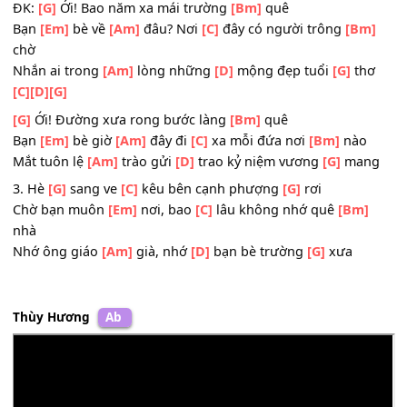
rời
Gió thu gọi
[Am]
mời chúng
[D]
mình tìm lại bên
[G]
nha
[D]
[G]
ĐK:
[G]
Ới! Bao năm xa mái trường
[Bm]
quê
Bạn
[Em]
bè về
[Am]
đâu? Nơi
[C]
đây có người trông
[B
chờ
Nhắn ai trong
[Am]
lòng những
[D]
mộng đẹp tuổi
[G]
t
[C]
[D]
[G]
[G]
Ới! Đường xưa rong bước làng
[Bm]
quê
Bạn
[Em]
bè giờ
[Am]
đây đi
[C]
xa mỗi đứa nơi
[Bm]
nà
Mắt tuôn lệ
[Am]
trào gửi
[D]
trao kỷ niệm vương
[G]
ma
3. Hè
[G]
sang ve
[C]
kêu bên cạnh phượng
[G]
rơi
Chờ bạn muôn
[Em]
nơi, bao
[C]
lâu không nhớ quê
[Bm
nhà
Nhớ ông giáo
[Am]
già, nhớ
[D]
bạn bè trường
[G]
xưa