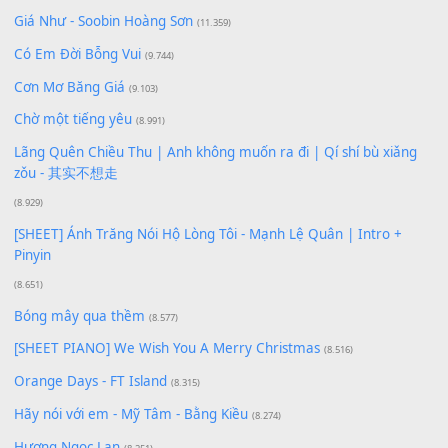
Bạn phải
đăng nhập
để gửi bình luận.
Xem nhiều nhất
Buông bỏ sự phụ thuộc nơi anh (Pinyin)
(18.942)
Phép Màu (OST Đàn Cá Gỗ)
(15.618)
[SHEET PIANO] Happy Birthday
(13.920)
Giá Như - Soobin Hoàng Sơn
(11.359)
Có Em Đời Bỗng Vui
(9.744)
Cơn Mơ Băng Giá
(9.103)
Chờ một tiếng yêu
(8.991)
Lãng Quên Chiều Thu | Anh không muốn ra đi | Qí shí bù xiǎ
zǒu - 其实不想走
(8.929)