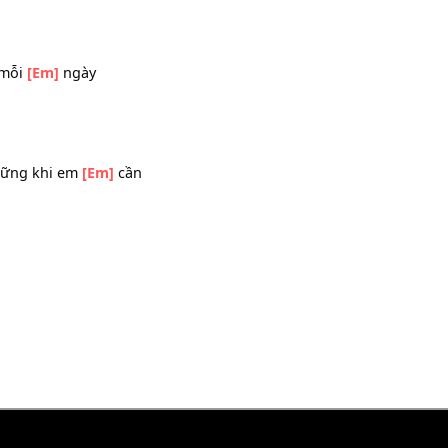
á
you
tay em mỗi
[Em]
ngày
đến những khi em
[Em]
cần
ng
u gì