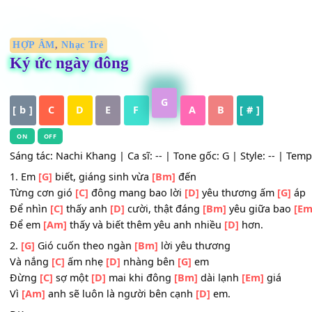
HỢP ÂM
,
Nhạc Trẻ
Ký ức ngày đông
G
[ b ]
C
D
E
F
A
B
[ # ]
ON
OFF
Sáng tác: Nachi Khang | Ca sĩ: -- | Tone gốc: G | Style: --
1. Em
[G]
biết, giáng sinh vừa
[Bm]
đến
Từng cơn gió
[C]
đông mang bao lời
[D]
yêu thương ấm
Để nhìn
[C]
thấy anh
[D]
cười, thật đáng
[Bm]
yêu giữa 
Để em
[Am]
thấy và biết thêm yêu anh nhiều
[D]
hơn.
2.
[G]
Gió cuốn theo ngàn
[Bm]
lời yêu thương