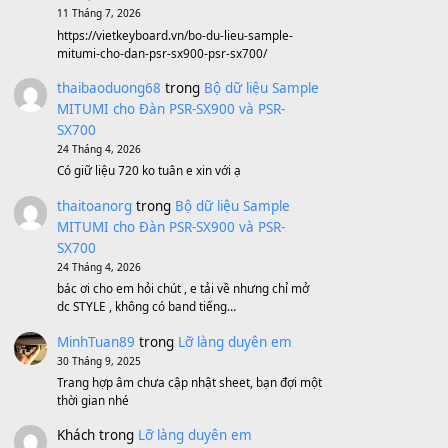
Sản phẩm dành cho bạn
BEND 4 CHIỀU MTP-5F MEGABEND
1,600,000
₫
Bánh xe Pa600 Pa900
500,000
₫
Bộ mạch phím Pa600 Pa300 Pa700
Cũ
1,200,000
₫
MinhTuan89
trong
[CHIA SẺ] Bộ Dữ Liệu
– Sample MITUMI V1 Cho Đàn Yamaha
S750, S950
11 Tháng 7, 2026
https://vietkeyboard.vn/bo-du-lieu-sample-
mitumi-cho-dan-psr-sx900-psr-sx700/
thaibaoduong68
trong
Bộ dữ liệu Sample