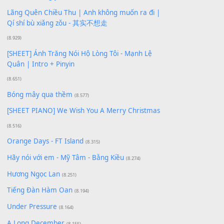
Buông bỏ sự phụ thuộc nơi anh (Pinyin)
(18.942)
Phép Màu (OST Đàn Cá Gỗ)
(15.618)
[SHEET PIANO] Happy Birthday
(13.920)
Giá Như - Soobin Hoàng Sơn
(11.359)
Có Em Đời Bỗng Vui
(9.744)
Cơn Mơ Băng Giá
(9.103)
Chờ một tiếng yêu
(8.991)
Lãng Quên Chiều Thu | Anh không muốn ra đi |
Qí shí bù xiǎng zǒu - 其实不想走
(8.929)
[SHEET] Ánh Trăng Nói Hộ Lòng Tôi - Mạnh Lệ
Quân | Intro + Pinyin
(8.651)