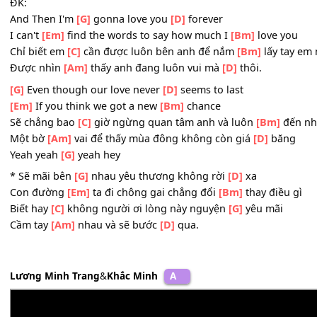
Và nắng
[C]
ấm nhẹ
[D]
nhàng bên
[G]
em
Đừng
[C]
sợ một
[D]
mai khi đông
[Bm]
dài lạnh
[Em]
gi
Vì
[Am]
anh sẽ luôn là người bên cạnh
[D]
em.
ĐK:
And Then I'm
[G]
gonna love you
[D]
forever
I can't
[Em]
find the words to say how much I
[Bm]
love 
Chỉ biết em
[C]
cần được luôn bên anh để nắm
[Bm]
lấy 
Được nhìn
[Am]
thấy anh đang luôn vui mà
[D]
thôi.
[G]
Even though our love never
[D]
seems to last
[Em]
If you think we got a new
[Bm]
chance
Sẽ chẳng bao
[C]
giờ ngừng quan tâm anh và luôn
[Bm]
Một bờ
[Am]
vai để thấy mùa đông không còn giá
[D]
bă
Yeah yeah
[G]
yeah hey
* Sẽ mãi bên
[G]
nhau yêu thương không rời
[D]
xa
Con đường
[Em]
ta đi chông gai chẳng đổi
[Bm]
thay điề
Biết hay
[C]
không người ơi lòng này nguyện
[G]
yêu mãi