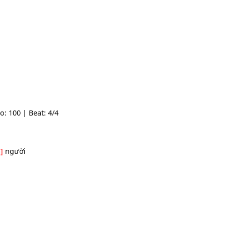
 | Tempo: 100 | Beat: 4/4
[G]
áp
bao
[Em]
người