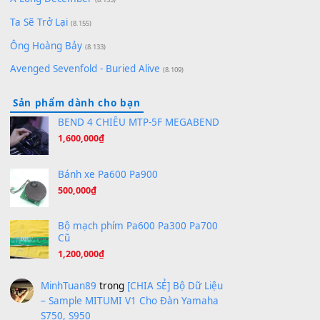
Bóng mây qua thềm
(8.577)
[SHEET PIANO] We Wish You A Merry Christmas
(8.516)
Orange Days - FT Island
(8.315)
Hãy nói với em - Mỹ Tâm - Bằng Kiều
(8.274)
Hương Ngọc Lan
(8.251)
Tiếng Đàn Hàm Oan
(8.194)
Under Pressure
(8.164)
A Long December
(8.155)
Ta Sẽ Trở Lại
(8.155)
Ông Hoàng Bảy
(8.133)
Avenged Sevenfold - Buried Alive
(8.109)