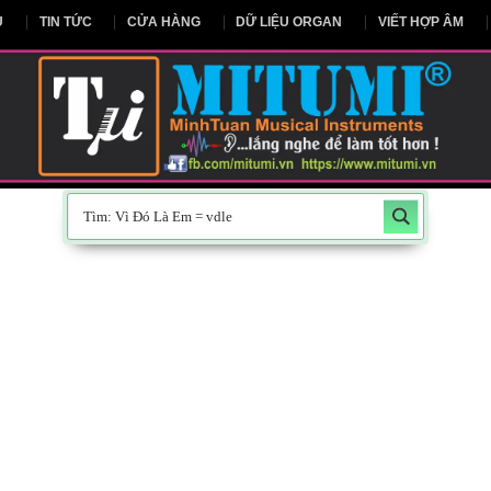
NG CHỦ
TIN TỨC
CỬA HÀNG
DỮ LIỆU ORGAN
V