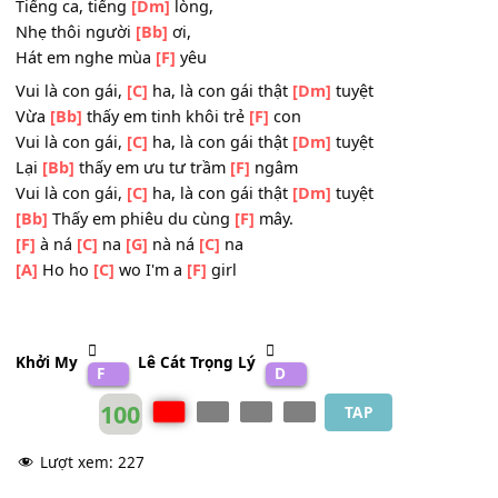
Lạnh lùng em
[F]
bước cứ bước như làm
[C]
lơ
Để mặc cho
[Dm]
ai kia theo em xuống
[Bb]
phố
Ngập ngừng em
[F]
biết con tim đang rối
[C]
bời,
Trông em như hững
[Dm]
hờ
Là em sợ
[Bb]
thương, sợ vương lòng
[F]
ai.
Tiếng thương, tiếng
[C]
yêu
Tiếng ca, tiếng
[Dm]
lòng,
Nhẹ thôi người
[Bb]
ơi,
Hát em nghe mùa
[F]
yêu
Vui là con gái,
[C]
ha, là con gái thật
[Dm]
tuyệt
Vừa
[Bb]
thấy em tinh khôi trẻ
[F]
con
Vui là con gái,
[C]
ha, là con gái thật
[Dm]
tuyệt
Lại
[Bb]
thấy em ưu tư trầm
[F]
ngâm
Vui là con gái,
[C]
ha, là con gái thật
[Dm]
tuyệt
[Bb]
Thấy em phiêu du cùng
[F]
mây.
[F]
à ná
[C]
na
[G]
nà ná
[C]
na
[A]
Ho ho
[C]
wo I'm a
[F]
girl