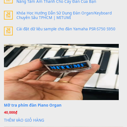
bác ơi cho em hỏi chút , e tải về nhưng chỉ mở dc STYLE , khôn
band tiếng…
MinhTuan89
trong
Lỡ làng duyên em
30 Tháng 9, 2025
Trang hợp âm chưa cập nhật sheet, bạn đợi một thời gian nhé
Khách
trong
Lỡ làng duyên em
30 Tháng 9, 2025
Cho xin sheet nhạc organ được không ạ
BÀI MỚI VIẾT
Dịch vụ cho thuê âm thanh tiệc gia đình, ban nhạc, ca s
20
Th7
Cài đặt dữ liệu cho đàn PSR-SX900 PSR-SX920 tại MIT
20
Th7
Dịch Vụ Cài Đặt Sample Đàn Organ Yamaha Tận Nhà 
07
Th7
Nâng Tầm Âm Thanh Cho Cây Đàn Của Bạn