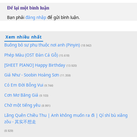
Khởi My
Lê Cát Trọng Lý
F
D
100
TAP
Lượt xem:
227
Để lại một bình luận
Bạn phải
đăng nhập
để gửi bình luận.
Xem nhiều nhất
Buông bỏ sự phụ thuộc nơi anh (Pinyin)
(18.942)
Phép Màu (OST Đàn Cá Gỗ)
(15.618)
[SHEET PIANO] Happy Birthday
(13.920)