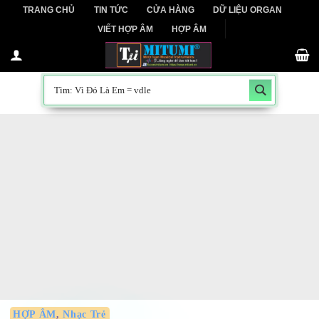
Skip
TRANG CHỦ
TIN TỨC
CỬA HÀNG
DỮ LIỆU ORGAN
to
VIẾT HỢP ÂM
HỢP ÂM
content