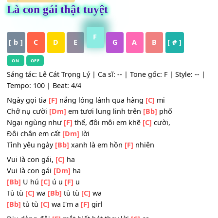
HỢP ÂM
,
Nhạc Trẻ
Là con gái thật tuyệt
F
[ b ]
C
D
E
G
A
B
[ # ]
ON
OFF
Sáng tác: Lê Cát Trọng Lý | Ca sĩ: -- | Tone gốc: F | Style: -
Tempo: 100 | Beat: 4/4
Ngày gọi tia
[F]
nắng lóng lánh qua hàng
[C]
mi
Chở nụ cười
[Dm]
em tươi lung linh trên
[Bb]
phố
Ngại ngùng như
[F]
thế, đôi môi em khẽ
[C]
cười,
Đôi chân em cất
[Dm]
lời
Tình yêu ngày
[Bb]
xanh là em hồn
[F]
nhiên
Vui là con gái,
[C]
ha
Vui là con gái
[Dm]
ha