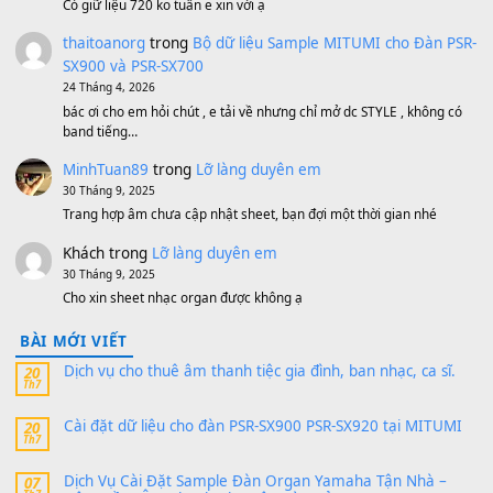
500,000
₫
Bộ mạch phím Pa600 Pa300 Pa700 Cũ
1,200,000
₫
MinhTuan89
trong
[CHIA SẺ] Bộ Dữ Liệu – Sample MI
V1 Cho Đàn Yamaha S750, S950
11 Tháng 7, 2026
https://vietkeyboard.vn/bo-du-lieu-sample-mitumi-cho-dan-psr
sx900-psr-sx700/
thaibaoduong68
trong
Bộ dữ liệu Sample MITUMI cho
PSR-SX900 và PSR-SX700
24 Tháng 4, 2026
Có giữ liệu 720 ko tuân e xin với ạ
thaitoanorg
trong
Bộ dữ liệu Sample MITUMI cho Đàn
SX900 và PSR-SX700
24 Tháng 4, 2026