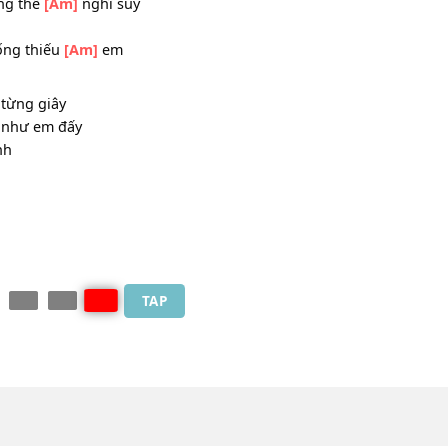
 của em.
m]
]ấy đôi mắt buồn
h chẳng thể
[Am]
nghĩ suy
 anh.
 thể sống thiếu
[Am]
em
hờ em từng giây
m]
ngỡ như em đấy
đôi mình
0
TAP