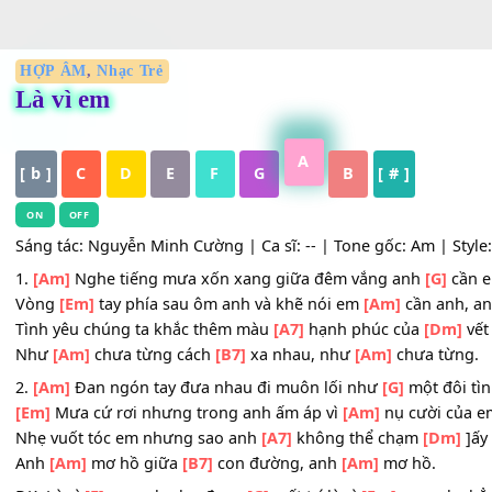
HỢP ÂM
,
Nhạc Trẻ
Là vì em
A
[ b ]
C
D
E
F
G
B
[ # ]
ON
OFF
Sáng tác: Nguyễn Minh Cường | Ca sĩ: -- | Tone gốc: Am | 
1.
[Am]
Nghe tiếng mưa xốn xang giữa đêm vắng anh
[G
Vòng
[Em]
tay phía sau ôm anh và khẽ nói em
[Am]
cần a
Tình yêu chúng ta khắc thêm màu
[A7]
hạnh phúc của
[D
Như
[Am]
chưa từng cách
[B7]
xa nhau, như
[Am]
chưa 
2.
[Am]
Đan ngón tay đưa nhau đi muôn lối như
[G]
một 