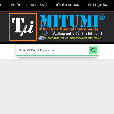
NG CHỦ
TIN TỨC
CỬA HÀNG
DỮ LIỆU ORGAN
V