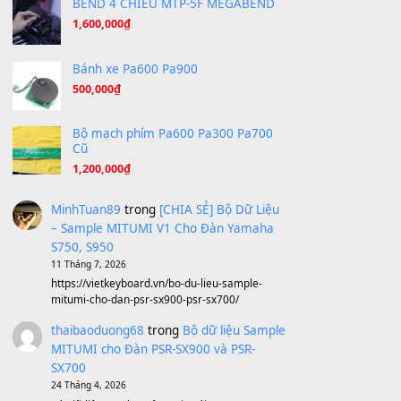
Under Pressure
(8.164)
A Long December
(8.155)
Ta Sẽ Trở Lại
(8.155)
Ông Hoàng Bảy
(8.133)
Avenged Sevenfold - Buried Alive
(8.109)
Sản phẩm dành cho bạn
BEND 4 CHIỀU MTP-5F MEGABEND
1,600,000
₫
Bánh xe Pa600 Pa900
500,000
₫
Bộ mạch phím Pa600 Pa300 Pa700
Cũ