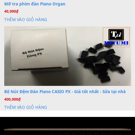
bác ơi cho em hỏi chút , e tải về nhưng chỉ mở dc STYLE , khôn
band tiếng…
MinhTuan89
trong
Lỡ làng duyên em
30 Tháng 9, 2025
Trang hợp âm chưa cập nhật sheet, bạn đợi một thời gian nhé
Khách
trong
Lỡ làng duyên em
30 Tháng 9, 2025
Cho xin sheet nhạc organ được không ạ
BÀI MỚI VIẾT
Dịch vụ cho thuê âm thanh tiệc gia đình, ban nhạc, ca s
20
Th7
Cài đặt dữ liệu cho đàn PSR-SX900 PSR-SX920 tại MIT
20
Th7
Dịch Vụ Cài Đặt Sample Đàn Organ Yamaha Tận Nhà 
07
Th7
Nâng Tầm Âm Thanh Cho Cây Đàn Của Bạn