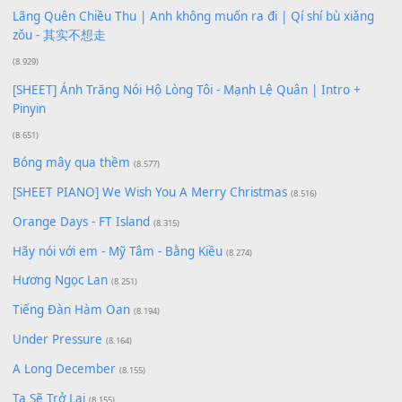
100
TAP
Lượt xem:
169
Để lại một bình luận
Bạn phải
đăng nhập
để gửi bình luận.
Xem nhiều nhất
Buông bỏ sự phụ thuộc nơi anh (Pinyin)
(18.942)
Phép Màu (OST Đàn Cá Gỗ)
(15.618)
[SHEET PIANO] Happy Birthday
(13.920)