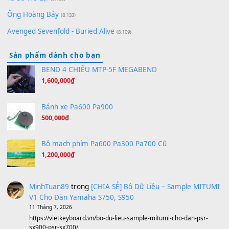
Giá Như - Soobin Hoàng Sơn
(11.359)
Có Em Đời Bỗng Vui
(9.744)
Cơn Mơ Băng Giá
(9.103)
Chờ một tiếng yêu
(8.991)
Lãng Quên Chiều Thu | Anh không muốn ra đi | Qí shí bù xiǎ
zǒu - 其实不想走
(8.929)
[SHEET] Ánh Trăng Nói Hộ Lòng Tôi - Mạnh Lệ Quân | Intro +
Pinyin
(8.651)
Bóng mây qua thềm
(8.577)
[SHEET PIANO] We Wish You A Merry Christmas
(8.516)
Orange Days - FT Island
(8.315)