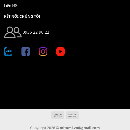
Bộ Nút Đệm Đàn Piano CASIO PX - Giá tốt nhất - Sửa tại n
400,000
₫
THÊM VÀO GIỎ HÀNG