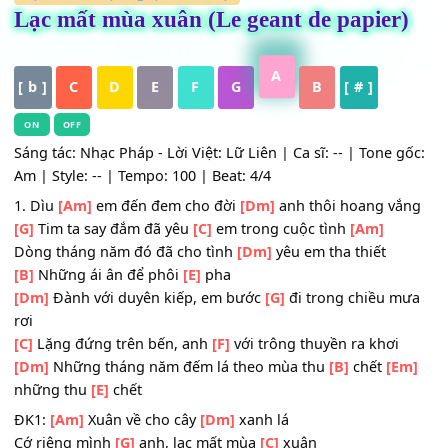
HỢP ÂM
,
Nhạc Ngoại - Lời Việt
Lạc mất mùa xuân (Le geant de papier
A
[ b ]
C
D
E
F
G
B
[ # ]
ON
OFF
Sáng tác: Nhạc Pháp - Lời Việt: Lữ Liên | Ca sĩ: -- | Tone 
Am | Style: -- | Tempo: 100 | Beat: 4/4
1. Dìu
[Am]
em đến đem cho đời
[Dm]
anh thôi hoang v
[G]
Tim ta say đắm đã yêu
[C]
em trong cuộc tình
[Am]
Dòng tháng năm đó đã cho tình
[Dm]
yêu em tha thiết
[B]
Những ái ân để phôi
[E]
pha
[Dm]
Đành với duyên kiếp, em bước
[G]
đi trong chiều 
rơi
[C]
Lặng đứng trên bến, anh
[F]
với trông thuyền ra khơi