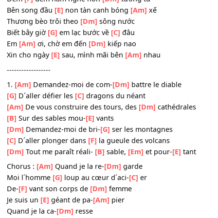
[C]
Tình đã xa vắng nỗi
[F]
nhớ vẫn còn đâu đây
[Dm]
Những tháng năm đến lá theo mùa thu
[B]
chết
[E
những thu
[E]
chết
ĐK2:
[Am]
Xuân về cho cây xanh
[Dm]
lá
Cớ sao tình
[G]
ta chỉ có mùa
[C]
thu
Đêm
[F]
đêm nằm nghe hồn
[Dm]
tương tư
Bên song đầu
[E]
non tàn canh bóng
[Am]
xế
Thương bèo trôi theo
[Dm]
sông nước
Biết bây giờ
[G]
em lạc bước về
[C]
đâu
Em
[Am]
ơi, chờ em đến
[Dm]
kiếp nao
Xin cho ngày
[E]
sau, mình mãi bên
[Am]
nhau
------------------
1.
[Am]
Demandez-moi de com-
[Dm]
battre le diable
[G]
D´aller défier les
[C]
dragons du néant
[Am]
De vous construire des tours, des
[Dm]
cathédrales
[B]
Sur des sables mou-
[E]
vants
[Dm]
Demandez-moi de bri-
[G]
ser les montagnes