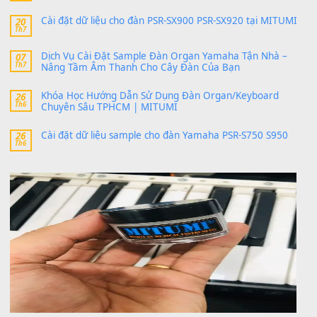
500,000
₫
Bộ mạch phím Pa600 Pa300 Pa700 Cũ
1,200,000
₫
MinhTuan89
trong
[CHIA SẺ] Bộ Dữ Liệu – Sample MI
V1 Cho Đàn Yamaha S750, S950
11 Tháng 7, 2026
https://vietkeyboard.vn/bo-du-lieu-sample-mitumi-cho-dan-psr
sx900-psr-sx700/
thaibaoduong68
trong
Bộ dữ liệu Sample MITUMI cho
PSR-SX900 và PSR-SX700
24 Tháng 4, 2026
Có giữ liệu 720 ko tuân e xin với ạ
thaitoanorg
trong
Bộ dữ liệu Sample MITUMI cho Đàn
SX900 và PSR-SX700
24 Tháng 4, 2026