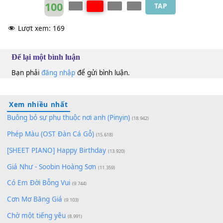
Thùy Dung
C#m