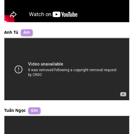
Jean Jaques Lafont
Bbm
Anh Tú
Am