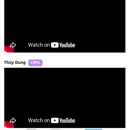
Thanh Hà
Dm
Thu Hà
C#m