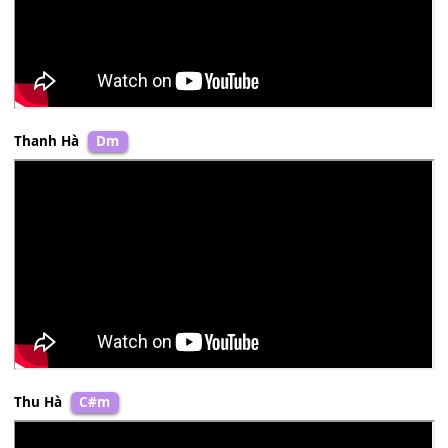
Minh Thu
Bm
Quang Dũng
&
Khánh Du
Bbm