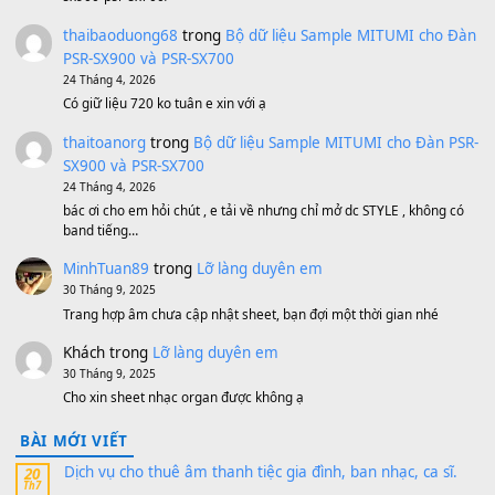
Hãy nói với em - Mỹ Tâm - Bằng Kiều
(8.274)
Hương Ngọc Lan
(8.251)
Tiếng Đàn Hàm Oan
(8.194)
Under Pressure
(8.164)
A Long December
(8.155)
Ta Sẽ Trở Lại
(8.155)
Ông Hoàng Bảy
(8.133)
Avenged Sevenfold - Buried Alive
(8.109)
Sản phẩm dành cho bạn
BEND 4 CHIỀU MTP-5F MEGABEND
1,600,000
₫
Bánh xe Pa600 Pa900