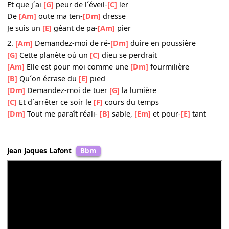
[C]
D´aller plonger dans
[F]
la gueule des volcans
[Dm]
Tout me paraît réali-
[B]
sable,
[Em]
et pour-
[E]
tant
Chorus :
[Am]
Quand je la re-
[Dm]
garde
Moi l´homme
[G]
loup au cœur d´aci-
[C]
er
De-
[F]
vant son corps de
[Dm]
femme
Je suis un
[E]
géant de pa-
[Am]
pier
Quand je la ca-
[Dm]
resse
Et que j´ai
[G]
peur de l´éveil-
[C]
ler
De
[Am]
oute ma ten-
[Dm]
dresse
Je suis un
[E]
géant de pa-
[Am]
pier
2.
[Am]
Demandez-moi de ré-
[Dm]
duire en poussière
[G]
Cette planète où un
[C]
dieu se perdrait
[Am]
Elle est pour moi comme une
[Dm]
fourmilière
[B]
Qu´on écrase du
[E]
pied
[Dm]
Demandez-moi de tuer
[G]
la lumière
[C]
Et d´arrêter ce soir le
[F]
cours du temps
[Dm]
Tout me paraît réali-
[B]
sable,
[Em]
et pour-
[E]
tant