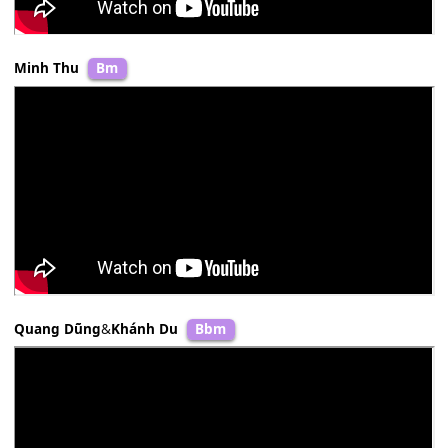
Don Hồ
Abm