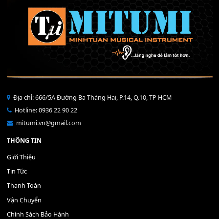
Khóa Học Hướng Dẫn Sử Dụng Đàn Organ/Keyboard
26
Th6
Chuyên Sâu TPHCM | MITUMI
Cài đặt dữ liệu sample cho đàn Yamaha PSR-S750 S95
26
Th6
Mỡ tra phím đàn Piano Organ
40,000
₫
THÊM VÀO GIỎ HÀNG