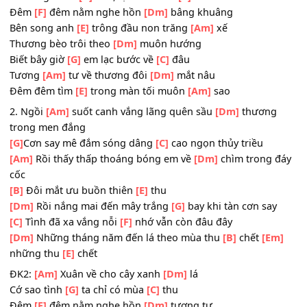
[Dm]
Những tháng năm đếm lá theo mùa thu
[B]
chết
[E
những thu
[E]
chết
ĐK1:
[Am]
Xuân về cho cây
[Dm]
xanh lá
Cớ riêng mình
[G]
anh, lạc mất mùa
[C]
xuân
Đêm
[F]
đêm nằm nghe hồn
[Dm]
bâng khuâng
Bên song anh
[E]
trông đầu non trăng
[Am]
xế
Thương bèo trôi theo
[Dm]
muôn hướng
Biết bây giờ
[G]
em lạc bước về
[C]
đâu
Tương
[Am]
tư về thương đôi
[Dm]
mắt nâu
Đêm đêm tìm
[E]
trong màn tối muôn
[Am]
sao
2. Ngồi
[Am]
suốt canh vắng lãng quên sầu
[Dm]
thươn
trong men đắng
[G]
Cơn say mê đắm sóng dâng
[C]
cao ngọn thủy triều
[Am]
Rồi thấy thấp thoáng bóng em về
[Dm]
chìm trong 
cốc
[B]
Đôi mắt ưu buồn thiên
[E]
thu
[Dm]
Rồi nắng mai đến mây trắng
[G]
bay khi tàn cơn sa