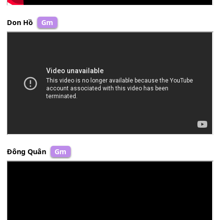
Lê Hiếu
Abm