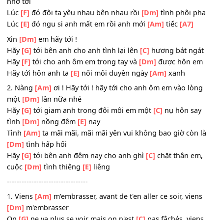
Hãy
[G]
tới cho anh ôm em trong tay tỏ
[C]
bầy em hay,
chuyện
[Dm]
tình xưa
[E]
nay
Giận
[Am]
nhau có lúc, có lúc đôi ta bên nhau lạnh nhạt 
[Dm]
thì hối tiếc
Hối
[G]
tiếc cho nên xin em cho anh một
[C]
nụ hôn thôi, 
[Dm]
nồng trên
[E]
môi
[A7]
ĐK:
Thôi
[Dm]
em hãy cố
Cố
[G]
gắng, cố gắng quên đi bao cơn buồn đau khi
[C]
e
nhớ tới
Lúc
[F]
đó đôi ta yêu nhau bên nhau rồi
[Dm]
tình phôi 
Lúc
[E]
đó ngu si anh mất em rồi anh mới
[Am]
tiếc
[A7]
Xin
[Dm]
em hãy tới !
Hãy
[G]
tới bên anh cho anh tình lại lên
[C]
hương bát ng
Hãy
[F]
tới cho anh ôm em trong tay và
[Dm]
được hôn 
Hãy tới hôn anh ta
[E]
nối mối duyên ngày
[Am]
xanh
2. Nàng
[Am]
ơi ! Hãy tới ! hãy tới cho anh ôm em vào lò