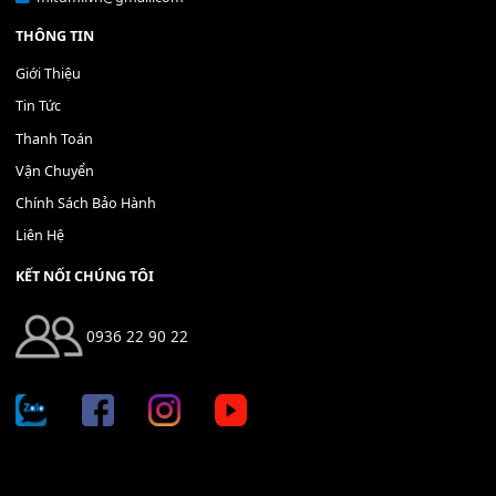
Dịch Vụ Cài Đặt Sample Đàn Organ Yamaha Tận Nhà 
07
Th7
Nâng Tầm Âm Thanh Cho Cây Đàn Của Bạn
Khóa Học Hướng Dẫn Sử Dụng Đàn Organ/Keyboard
26
Th6
Chuyên Sâu TPHCM | MITUMI
Cài đặt dữ liệu sample cho đàn Yamaha PSR-S750 S95
26
Th6
Mỡ tra phím đàn Piano Organ