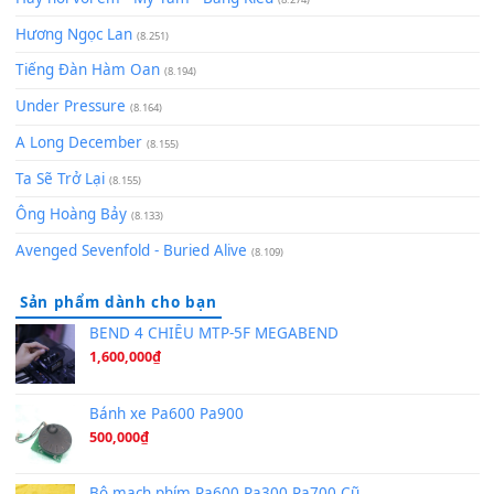
88
TAP
Lượt xem:
410
Để lại một bình luận
Bạn phải
đăng nhập
để gửi bình luận.
Xem nhiều nhất
Buông bỏ sự phụ thuộc nơi anh (Pinyin)