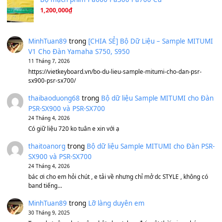
(18.942)
Phép Màu (OST Đàn Cá Gỗ)
(15.618)
[SHEET PIANO] Happy Birthday
(13.920)
Giá Như - Soobin Hoàng Sơn
(11.359)
Có Em Đời Bỗng Vui
(9.744)
Cơn Mơ Băng Giá
(9.103)
Chờ một tiếng yêu
(8.991)
Lãng Quên Chiều Thu | Anh không muốn ra đi | Qí shí bù xiǎ
zǒu - 其实不想走
(8.929)
[SHEET] Ánh Trăng Nói Hộ Lòng Tôi - Mạnh Lệ Quân | Intro +
Pinyin
(8.651)
Bóng mây qua thềm
(8.577)