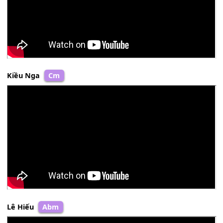
Ngọc Huệ
Dm