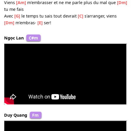
Refrain:
Toi
[Dm]
qui t'en vas
Oublie
[G]
que je suis triste; oublie et
[C]
souris-moi
Fais-
[F]
moi revivre encore un peu de
[Dm]
ce temps-là
Où
[E]
tu venais te jeter dans mes
[Am]
bras
[A7]
Toi
[Dm]
qui t'en vas
Essaie
[G]
de m'inventer encore un
[C]
peu de toi
Essaie
[F]
de faire semblant d'avoir be-
[Dm]
soin de moi
Viens
[E]
m'embrasser pour la dernière
[Am]
fois
2. Viens
[Am]
m'embrasser, c'est toi qui vas partir, alors 
[Dm]
quoi pleurer
C'est
[G]
pas la fin du monde; on n'est pas
[C]
les premier
[Dm]
se
[E]
quitter
Viens
[Am]
m'embrasser et ne me parle plus du mal que
tu me fais
Avec
[G]
le temps tu sais tout devrait
[C]
s'arranger, viens
[Dm]
m'embras-
[E]
ser!