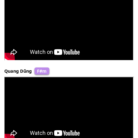
Hoàng Lê Vi
Bm
Kiều Nga
Cm