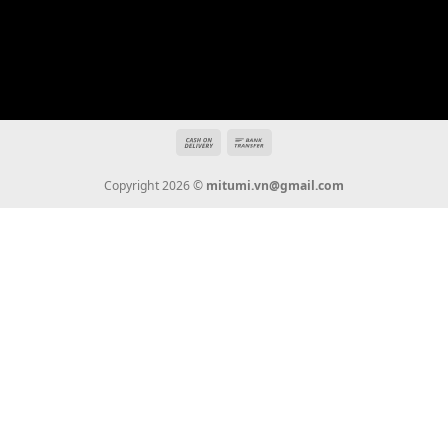
40,000
₫
THÊM VÀO GIỎ HÀNG
Bộ Nút Đệm Đàn Piano CASIO PX - Giá tốt nhất - Sửa tại n
400,000
₫
THÊM VÀO GIỎ HÀNG