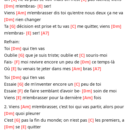
một
[Dm]
lần nữa nhé
Hãy
[G]
tới giam anh trong đôi môi em một
[C]
nụ hôn sa
tình
[Dm]
nồng đêm
[E]
nay
Tình
[Am]
ta mãi mãi, mãi mãi yên vui không bao giờ còn
[Dm]
tình hấp hối
Hãy
[G]
tới bên anh đêm nay cho anh ghì
[C]
chặt thân e
cuộc
[Dm]
tình thiêng
[E]
liêng
---------------------------------
1. Viens
[Am]
m'embrasser, avant de t'en aller ce soir, vie
[Dm]
m'embrasser
On
[G]
ne va plus se voir mais on n'est
[C]
pas fâchés, vie
[Dm]
m'embras-
[E]
ser!
Viens
[Am]
m'embrasser dis toi qu'entre nous deux ça ne
[Dm]
rien changer
Ta
[G]
décision est prise et tu vas
[C]
me quitter, viens
[D
m'embras-
[E]
ser!
[A7]