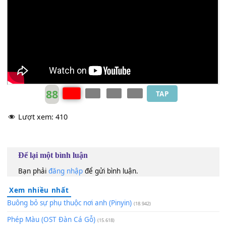
Đông Quân
Gm