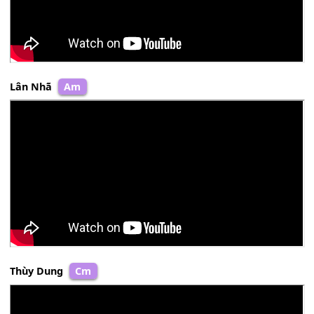
Quang Dũng
F#m
Don Hồ
Gm