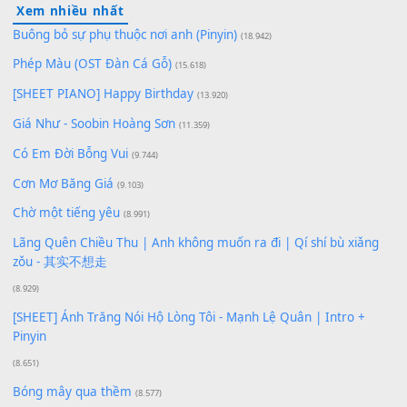
Lượt xem:
143
Để lại một bình luận
Bạn phải
đăng nhập
để gửi bình luận.
Xem nhiều nhất
Buông bỏ sự phụ thuộc nơi anh (Pinyin)
(18.942)
Phép Màu (OST Đàn Cá Gỗ)
(15.618)
[SHEET PIANO] Happy Birthday
(13.920)
Giá Như - Soobin Hoàng Sơn
(11.359)
Có Em Đời Bỗng Vui
(9.744)
Cơn Mơ Băng Giá
(9.103)