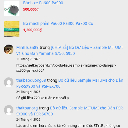
Under Pressure
(8.164)
A Long December
(8.155)
Ta Sẽ Trở Lại
(8.155)
Ông Hoàng Bảy
(8.133)
Avenged Sevenfold - Buried Alive
(8.109)
Sản phẩm dành cho bạn
BEND 4 CHIỀU MTP-5F MEGABEND
1,600,000
₫
Bánh xe Pa600 Pa900
500,000
₫
Bộ mạch phím Pa600 Pa300 Pa700 Cũ
1,200,000
₫