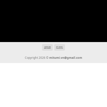
Địa chỉ: 666/5A Đường Ba Tháng Hai, P.14, Q.10, TP HCM
Hotline: 0936 22 90 22
mitumi.vn@gmail.com
THÔNG TIN
Giới Thiệu
Tin Tức
Thanh Toán
Vận Chuyển
Chính Sách Bảo Hành
Liên Hệ
KẾT NỐI CHÚNG TÔI