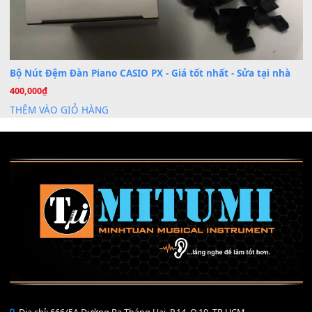
Mỡ tra phím đàn Piano Organ
40,000
₫
THÊM VÀO GIỎ HÀNG