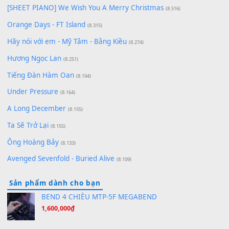
Chờ một tiếng yêu
(8.991)
Lãng Quên Chiều Thu | Anh không muốn ra đi | Qí shí bù xiǎ
zǒu - 其实不想走
(8.929)
[SHEET] Ánh Trăng Nói Hộ Lòng Tôi - Mạnh Lệ Quân | Intro +
Pinyin
(8.651)
Bóng mây qua thềm
(8.577)
[SHEET PIANO] We Wish You A Merry Christmas
(8.516)
Orange Days - FT Island
(8.315)
Hãy nói với em - Mỹ Tâm - Bằng Kiều
(8.274)
Hương Ngọc Lan
(8.251)
Tiếng Đàn Hàm Oan
(8.194)