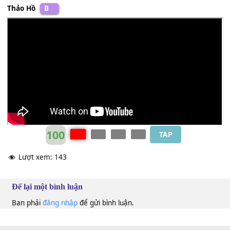
Nhìn sông chảy chưa
[C#m]
tận
Hạt nước chứa mưa
[D#m]
nguồn
Nhìn núi cao chưa
[E]
tột
Nắng,
[F#]
rừng, mây, chiều
[B]
buông
Thảo Hồ
B
100
TAP