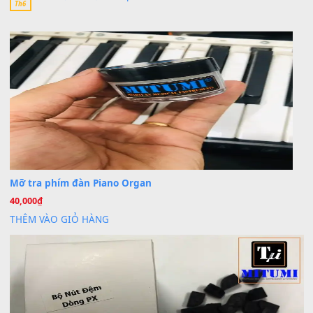
Khách
trong
Lỡ làng duyên em
30 Tháng 9, 2025
Cho xin sheet nhạc organ được không ạ
BÀI MỚI VIẾT
Dịch vụ cho thuê âm thanh tiệc gia đình, ban nhạc, ca s
20
Th7
Cài đặt dữ liệu cho đàn PSR-SX900 PSR-SX920 tại MIT
20
Th7
Dịch Vụ Cài Đặt Sample Đàn Organ Yamaha Tận Nhà 
07
Th7
Nâng Tầm Âm Thanh Cho Cây Đàn Của Bạn
Khóa Học Hướng Dẫn Sử Dụng Đàn Organ/Keyboard
26
Th6
Chuyên Sâu TPHCM | MITUMI
Cài đặt dữ liệu sample cho đàn Yamaha PSR-S750 S95
26
Th6