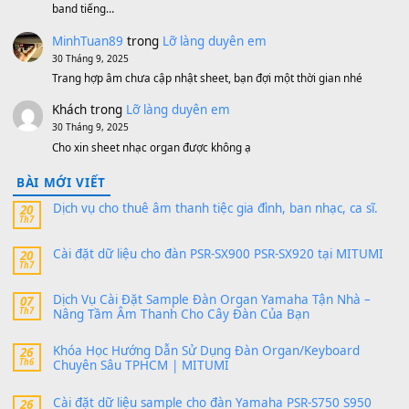
MinhTuan89
trong
[CHIA SẺ] Bộ Dữ Liệu – Sample MI
V1 Cho Đàn Yamaha S750, S950
11 Tháng 7, 2026
https://vietkeyboard.vn/bo-du-lieu-sample-mitumi-cho-dan-psr
sx900-psr-sx700/
thaibaoduong68
trong
Bộ dữ liệu Sample MITUMI cho
PSR-SX900 và PSR-SX700
24 Tháng 4, 2026
Có giữ liệu 720 ko tuân e xin với ạ
thaitoanorg
trong
Bộ dữ liệu Sample MITUMI cho Đàn
SX900 và PSR-SX700
24 Tháng 4, 2026
bác ơi cho em hỏi chút , e tải về nhưng chỉ mở dc STYLE , khôn
band tiếng…
MinhTuan89
trong
Lỡ làng duyên em
30 Tháng 9, 2025
Trang hợp âm chưa cập nhật sheet, bạn đợi một thời gian nhé