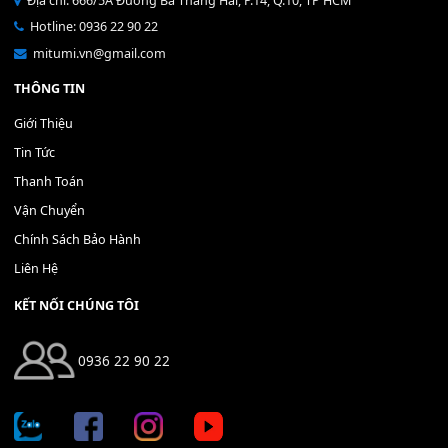
Bộ Nút Đệm Đàn Piano CASIO PX - Giá tốt nhất - Sửa tại n
400,000
₫
THÊM VÀO GIỎ HÀNG