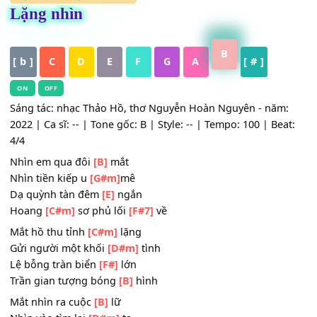
HỢP ÂM
,
Nhạc Trữ Tình
Lặng nhìn
B
[ b ]
C
D
E
F
G
A
[ # ]
ON
OFF
Sáng tác: nhạc Thảo Hồ, thơ Nguyễn Hoàn Nguyên - năm
2022 | Ca sĩ: -- | Tone gốc: B | Style: -- | Tempo: 100 | Be
4/4
Nhìn em qua đôi
[B]
mắt
Nhìn tiền kiếp u
[G#m]
mê
Dạ quỳnh tàn đêm
[E]
ngắn
Hoang
[C#m]
sơ phủ lối
[F#7]
về
Mắt hồ thu tỉnh
[C#m]
lặng
Gửi người một khối
[D#m]
tình