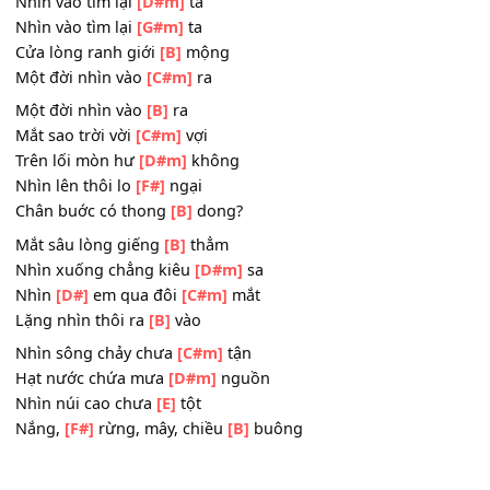
Lệ bỗng tràn biển
[F#]
lớn
Trần gian tượng bóng
[B]
hình
Mắt nhìn ra cuộc
[B]
lữ
Nhìn vào tìm lại
[D#m]
ta
Nhìn vào tìm lại
[G#m]
ta
Cửa lòng ranh giới
[B]
mộng
Một đời nhìn vào
[C#m]
ra
Một đời nhìn vào
[B]
ra
Mắt sao trời vời
[C#m]
vợi
Trên lối mòn hư
[D#m]
không
Nhìn lên thôi lo
[F#]
ngại
Chân buớc có thong
[B]
dong?
Mắt sâu lòng giếng
[B]
thẳm
Nhìn xuống chẳng kiêu
[D#m]
sa
Nhìn
[D#]
em qua đôi
[C#m]
mắt
Lặng nhìn thôi ra
[B]
vào