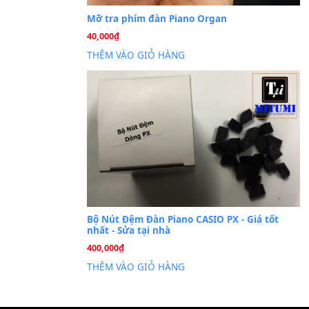
Cài đặt dữ liệu sampl
26
Th6
PSR-S750 S950
Mỡ tra phím đàn Piano Org
40,000
₫
THÊM VÀO GIỎ HÀNG