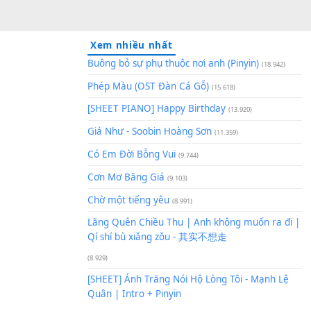
Xem nhiều nhất
Buông bỏ sự phụ thuộc nơi an
Phép Màu (OST Đàn Cá Gỗ)
(1
[SHEET PIANO] Happy Birthd
Giá Như - Soobin Hoàng Sơn
(
Có Em Đời Bỗng Vui
(9.744)
Cơn Mơ Băng Giá
(9.103)
Chờ một tiếng yêu
(8.991)
Lãng Quên Chiều Thu | Anh k
Qí shí bù xiǎng zǒu - 其实不