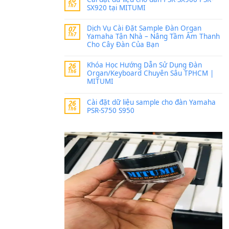
Trang hợp âm chưa cập nh
thời gian nhé
Khách
trong
Lỡ làng 
30 Tháng 9, 2025
Cho xin sheet nhạc organ
BÀI MỚI VIẾT
Dịch vụ cho thuê âm th
20
Th7
ban nhạc, ca sĩ.
Cài đặt dữ liệu cho đà
20
Th7
SX920 tại MITUMI
Dịch Vụ Cài Đặt Samp
07
Th7
Yamaha Tận Nhà – N
Cho Cây Đàn Của Bạn
Khóa Học Hướng Dẫn 
26
Th6
Organ/Keyboard Chuy
MITUMI