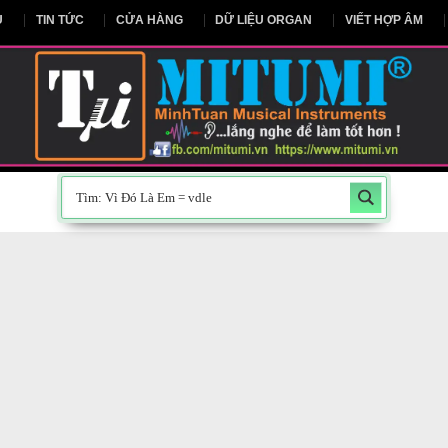
NG CHỦ
TIN TỨC
CỬA HÀNG
DỮ LIỆU ORGAN
V