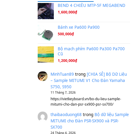
Ta Sẽ Trở Lại
(8.155)
Ông Hoàng Bảy
(8.133)
Avenged Sevenfold - Buried A
Sản phẩm dành cho bạn
BEND 4 CHIỀU M
1,600,000
₫
Bánh xe Pa600 Pa
500,000
₫
Bộ mạch phím Pa6
Cũ
1,200,000
₫
MinhTuan89
trong
[CH
– Sample MITUMI V1 