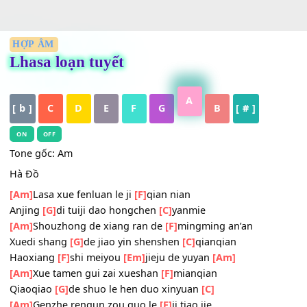
HỢP ÂM
Lhasa loạn tuyết
A
[ b ]
C
D
E
F
G
B
[ # ]
ON
OFF
Tone gốc: Am
Hà Đồ
[Am]
Lasa xue fenluan le ji
[F]
qian nian
Anjing
[G]
di tuiji dao hongchen
[C]
yanmie
[Am]
Shouzhong de xiang ran de
[F]
mingming an’an
Xuedi shang
[G]
de jiao yin shenshen
[C]
qianqian