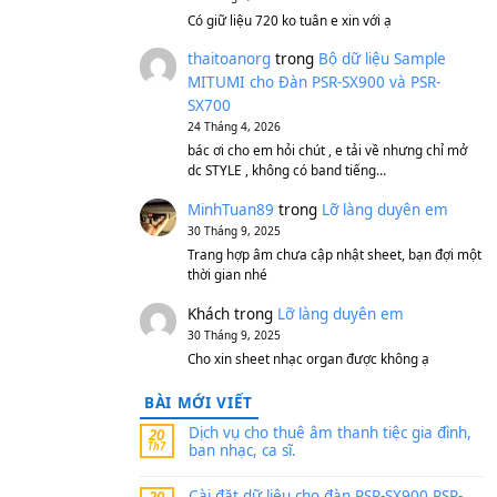
S750, S950
11 Tháng 7, 2026
https://vietkeyboard.vn/b
mitumi-cho-dan-psr-sx900
thaibaoduong68
tron
MITUMI cho Đàn PSR-S
SX700
24 Tháng 4, 2026
Có giữ liệu 720 ko tuân e x
thaitoanorg
trong
Bộ 
MITUMI cho Đàn PSR-S
SX700
24 Tháng 4, 2026
bác ơi cho em hỏi chút , e
dc STYLE , không có band
MinhTuan89
trong
Lỡ 
30 Tháng 9, 2025