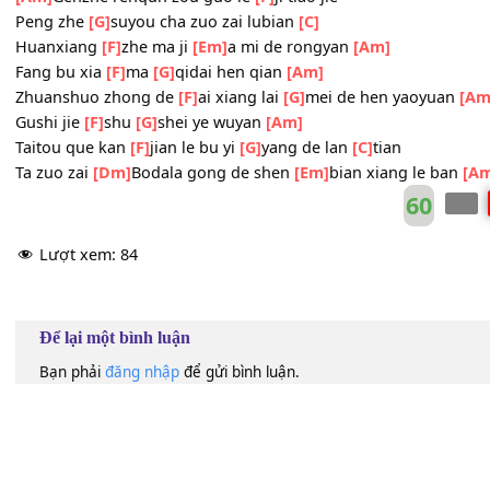
Haoxiang
[F]
shi meiyou
[Em]
jieju de yuyan
[Am]
[Am]
Xue tamen gui zai xueshan
[F]
mianqian
Qiaoqiao
[G]
de shuo le hen duo xinyuan
[C]
[Am]
Genzhe renqun zou guo le
[F]
ji tiao jie
Peng zhe
[G]
suyou cha zuo zai lubian
[C]
Huanxiang
[F]
zhe ma ji
[Em]
a mi de rongyan
[Am]
Fang bu xia
[F]
ma
[G]
qidai hen qian
[Am]
Zhuanshuo zhong de
[F]
ai xiang lai
[G]
mei de hen yaoy
Gushi jie
[F]
shu
[G]
shei ye wuyan
[Am]
Taitou que kan
[F]
jian le bu yi
[G]
yang de lan
[C]
tian
Ta zuo zai
[Dm]
Bodala gong de shen
[Em]
bian xiang le 
60
Lượt xem:
84
Để lại một bình luận