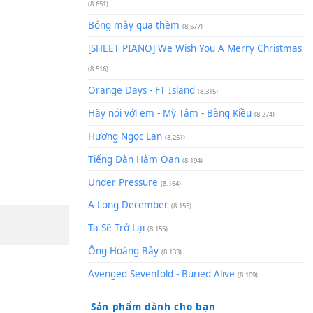
(8.929)
[SHEET] Ánh Trăng Nói Hộ Lò
Quân | Intro + Pinyin
(8.651)
Bóng mây qua thềm
(8.577)
[SHEET PIANO] We Wish You 
(8.516)
Orange Days - FT Island
(8.315)
Hãy nói với em - Mỹ Tâm - Bằ
Hương Ngọc Lan
(8.251)
Tiếng Đàn Hàm Oan
(8.194)
Under Pressure
(8.164)
A Long December
(8.155)