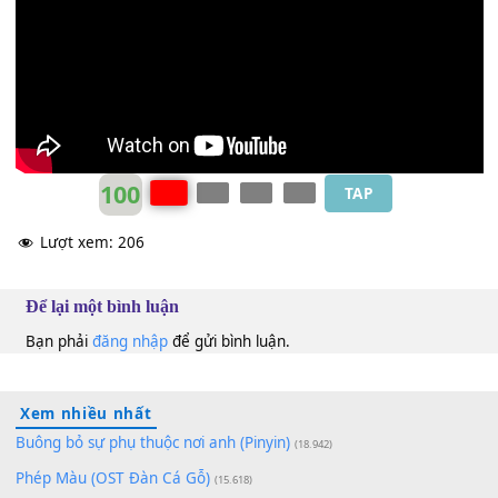
repeat
And live while we're young
[D]
And
[G]
live
[Bm]
while
[A]
we're young
One Direction
D
100
TAP