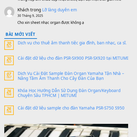
MinhTuan89
trong
[CHIA SẺ] Bộ Dữ Liệu – Sample MI
V1 Cho Đàn Yamaha S750, S950
11 Tháng 7, 2026
https://vietkeyboard.vn/bo-du-lieu-sample-mitumi-cho-dan-psr
sx900-psr-sx700/
thaibaoduong68
trong
Bộ dữ liệu Sample MITUMI cho
PSR-SX900 và PSR-SX700
24 Tháng 4, 2026
Có giữ liệu 720 ko tuân e xin với ạ
thaitoanorg
trong
Bộ dữ liệu Sample MITUMI cho Đàn
SX900 và PSR-SX700
24 Tháng 4, 2026
bác ơi cho em hỏi chút , e tải về nhưng chỉ mở dc STYLE , khôn
band tiếng…
MinhTuan89
trong
Lỡ làng duyên em
30 Tháng 9, 2025
Trang hợp âm chưa cập nhật sheet, bạn đợi một thời gian nhé