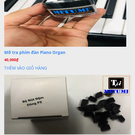
Khách
trong
Lỡ làng duyên em
30 Tháng 9, 2025
Cho xin sheet nhạc organ được không ạ
BÀI MỚI VIẾT
Dịch vụ cho thuê âm thanh tiệc gia đình, ban nhạc, ca s
20
Th7
Cài đặt dữ liệu cho đàn PSR-SX900 PSR-SX920 tại MIT
20
Th7
Dịch Vụ Cài Đặt Sample Đàn Organ Yamaha Tận Nhà 
07
Th7
Nâng Tầm Âm Thanh Cho Cây Đàn Của Bạn
Khóa Học Hướng Dẫn Sử Dụng Đàn Organ/Keyboard
26
Th6
Chuyên Sâu TPHCM | MITUMI
Cài đặt dữ liệu sample cho đàn Yamaha PSR-S750 S95
26
Th6