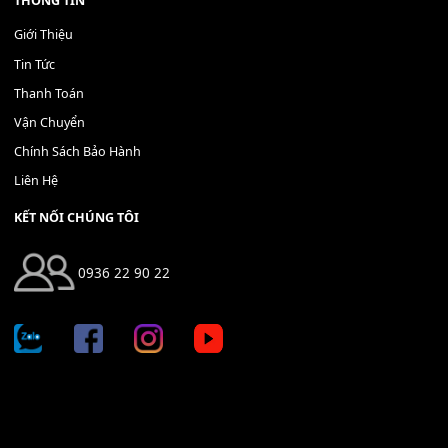
Bộ Nút Đệm Đàn Piano CASIO PX - Giá tốt nhất - Sửa tại n
400,000
₫
THÊM VÀO GIỎ HÀNG