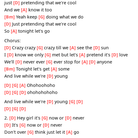
[D]
A
[G]
celebra-
[D]
tion
[D]
The music
[G]
up the
[D]
windows
[A]
down
[Bm]
We're just
[G]
doing what we do
just
[D]
pretending that we're cool
And we
[A]
know it too
[Bm]
Yeah keep
[G]
doing what we do
[D]
Just pretending that we're cool
So
[A]
tonight let's go
Chorus:
[D]
Crazy crazy
[G]
crazy till we
[A]
see the
[D]
sun
I
[D]
know we only
[G]
met but let's
[A]
pretend it's
[D]
lo
We'll
[D]
never ever
[G]
ever stop for
[A]
[D]
anyone
[Bm]
Tonight let's get
[A]
some
And live while we're
[D]
young
[D]
[G]
[A]
Ohohoohoho
[D]
[G]
[D]
ohohohohoho