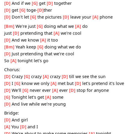
And live while we're
[D]
young
[G]
[D]
[D]
[G]
[D]
2.
[D]
Hey girl it's
[G]
now or
[D]
never
[D]
It's
[G]
now or
[D]
never
Don't over
[G]
think just let it
[A]
go
[D]
And if we
[G]
get
[D]
together
[D]
get
[G]
toge-
[D]
ther
[D]
Don't let
[G]
the pictures
[D]
leave your
[A]
phone
[Bm]
We're just
[G]
doing what we
[A]
do
just
[D]
pretending that
[A]
we're cool
[D]
And we know
[A]
it too
[Bm]
Yeah keep
[G]
doing what we do
[D]
Just pretending that we're cool
So
[A]
tonight let's go
Chorus:
[D]
Crazy
[G]
crazy
[A]
crazy
[D]
till we see the sun