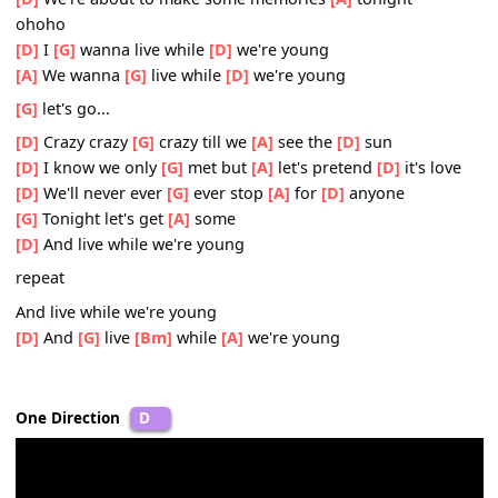
[D]
I
[G]
know we only
[A]
met but
[D]
let's pretend it's lo
[D]
We'll
[G]
never ever
[A]
ever
[D]
stop for anyone
[G]
Tonight let's get
[A]
some
[D]
And live while we're young
Bridge:
[D]
And girl
[A]
You
[D]
and I
[D]
We're about to make some memories
[A]
tonight
ohoho
[D]
I
[G]
wanna live while
[D]
we're young
[A]
We wanna
[G]
live while
[D]
we're young
[G]
let's go...
[D]
Crazy crazy
[G]
crazy till we
[A]
see the
[D]
sun
[D]
I know we only
[G]
met but
[A]
let's pretend
[D]
it's lo
[D]
We'll never ever
[G]
ever stop
[A]
for
[D]
anyone
[G]
Tonight let's get
[A]
some
[D]
And live while we're young