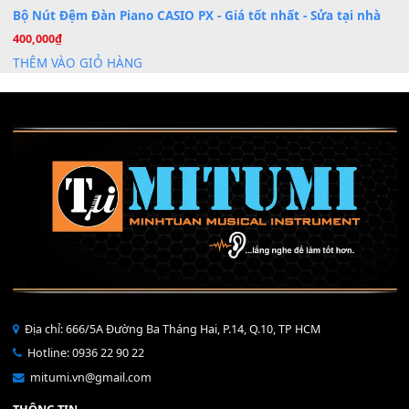
Mỡ tra phím đàn Piano Organ
40,000
₫
THÊM VÀO GIỎ HÀNG