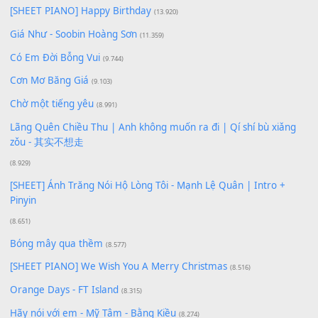
Lượt xem:
206
Để lại một bình luận
Bạn phải
đăng nhập
để gửi bình luận.
Xem nhiều nhất
Buông bỏ sự phụ thuộc nơi anh (Pinyin)
(18.942)
Phép Màu (OST Đàn Cá Gỗ)
(15.618)
[SHEET PIANO] Happy Birthday
(13.920)
Giá Như - Soobin Hoàng Sơn
(11.359)
Có Em Đời Bỗng Vui
(9.744)
Cơn Mơ Băng Giá
(9.103)