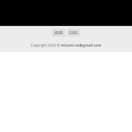
Địa chỉ: 666/5A Đường Ba Tháng Hai, P.14, Q.10, TP HCM
Hotline: 0936 22 90 22
mitumi.vn@gmail.com
THÔNG TIN
Giới Thiệu
Tin Tức
Thanh Toán
Vận Chuyển
Chính Sách Bảo Hành
Liên Hệ
KẾT NỐI CHÚNG TÔI