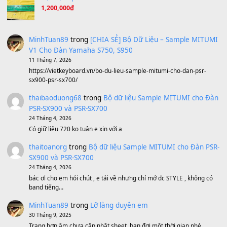
Under Pressure
(8.164)
A Long December
(8.155)
Ta Sẽ Trở Lại
(8.155)
Ông Hoàng Bảy
(8.133)
Avenged Sevenfold - Buried Alive
(8.109)
Sản phẩm dành cho bạn
BEND 4 CHIỀU MTP-5F MEGABEND
1,600,000
₫
Bánh xe Pa600 Pa900
500,000
₫
Bộ mạch phím Pa600 Pa300 Pa700 Cũ
1,200,000
₫