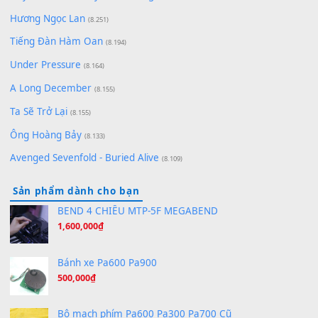
Chờ một tiếng yêu
(8.991)
Lãng Quên Chiều Thu | Anh không muốn ra đi | Qí shí bù xiǎ
zǒu - 其实不想走
(8.929)
[SHEET] Ánh Trăng Nói Hộ Lòng Tôi - Mạnh Lệ Quân | Intro +
Pinyin
(8.651)
Bóng mây qua thềm
(8.577)
[SHEET PIANO] We Wish You A Merry Christmas
(8.516)
Orange Days - FT Island
(8.315)
Hãy nói với em - Mỹ Tâm - Bằng Kiều
(8.274)
Hương Ngọc Lan
(8.251)
Tiếng Đàn Hàm Oan
(8.194)