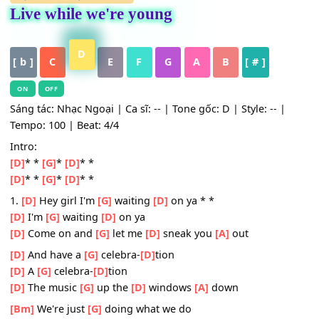
HỢP ÂM
,
Nhạc Quốc Tế
Live while we're young
D
[ b ]
C
E
F
G
A
B
[ # ]
ON
OFF
Sáng tác: Nhạc Ngoại | Ca sĩ: -- | Tone gốc: D | Style: -- |
Tempo: 100 | Beat: 4/4
Intro:
[D]
* *
[G]
*
[D]
* *
[D]
* *
[G]
*
[D]
* *
1.
[D]
Hey girl I'm
[G]
waiting
[D]
on ya * *
[D]
I'm
[G]
waiting
[D]
on ya
[D]
Come on and
[G]
let me
[D]
sneak you
[A]
out
[D]
And have a
[G]
celebra-
[D]
tion