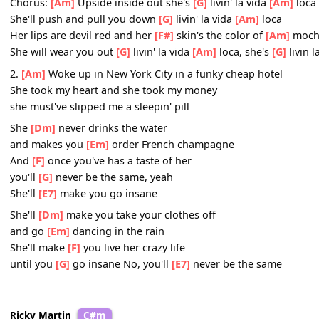
and go
[Em]
dancing in the rain
She'll
[F]
make you live her crazy life
but she'll
[G]
take away your pain like a
[E7]
bullet to you
Chorus:
[Am]
Upside inside out she's
[G]
livin' la vida
[Am
She'll push and pull you down
[G]
livin' la vida
[Am]
loca
Her lips are devil red and her
[F#]
skin's the color of
[Am
She will wear you out
[G]
livin' la vida
[Am]
loca, she's
[G]
2.
[Am]
Woke up in New York City in a funky cheap hotel
She took my heart and she took my money
she must've slipped me a sleepin' pill
She
[Dm]
never drinks the water
and makes you
[Em]
order French champagne
And
[F]
once you've has a taste of her
you'll
[G]
never be the same, yeah
She'll
[E7]
make you go insane
She'll
[Dm]
make you take your clothes off