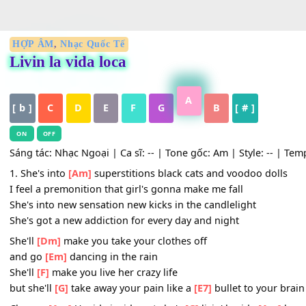
HỢP ÂM
,
Nhạc Quốc Tế
Livin la vida loca
A
[ b ]
C
D
E
F
G
B
[ # ]
ON
OFF
Sáng tác: Nhạc Ngoại | Ca sĩ: -- | Tone gốc: Am | Style: -
1. She's into
[Am]
superstitions black cats and voodoo do
I feel a premonition that girl's gonna make me fall
She's into new sensation new kicks in the candlelight
She's got a new addiction for every day and night
She'll
[Dm]
make you take your clothes off