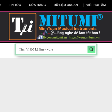
NG CHỦ
TIN TỨC
CỬA HÀNG
DỮ LIỆU ORGAN
V