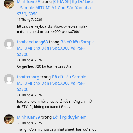
Avenged Sevenfold - Buried Alive
(8.109)
Sản phẩm dành cho bạn
BEND 4 CHIỀU MTP-5F MEGABEND
1,600,000
₫
Bánh xe Pa600 Pa900
500,000
₫
Bộ mạch phím Pa600 Pa300 Pa700
Cũ
1,200,000
₫
MinhTuan89
trong
[CHIA SẺ] Bộ Dữ Liệu
– Sample MITUMI V1 Cho Đàn Yamaha
S750, S950
11 Tháng 7, 2026
https://vietkeyboard.vn/bo-du-lieu-sample-