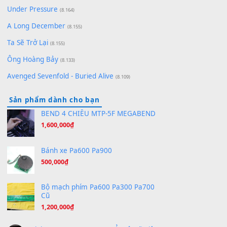
Quân | Intro + Pinyin
(8.651)
Bóng mây qua thềm
(8.577)
[SHEET PIANO] We Wish You A Merry Christmas
(8.516)
Orange Days - FT Island
(8.315)
Hãy nói với em - Mỹ Tâm - Bằng Kiều
(8.274)
Hương Ngọc Lan
(8.251)
Tiếng Đàn Hàm Oan
(8.194)
Under Pressure
(8.164)
A Long December
(8.155)
Ta Sẽ Trở Lại
(8.155)
Ông Hoàng Bảy
(8.133)