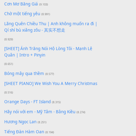
Xem nhiều nhất
Buông bỏ sự phụ thuộc nơi anh (Pinyin)
(18.942)
Phép Màu (OST Đàn Cá Gỗ)
(15.618)
[SHEET PIANO] Happy Birthday
(13.920)
Giá Như - Soobin Hoàng Sơn
(11.359)
Có Em Đời Bỗng Vui
(9.744)
Cơn Mơ Băng Giá
(9.103)
Chờ một tiếng yêu
(8.991)
Lãng Quên Chiều Thu | Anh không muốn ra đi |
Qí shí bù xiǎng zǒu - 其实不想走
(8.929)
[SHEET] Ánh Trăng Nói Hộ Lòng Tôi - Mạnh Lệ