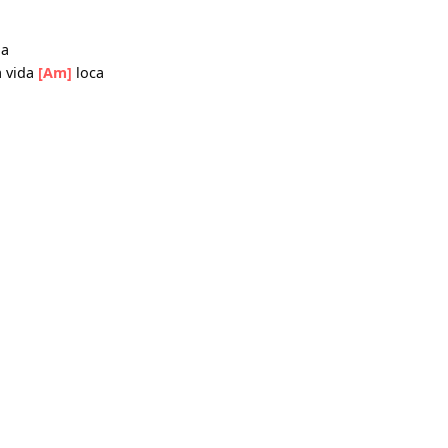
r brain
]
loca
]
mocha
livin la vida
[Am]
loca