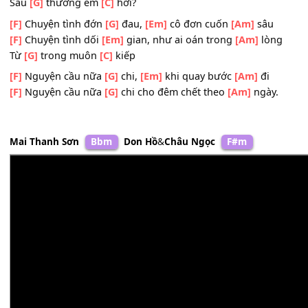
[F]
Chuyện tình đôi
[G]
ta nay sao cách
[C]
xa.
[F]
Nguyện cầu nữa
[G]
chi,
[Em]
khi quay bước
[Am]
đi
[F]
Nguyện cầu nữa
[Em]
chi cho phai úa môi
[Am]
mềm
Sầu
[G]
thương em
[C]
hỡi?
[F]
Chuyện tình đớn
[G]
đau,
[Em]
cô đơn cuốn
[Am]
sâu
[F]
Chuyện tình dối
[Em]
gian, như ai oán trong
[Am]
lòn
Từ
[G]
trong muôn
[C]
kiếp
[F]
Nguyện cầu nữa
[G]
chi,
[Em]
khi quay bước
[Am]
đi
[F]
Nguyện cầu nữa
[G]
chi cho đêm chết theo
[Am]
ngày
Mai Thanh Sơn
Bbm
Don Hồ
&
Châu Ngọc
F#m