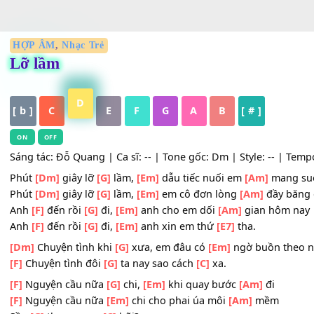
HỢP ÂM
,
Nhạc Trẻ
Lỡ lầm
D
[ b ]
C
E
F
G
A
B
[ # ]
ON
OFF
Sáng tác: Đỗ Quang | Ca sĩ: -- | Tone gốc: Dm | Style: -- 
Phút
[Dm]
giây lỡ
[G]
lầm,
[Em]
dẫu tiếc nuối em
[Am]
ma
Phút
[Dm]
giây lỡ
[G]
lầm,
[Em]
em cô đơn lòng
[Am]
đầy
Anh
[F]
đến rồi
[G]
đi,
[Em]
anh cho em dối
[Am]
gian hô
Anh
[F]
đến rồi
[G]
đi,
[Em]
anh xin em thứ
[E7]
tha.
[Dm]
Chuyện tình khi
[G]
xưa, em đâu có
[Em]
ngờ buồn