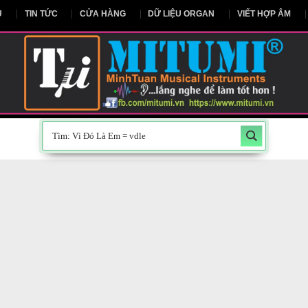
NG CHỦ
TIN TỨC
CỬA HÀNG
DỮ LIỆU ORGAN
V