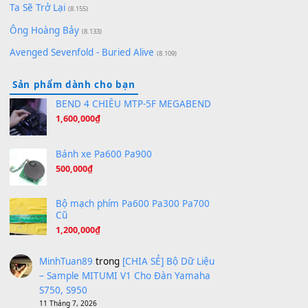
(8.651)
Bóng mây qua thềm
(8.577)
[SHEET PIANO] We Wish You A Merry Christmas
(8.516)
Orange Days - FT Island
(8.315)
Hãy nói với em - Mỹ Tâm - Bằng Kiều
(8.274)
Hương Ngọc Lan
(8.251)
Tiếng Đàn Hàm Oan
(8.194)
Under Pressure
(8.164)
A Long December
(8.155)
Ta Sẽ Trở Lại
(8.155)
Ông Hoàng Bảy
(8.133)
Avenged Sevenfold - Buried Alive
(8.109)