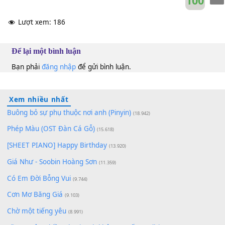
Minh Tuyết
&
Johnny Dũng
Lam Trường
&
Mỹ Linh
Gm
10
Lượt xem:
186
Để lại một bình luận
Bạn phải
đăng nhập
để gửi bình luận.