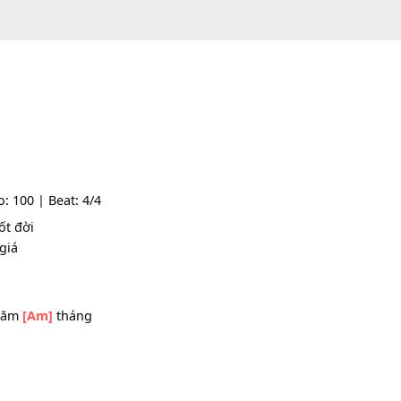
| Tempo: 100 | Beat: 4/4
ng suốt đời
 băng giá
m nay
 theo năm
[Am]
tháng