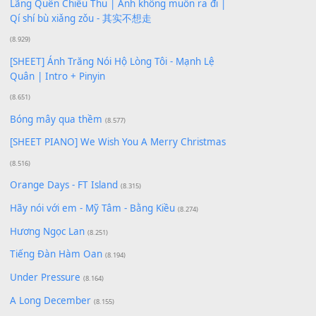
Xem nhiều nhất
Buông bỏ sự phụ thuộc nơi anh (Pinyin)
(18.942)
Phép Màu (OST Đàn Cá Gỗ)
(15.618)
[SHEET PIANO] Happy Birthday
(13.920)
Giá Như - Soobin Hoàng Sơn
(11.359)
Có Em Đời Bỗng Vui
(9.744)
Cơn Mơ Băng Giá
(9.103)
Chờ một tiếng yêu
(8.991)
Lãng Quên Chiều Thu | Anh không muốn ra đi |
Qí shí bù xiǎng zǒu - 其实不想走
(8.929)
[SHEET] Ánh Trăng Nói Hộ Lòng Tôi - Mạnh Lệ
Quân | Intro + Pinyin