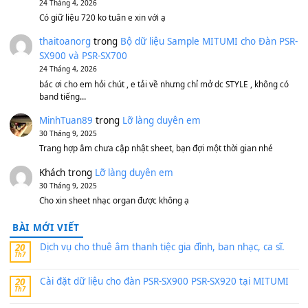
1,600,000
₫
Bánh xe Pa600 Pa900
500,000
₫
Bộ mạch phím Pa600 Pa300 Pa700 Cũ
1,200,000
₫
MinhTuan89
trong
[CHIA SẺ] Bộ Dữ Liệu – Sample MI
V1 Cho Đàn Yamaha S750, S950
11 Tháng 7, 2026
https://vietkeyboard.vn/bo-du-lieu-sample-mitumi-cho-dan-psr
sx900-psr-sx700/
thaibaoduong68
trong
Bộ dữ liệu Sample MITUMI cho
PSR-SX900 và PSR-SX700
24 Tháng 4, 2026
Có giữ liệu 720 ko tuân e xin với ạ