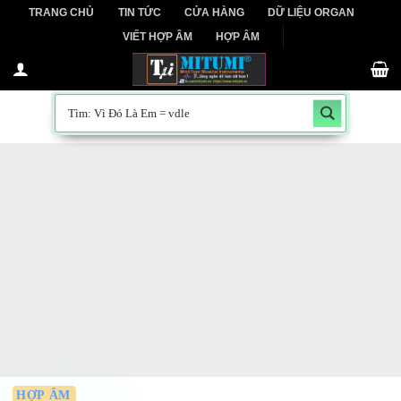
Skip
TRANG CHỦ
TIN TỨC
CỬA HÀNG
DỮ LIỆU ORGAN
to
VIẾT HỢP ÂM
HỢP ÂM
content