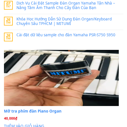
thaitoanorg
trong
Bộ dữ liệu Sample MITUMI cho Đàn
SX900 và PSR-SX700
24 Tháng 4, 2026
bác ơi cho em hỏi chút , e tải về nhưng chỉ mở dc STYLE , khôn
band tiếng…
MinhTuan89
trong
Lỡ làng duyên em
30 Tháng 9, 2025
Trang hợp âm chưa cập nhật sheet, bạn đợi một thời gian nhé
Khách
trong
Lỡ làng duyên em
30 Tháng 9, 2025
Cho xin sheet nhạc organ được không ạ
BÀI MỚI VIẾT
Dịch vụ cho thuê âm thanh tiệc gia đình, ban nhạc, ca s
20
Th7
Cài đặt dữ liệu cho đàn PSR-SX900 PSR-SX920 tại MIT
20
Th7