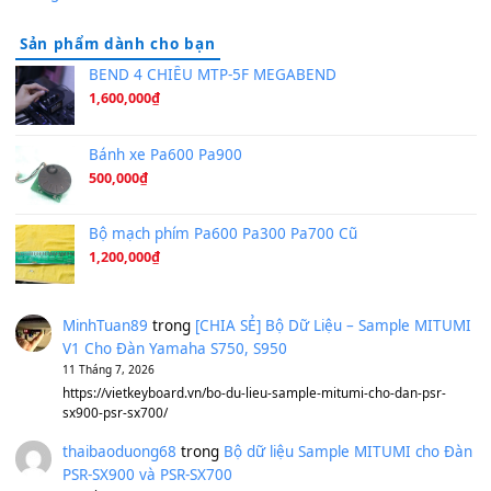
[SHEET PIANO] We Wish You A Merry Christmas
(8.516)
Orange Days - FT Island
(8.315)
Hãy nói với em - Mỹ Tâm - Bằng Kiều
(8.274)
Hương Ngọc Lan
(8.251)
Tiếng Đàn Hàm Oan
(8.194)
Under Pressure
(8.164)
A Long December
(8.155)
Ta Sẽ Trở Lại
(8.155)
Ông Hoàng Bảy
(8.133)
Avenged Sevenfold - Buried Alive
(8.109)
Sản phẩm dành cho bạn
BEND 4 CHIỀU MTP-5F MEGABEND