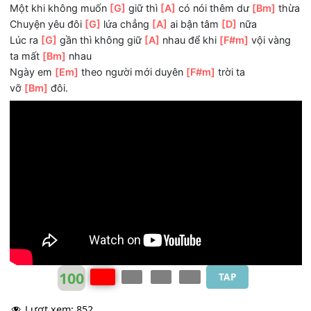
ĐK:
Tình yêu ai biết
[G]
trước bền lâu
[A]
mấy ai gìn giữ
[Bm]
Để rồi khi bên
[G]
ai người lại đổ
[A]
lỗi do cả
[D]
hai
Giờ ai
[G]
sai và ai
[A]
đúng thì người
[F#m]
cũng có ai
đi
[Bm]
cùng
Vậy
[Em]
thôi anh đi nơi
[F#m]
này cũng chẳng vui
[Bm]
g
Một khi không muốn
[G]
giữ thì
[A]
có nói thêm dư
[Bm]
Chuyện yêu đôi
[G]
lứa chẳng
[A]
ai bận tâm
[D]
nữa
Lúc ra
[G]
gần thì không giữ
[A]
nhau để khi
[F#m]
vội v
ta mất
[Bm]
nhau
Ngày em
[Em]
theo người mới duyên
[F#m]
trời ta
vỡ
[Bm]
đôi.