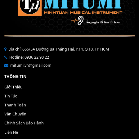
40,000
₫
THÊM VÀO GIỎ HÀNG
Bộ Nút Đệm Đàn Piano CASIO PX - Giá tốt nhất - Sửa tại n
400,000
₫
THÊM VÀO GIỎ HÀNG