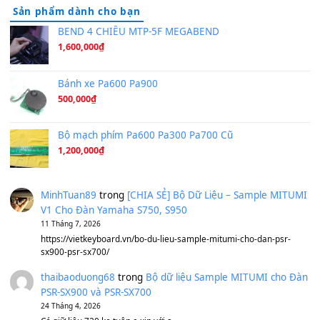
Tiếng Đàn Hàm Oan
(8.194)
Under Pressure
(8.164)
A Long December
(8.155)
Ta Sẽ Trở Lại
(8.155)
Ông Hoàng Bảy
(8.133)
Avenged Sevenfold - Buried Alive
(8.109)
Sản phẩm dành cho bạn
BEND 4 CHIỀU MTP-5F MEGABEND
1,600,000
₫
Bánh xe Pa600 Pa900
500,000
₫