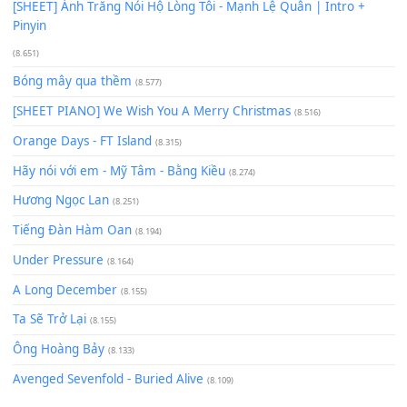
Có Em Đời Bỗng Vui
(9.744)
Cơn Mơ Băng Giá
(9.103)
Chờ một tiếng yêu
(8.991)
Lãng Quên Chiều Thu | Anh không muốn ra đi | Qí shí bù xiǎ
zǒu - 其实不想走
(8.929)
[SHEET] Ánh Trăng Nói Hộ Lòng Tôi - Mạnh Lệ Quân | Intro +
Pinyin
(8.651)
Bóng mây qua thềm
(8.577)
[SHEET PIANO] We Wish You A Merry Christmas
(8.516)
Orange Days - FT Island
(8.315)
Hãy nói với em - Mỹ Tâm - Bằng Kiều
(8.274)
Hương Ngọc Lan
(8.251)