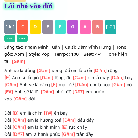
HỢP ÂM
Lối nhỏ vào đời
[ b ]
C
D
E
F
G
A
B
[ # ]
ON
OFF
Sáng tác: Phạm Minh Tuấn | Ca sĩ: Đàm Vĩnh Hưng | Ton
gốc: Abm | Style: Pop | Tempo: 100 | Beat: 4/4 | Tone hi
tại:
[G#m]
Anh sẽ là dòng
[G#m]
sông, để em là biển
[D#m]
rộng
[E]
Anh sẽ là gió
[D#m]
lộng, để
[C#m]
em là mây
[D#m]
[C#m]
Anh sẽ là nắng
[E]
mai, để
[D#m]
em là hoa
[G#m
[F#]
Anh sẽ là lối
[D#m]
nhỏ, để
[D#7]
em bước
vào
[G#m]
đời