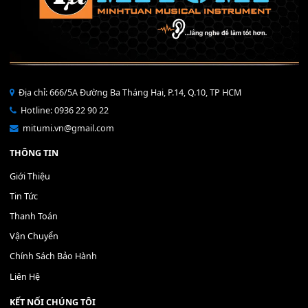
Bộ Nút Đệm Đàn Piano CASIO PX - Giá tốt nhất - Sửa tại n
400,000
₫
THÊM VÀO GIỎ HÀNG