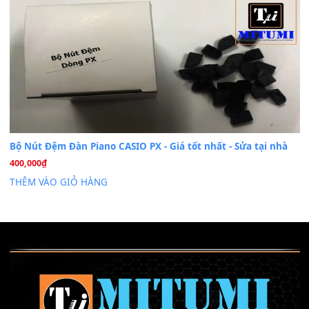
Cài đặt dữ liệu sample cho đàn Yamaha PSR-S750 S95
26
Th6
Mỡ tra phím đàn Piano Organ
40,000
₫
THÊM VÀO GIỎ HÀNG