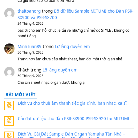
Bộ mạch phím Pa600 Pa300 Pa700 Cũ
1,200,000
₫
MinhTuan89
trong
[CHIA SẺ] Bộ Dữ Liệu – Sample MI
V1 Cho Đàn Yamaha S750, S950
11 Tháng 7, 2026
https://vietkeyboard.vn/bo-du-lieu-sample-mitumi-cho-dan-psr
sx900-psr-sx700/
thaibaoduong68
trong
Bộ dữ liệu Sample MITUMI cho
PSR-SX900 và PSR-SX700
24 Tháng 4, 2026
Có giữ liệu 720 ko tuân e xin với ạ
thaitoanorg
trong
Bộ dữ liệu Sample MITUMI cho Đàn
SX900 và PSR-SX700
24 Tháng 4, 2026
bác ơi cho em hỏi chút , e tải về nhưng chỉ mở dc STYLE , khôn
band tiếng…