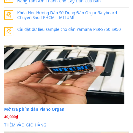
MinhTuan89
trong
Lỡ làng duyên em
30 Tháng 9, 2025
Trang hợp âm chưa cập nhật sheet, bạn đợi một thời gian nhé
Khách
trong
Lỡ làng duyên em
30 Tháng 9, 2025
Cho xin sheet nhạc organ được không ạ
BÀI MỚI VIẾT
Dịch vụ cho thuê âm thanh tiệc gia đình, ban nhạc, ca s
20
Th7
Cài đặt dữ liệu cho đàn PSR-SX900 PSR-SX920 tại MIT
20
Th7
Dịch Vụ Cài Đặt Sample Đàn Organ Yamaha Tận Nhà 
07
Th7
Nâng Tầm Âm Thanh Cho Cây Đàn Của Bạn
Khóa Học Hướng Dẫn Sử Dụng Đàn Organ/Keyboard
26
Th6
Chuyên Sâu TPHCM | MITUMI