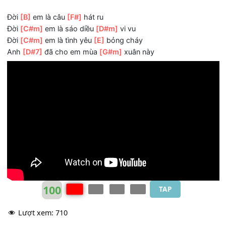
Đời
[B]
em là chim
[F#]
én bay
Đời
[C#m]
em là hương toả
[D#m]
đâu đây
Đời
[C#m]
em là bình minh
[E]
rực cháy
Đời
[D#7]
em là hạnh phúc
[G#m]
tràn đầy
Đời
[B]
em là câu
[F#]
hát ru
Đời
[C#m]
em là sáo diều
[D#m]
vi vu
Đời
[C#m]
em là tình yêu
[E]
bỏng cháy
Anh
[D#7]
đã cho em mùa
[G#m]
xuân này