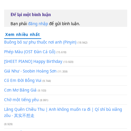
100
TAP
Lượt xem:
710
Để lại một bình luận
Bạn phải
đăng nhập
để gửi bình luận.
Xem nhiều nhất
Buông bỏ sự phụ thuộc nơi anh (Pinyin)
(18.942)
Phép Màu (OST Đàn Cá Gỗ)
(15.618)
[SHEET PIANO] Happy Birthday
(13.920)
Giá Như - Soobin Hoàng Sơn
(11.359)