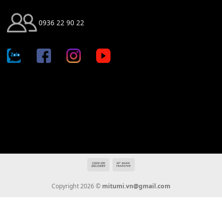
Địa chỉ: 666/5A Đường Ba Tháng Hai, P.14, Q.10, TP HCM
Hotline: 0936 22 90 22
mitumi.vn@gmail.com
THÔNG TIN
Giới Thiệu
Tin Tức
Thanh Toán
Vận Chuyển
Chính Sách Bảo Hành
Liên Hệ