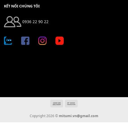
Địa chỉ: 666/5A Đường Ba Tháng Hai, P.14, Q.10, TP HCM
Hotline: 0936 22 90 22
mitumi.vn@gmail.com
THÔNG TIN
Giới Thiệu
Tin Tức
Thanh Toán
Vận Chuyển
Chính Sách Bảo Hành