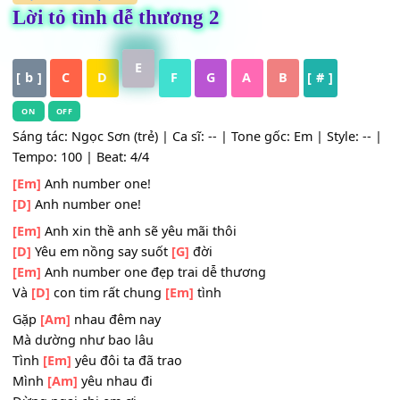
HỢP ÂM
,
Nhạc Trẻ
Lời tỏ tình dễ thương 2
E
[ b ]
C
D
F
G
A
B
[ # ]
ON
OFF
Sáng tác: Ngọc Sơn (trẻ) | Ca sĩ: -- | Tone gốc: Em | Style: 
Tempo: 100 | Beat: 4/4
[Em]
Anh number one!
[D]
Anh number one!
[Em]
Anh xin thề anh sẽ yêu mãi thôi
[D]
Yêu em nồng say suốt
[G]
đời
[Em]
Anh number one đẹp trai dễ thương
Và
[D]
con tim rất chung
[Em]
tình
Gặp
[Am]
nhau đêm nay