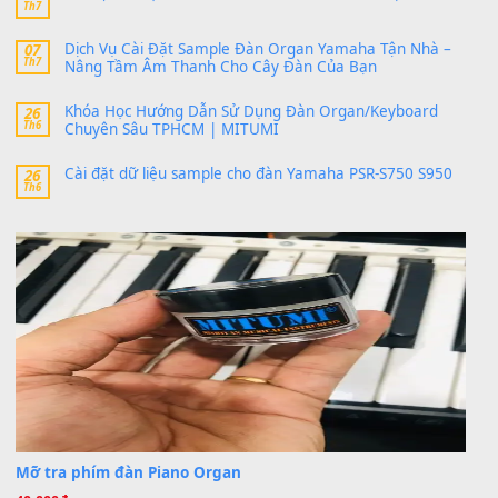
bác ơi cho em hỏi chút , e tải về nhưng chỉ mở dc STYLE , khôn
band tiếng…
MinhTuan89
trong
Lỡ làng duyên em
30 Tháng 9, 2025
Trang hợp âm chưa cập nhật sheet, bạn đợi một thời gian nhé
Khách
trong
Lỡ làng duyên em
30 Tháng 9, 2025
Cho xin sheet nhạc organ được không ạ
BÀI MỚI VIẾT
Dịch vụ cho thuê âm thanh tiệc gia đình, ban nhạc, ca s
20
Th7
Cài đặt dữ liệu cho đàn PSR-SX900 PSR-SX920 tại MIT
20
Th7
Dịch Vụ Cài Đặt Sample Đàn Organ Yamaha Tận Nhà 
07
Th7
Nâng Tầm Âm Thanh Cho Cây Đàn Của Bạn