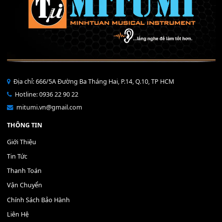
Bộ Nút Đệm Đàn Piano CASIO PX - Giá tốt nhất - Sửa tại n
400,000
₫
THÊM VÀO GIỎ HÀNG