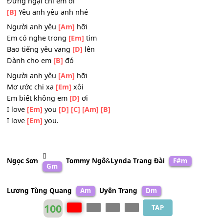
Mà dường như bao lâu
Tình
[Em]
yêu đôi ta đã trao
Mình
[Am]
yêu nhau đi
Đừng ngại chi em ơi
[B]
Yêu anh yêu anh nhé
Người anh yêu
[Am]
hỡi
Em có nghe trong
[Em]
tim
Bao tiếng yêu vang
[D]
lên
Dành cho em
[B]
đó
Người anh yêu
[Am]
hỡi
Mơ ước chi xa
[Em]
xôi
Em biết không em
[D]
ơi
I love
[Em]
you
[D]
[C]
[Am]
[B]
I love
[Em]
you.