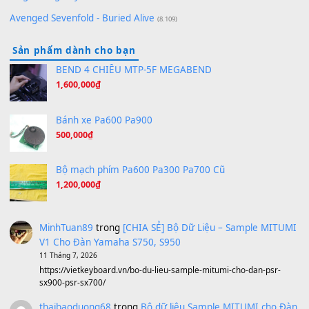
Hãy nói với em - Mỹ Tâm - Bằng Kiều
(8.274)
Hương Ngọc Lan
(8.251)
Tiếng Đàn Hàm Oan
(8.194)
Under Pressure
(8.164)
A Long December
(8.155)
Ta Sẽ Trở Lại
(8.155)
Ông Hoàng Bảy
(8.133)
Avenged Sevenfold - Buried Alive
(8.109)
Sản phẩm dành cho bạn
BEND 4 CHIỀU MTP-5F MEGABEND
1,600,000
₫
Bánh xe Pa600 Pa900