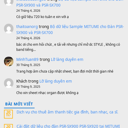
500,000
₫
Bộ mạch phím Pa600 Pa300 Pa700 Cũ
1,200,000
₫
MinhTuan89
trong
[CHIA SẺ] Bộ Dữ Liệu – Sample MI
V1 Cho Đàn Yamaha S750, S950
11 Tháng 7, 2026
https://vietkeyboard.vn/bo-du-lieu-sample-mitumi-cho-dan-psr
sx900-psr-sx700/
thaibaoduong68
trong
Bộ dữ liệu Sample MITUMI cho
PSR-SX900 và PSR-SX700
24 Tháng 4, 2026
Có giữ liệu 720 ko tuân e xin với ạ
thaitoanorg
trong
Bộ dữ liệu Sample MITUMI cho Đàn
SX900 và PSR-SX700
24 Tháng 4, 2026