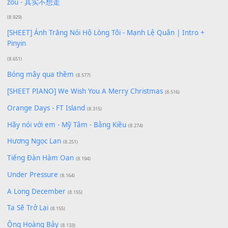
Giá Như - Soobin Hoàng Sơn
(11.359)
Có Em Đời Bỗng Vui
(9.744)
Cơn Mơ Băng Giá
(9.103)
Chờ một tiếng yêu
(8.991)
Lãng Quên Chiều Thu | Anh không muốn ra đi | Qí shí bù xiǎ
zǒu - 其实不想走
(8.929)
[SHEET] Ánh Trăng Nói Hộ Lòng Tôi - Mạnh Lệ Quân | Intro +
Pinyin
(8.651)
Bóng mây qua thềm
(8.577)
[SHEET PIANO] We Wish You A Merry Christmas
(8.516)
Orange Days - FT Island
(8.315)