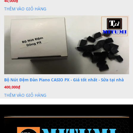
Khóa Học Hướng Dẫn Sử Dụng Đàn Organ/Keyboard
26
Th6
Chuyên Sâu TPHCM | MITUMI
Cài đặt dữ liệu sample cho đàn Yamaha PSR-S750 S95
26
Th6
Mỡ tra phím đàn Piano Organ
40,000
₫
THÊM VÀO GIỎ HÀNG