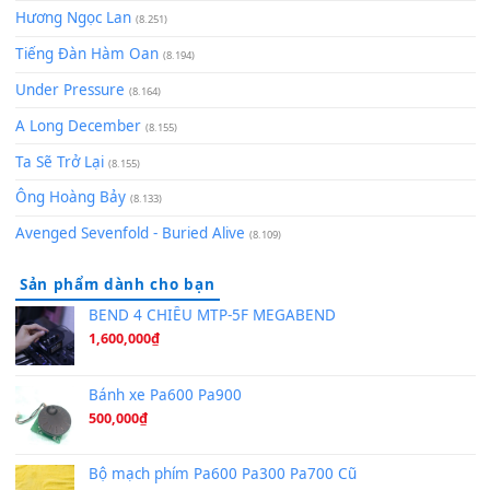
[SHEET] Ánh Trăng Nói Hộ Lòng Tôi - Mạnh Lệ Quân | Intro +
Pinyin
(8.651)
Bóng mây qua thềm
(8.577)
[SHEET PIANO] We Wish You A Merry Christmas
(8.516)
Orange Days - FT Island
(8.315)
Hãy nói với em - Mỹ Tâm - Bằng Kiều
(8.274)
Hương Ngọc Lan
(8.251)
Tiếng Đàn Hàm Oan
(8.194)
Under Pressure
(8.164)
A Long December
(8.155)
Ta Sẽ Trở Lại
(8.155)