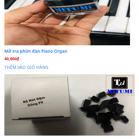
BÀI MỚI VIẾT
Dịch vụ cho thuê âm thanh tiệc gia đình, ban nhạc, ca s
20
Th7
Cài đặt dữ liệu cho đàn PSR-SX900 PSR-SX920 tại MIT
20
Th7
Dịch Vụ Cài Đặt Sample Đàn Organ Yamaha Tận Nhà 
07
Th7
Nâng Tầm Âm Thanh Cho Cây Đàn Của Bạn
Khóa Học Hướng Dẫn Sử Dụng Đàn Organ/Keyboard
26
Th6
Chuyên Sâu TPHCM | MITUMI
Cài đặt dữ liệu sample cho đàn Yamaha PSR-S750 S95
26
Th6