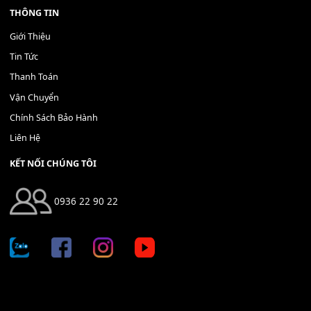
Bộ Nút Đệm Đàn Piano CASIO PX - Giá tốt nhất - Sửa tại n
400,000
₫
THÊM VÀO GIỎ HÀNG
Địa chỉ: 666/5A Đường Ba Tháng Hai, P.14, Q.10, TP HCM