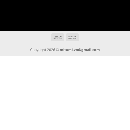
Hotline: 0936 22 90 22
mitumi.vn@gmail.com
THÔNG TIN
Giới Thiệu
Tin Tức
Thanh Toán
Vận Chuyển
Chính Sách Bảo Hành
Liên Hệ
KẾT NỐI CHÚNG TÔI
0936 22 90 22