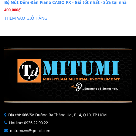
Mỡ tra phím đàn Piano Organ
40,000
₫
THÊM VÀO GIỎ HÀNG