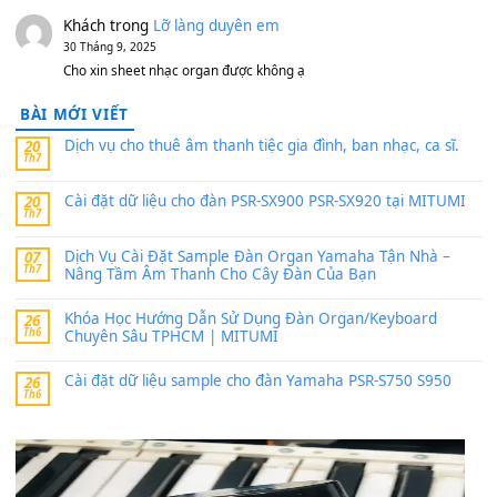
sx900-psr-sx700/
thaibaoduong68
trong
Bộ dữ liệu Sample MITUMI cho
PSR-SX900 và PSR-SX700
24 Tháng 4, 2026
Có giữ liệu 720 ko tuân e xin với ạ
thaitoanorg
trong
Bộ dữ liệu Sample MITUMI cho Đàn
SX900 và PSR-SX700
24 Tháng 4, 2026
bác ơi cho em hỏi chút , e tải về nhưng chỉ mở dc STYLE , khôn
band tiếng…
MinhTuan89
trong
Lỡ làng duyên em
30 Tháng 9, 2025
Trang hợp âm chưa cập nhật sheet, bạn đợi một thời gian nhé
Khách
trong
Lỡ làng duyên em
30 Tháng 9, 2025
Cho xin sheet nhạc organ được không ạ