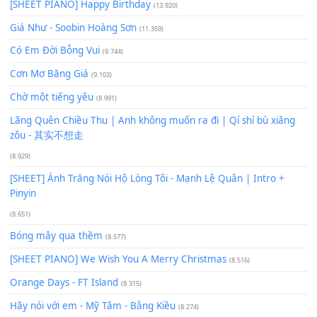
Để lại một bình luận
Bạn phải
đăng nhập
để gửi bình luận.
Xem nhiều nhất
Buông bỏ sự phụ thuộc nơi anh (Pinyin)
(18.942)
Phép Màu (OST Đàn Cá Gỗ)
(15.618)
[SHEET PIANO] Happy Birthday
(13.920)
Giá Như - Soobin Hoàng Sơn
(11.359)
Có Em Đời Bỗng Vui
(9.744)
Cơn Mơ Băng Giá
(9.103)
Chờ một tiếng yêu
(8.991)
Lãng Quên Chiều Thu | Anh không muốn ra đi | Qí shí bù xiǎ
zǒu - 其实不想走
(8.929)