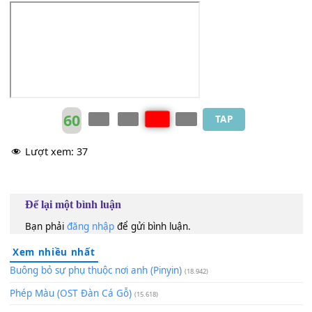
[C]
Merry Merry Christmas.
[Em]
Lonely Lonely Christmas
Yan long
[F]
jung seung jan sam go baak
Daan nei
[Fm]
ji seung ting ting
[G]
siu wa
[C]
Lonely Lonely Christmas.
[Em]
Merry Merry Christmas
Ming yat
[F]
dang sik bit sui chaak ha
Woon do
[Fm]
foon foo sing bat
[G]
gwoh yat
[C]
saat
60
TAP
Lượt xem:
37