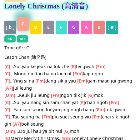
HỢP ÂM
Lonely Christmas (高清音)
C
[ b ]
D
E
F
G
A
B
[ # ]
ON
OFF
Tone gốc: C
Eason Chan (陳奕迅)
[C]
...Sui yau ke jeuk na luk che
[F]
fei gwoh
[Fm]
[C]
...Mong diu tau ha na lai mat
[Em]
kap ngoh
[F]
...Ying si na
[Fm]
dang sik ji yau
[Em]
gam maan jui gw
[A7]
jui leung
[Dm]
...Keuk jiu leung
[Fm]
ngoh dik jik
[G]
mok
[C]
...Sui yau nang sin sam chan yat
[F]
chan ngoh
[Fm]
[C]
...Yau sun seung loi yim jing nogh hang
[Em]
fuk gwoh