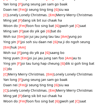
[F]
..Tau seung na
[Fm]
piu suet seung yiu
[Em]
chai sik n
gin
[A7]
bok seung
[Dm]
...Do jui hau ya bit hui
[G]
moh
[C]
Merry Merry Christmas.
[Em]
Lonely Lonely Christmas
Yan long
[F]
jung seung jan sam go baak
Daan nei
[Fm]
ji seung ting ting
[G]
siu wa
[C]
Lonely Lonely Christmas.
[Em]
Merry Merry Christmas
Ming yat
[F]
dang sik bit sui chaak ha
Woon do
[Fm]
foon foo sing bat
[G]
gwoh yat
[C]
saat
Ming san
[F]
yue do yik gei
[G]
bat do
Woh sui
[Em]
joi jui jau jung tau tau
[Am]
yung po
Ying yin
[F]
joi soh siu daan nei
[G]
na ji do ngoh seung
[Em]
huk
[Am]
Woh sui
[F]
jong do yik pa
[G]
saang bo
Ning yuen
[Em]
joi jui jau jung san foo
[Am]
au to
Ying yin
[F]
joi tau tung hap cheung
[G]
dik si goh ting bat
[C]
do