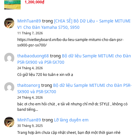
Ông Hoàng Bảy
(8.133)
Avenged Sevenfold - Buried Alive
(8.109)
Sản phẩm dành cho bạn
BEND 4 CHIỀU MTP-5F MEGABEND
1,600,000
₫
Bánh xe Pa600 Pa900
500,000
₫
Bộ mạch phím Pa600 Pa300 Pa700 Cũ
1,200,000
₫
MinhTuan89
trong
[CHIA SẺ] Bộ Dữ Liệu – Sample MI
V1 Cho Đàn Yamaha S750, S950
11 Tháng 7, 2026
https://vietkeyboard.vn/bo-du-lieu-sample-mitumi-cho-dan-psr