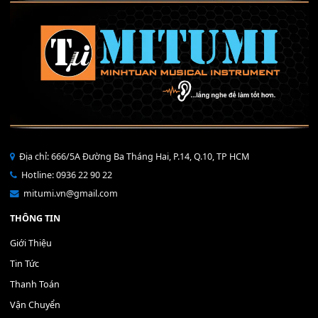
40,000
₫
THÊM VÀO GIỎ HÀNG
Bộ Nút Đệm Đàn Piano CASIO PX - Giá tốt nhất - Sửa tại n
400,000
₫
THÊM VÀO GIỎ HÀNG