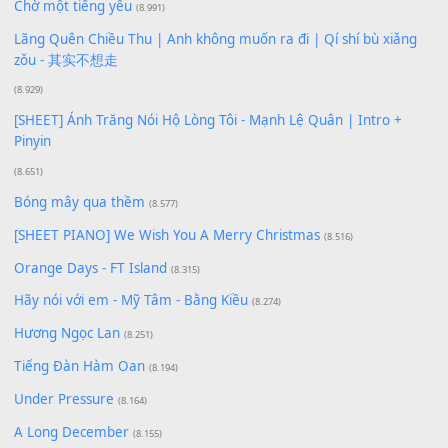
Phép Màu (OST Đàn Cá Gỗ)
(15.618)
[SHEET PIANO] Happy Birthday
(13.920)
Giá Như - Soobin Hoàng Sơn
(11.359)
Có Em Đời Bỗng Vui
(9.744)
Cơn Mơ Băng Giá
(9.103)
Chờ một tiếng yêu
(8.991)
Lãng Quên Chiều Thu | Anh không muốn ra đi | Qí shí bù xiǎ
zǒu - 其实不想走
(8.929)
[SHEET] Ánh Trăng Nói Hộ Lòng Tôi - Mạnh Lệ Quân | Intro +
Pinyin
(8.651)
Bóng mây qua thềm
(8.577)