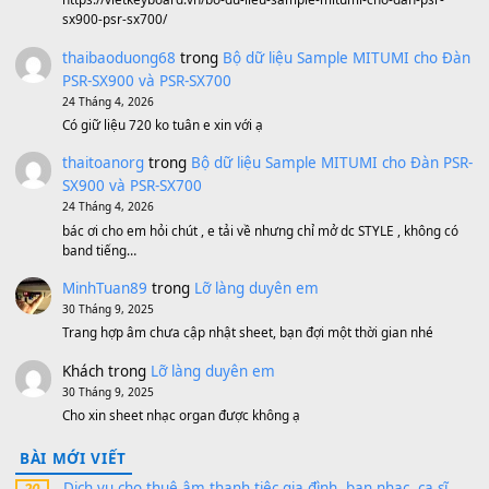
Bánh xe Pa600 Pa900
500,000
₫
Bộ mạch phím Pa600 Pa300 Pa700 Cũ
1,200,000
₫
MinhTuan89
trong
[CHIA SẺ] Bộ Dữ Liệu – Sample MI
V1 Cho Đàn Yamaha S750, S950
11 Tháng 7, 2026
https://vietkeyboard.vn/bo-du-lieu-sample-mitumi-cho-dan-psr
sx900-psr-sx700/
thaibaoduong68
trong
Bộ dữ liệu Sample MITUMI cho
PSR-SX900 và PSR-SX700
24 Tháng 4, 2026
Có giữ liệu 720 ko tuân e xin với ạ