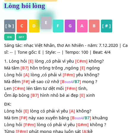
HỢP ÂM
,
Nhạc Trữ Tình
Lòng hỏi lòng
E
[ b ]
C
D
F
G
A
B
[ # ]
ON
OFF
Sáng tác: nhạc Việt Nhân, thơ An Nhiên - năm: 7.12.2020 
sĩ: -- | Tone gốc: E | Style: -- | Tempo: 100 | Beat: 4/4
1. Lòng hỏi
[E]
lòng ,có phải vì yêu
[C#m]
không?
Mà tâm
[B7]
hồn trông trông ,ngóng
[E]
ngóng
Lòng hỏi
[A]
lòng ,có phải vì
[F#m]
yêu không?
Mà đêm
[F#]
về sao cứ nhớ
[B
]
mong ?
/B7
sus4
Len
[C#m]
lén tâm tư dệt mối
[F#m]
tình,
Ôm ấp bóng
[B7]
hình nhỏ bé ai đẹp
[E]
xinh
ĐK: