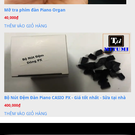
Dịch Vụ Cài Đặt Sample Đàn Organ Yamaha Tận Nhà 
07
Th7
Nâng Tầm Âm Thanh Cho Cây Đàn Của Bạn
Khóa Học Hướng Dẫn Sử Dụng Đàn Organ/Keyboard
26
Th6
Chuyên Sâu TPHCM | MITUMI
Cài đặt dữ liệu sample cho đàn Yamaha PSR-S750 S95
26
Th6
Mỡ tra phím đàn Piano Organ