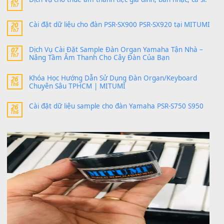
thaitoanorg
trong
Bộ dữ liệu Sample MITUMI cho Đàn
SX900 và PSR-SX700
24 Tháng 4, 2026
bác ơi cho em hỏi chút , e tải về nhưng chỉ mở dc STYLE , khôn
band tiếng…
MinhTuan89
trong
Lỡ làng duyên em
30 Tháng 9, 2025
Trang hợp âm chưa cập nhật sheet, bạn đợi một thời gian nhé
Khách
trong
Lỡ làng duyên em
30 Tháng 9, 2025
Cho xin sheet nhạc organ được không ạ
BÀI MỚI VIẾT
Dịch vụ cho thuê âm thanh tiệc gia đình, ban nhạc, ca s
20
Th7
Cài đặt dữ liệu cho đàn PSR-SX900 PSR-SX920 tại MIT
20
Th7