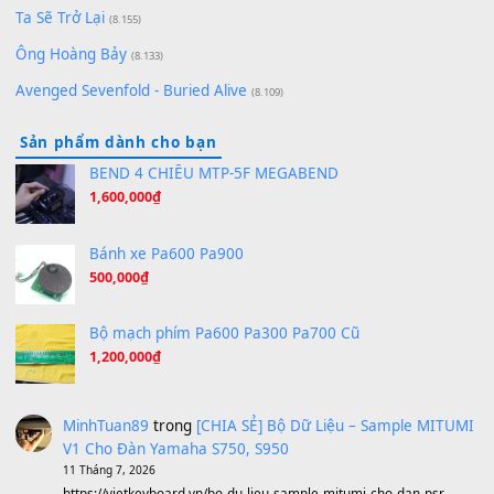
[SHEET PIANO] We Wish You A Merry Christmas
(8.516)
Orange Days - FT Island
(8.315)
Hãy nói với em - Mỹ Tâm - Bằng Kiều
(8.274)
Hương Ngọc Lan
(8.251)
Tiếng Đàn Hàm Oan
(8.194)
Under Pressure
(8.164)
A Long December
(8.155)
Ta Sẽ Trở Lại
(8.155)
Ông Hoàng Bảy
(8.133)
Avenged Sevenfold - Buried Alive
(8.109)
Sản phẩm dành cho bạn
BEND 4 CHIỀU MTP-5F MEGABEND
1,600,000
₫