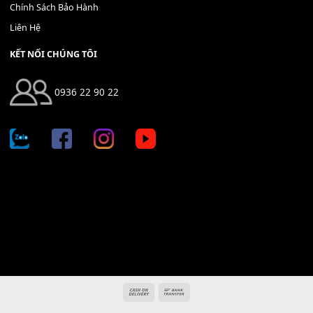
Địa chỉ: 666/5A Đường Ba Tháng Hai, P.14, Q.10, TP HCM
Hotline: 0936 22 90 22
mitumi.vn@gmail.com
THÔNG TIN
Giới Thiệu
Tin Tức
Thanh Toán