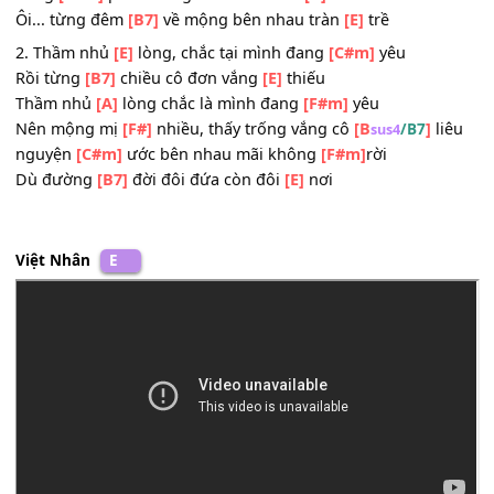
Lòng hỏi
[E]
lòng có phải vì yêu
[A]
không?
Mà tim
[F#]
này xao xuyến bâng
[B
]
khuâng
/B7
sus4
Lòng hỏi
[F#m]
lòng có phải vì yêu
[G#m]
không ?
Từng
[F#m]
phút mong nhau luôn sát
[A]
kề
Ôi... từng đêm
[B7]
về mộng bên nhau tràn
[E]
trề
2. Thầm nhủ
[E]
lòng, chắc tại mình đang
[C#m]
yêu
Rồi từng
[B7]
chiều cô đơn vắng
[E]
thiếu
Thầm nhủ
[A]
lòng chắc là mình đang
[F#m]
yêu
Nên mộng mị
[F#]
nhiều, thấy trống vắng cô
[B
]
l
/B7
sus4
nguyện
[C#m]
ước bên nhau mãi không
[F#m]
rời
Dù đường
[B7]
đời đôi đứa còn đôi
[E]
nơi
Việt Nhân
E