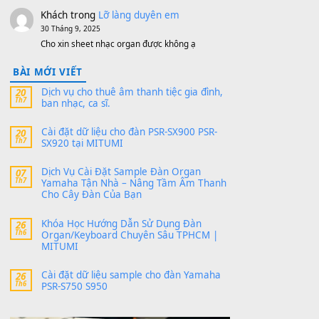
MITUMI cho Đàn PSR-SX900 và PSR-
SX700
24 Tháng 4, 2026
Có giữ liệu 720 ko tuân e xin với ạ
thaitoanorg
trong
Bộ dữ liệu Sample
MITUMI cho Đàn PSR-SX900 và PSR-
SX700
24 Tháng 4, 2026
bác ơi cho em hỏi chút , e tải về nhưng chỉ mở
dc STYLE , không có band tiếng…
MinhTuan89
trong
Lỡ làng duyên em
30 Tháng 9, 2025
Trang hợp âm chưa cập nhật sheet, bạn đợi một
thời gian nhé
Khách
trong
Lỡ làng duyên em
30 Tháng 9, 2025
Cho xin sheet nhạc organ được không ạ