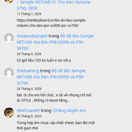
BEND 4 CHIỀU MTP-5F MEGABEND
1,600,000
₫
Bánh xe Pa600 Pa900
500,000
₫
Bộ mạch phím Pa600 Pa300 Pa700
Cũ
1,200,000
₫
MinhTuan89
trong
[CHIA SẺ] Bộ Dữ Liệu
– Sample MITUMI V1 Cho Đàn Yamaha
S750, S950
11 Tháng 7, 2026
https://vietkeyboard.vn/bo-du-lieu-sample-
mitumi-cho-dan-psr-sx900-psr-sx700/
thaibaoduong68
trong
Bộ dữ liệu Sample