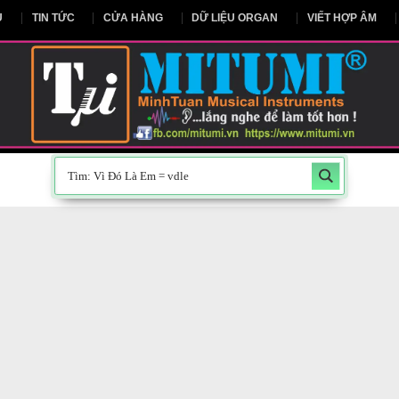
NG CHỦ
TIN TỨC
CỬA HÀNG
DỮ LIỆU ORGAN
V