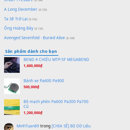
[SHEET PIANO] We Wish You A Merry Christmas
(8.516)
Orange Days - FT Island
(8.315)
Hãy nói với em - Mỹ Tâm - Bằng Kiều
(8.274)
Hương Ngọc Lan
(8.251)
Tiếng Đàn Hàm Oan
(8.194)
Under Pressure
(8.164)
A Long December
(8.155)
Ta Sẽ Trở Lại
(8.155)
Ông Hoàng Bảy
(8.133)
Avenged Sevenfold - Buried Alive
(8.109)
Sản phẩm dành cho bạn