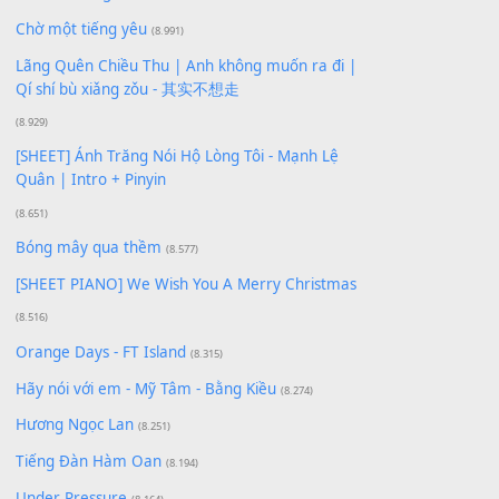
Buông bỏ sự phụ thuộc nơi anh (Pinyin)
(18.942)
Phép Màu (OST Đàn Cá Gỗ)
(15.618)
[SHEET PIANO] Happy Birthday
(13.920)
Giá Như - Soobin Hoàng Sơn
(11.359)
Có Em Đời Bỗng Vui
(9.744)
Cơn Mơ Băng Giá
(9.103)
Chờ một tiếng yêu
(8.991)
Lãng Quên Chiều Thu | Anh không muốn ra đi |
Qí shí bù xiǎng zǒu - 其实不想走
(8.929)
[SHEET] Ánh Trăng Nói Hộ Lòng Tôi - Mạnh Lệ
Quân | Intro + Pinyin
(8.651)
Bóng mây qua thềm
(8.577)