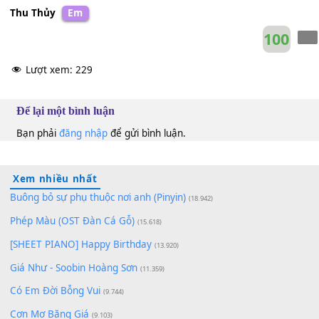
Lòng vẫn muốn như còn
[Am]
vương
Trọn kiếp mãi trao về
[B7]
anh
Hình bóng nhớ
[Em]
nhung
[Am]
Ha
[D]
ha
[G]
ha
[C]
hà
[Am]
ha há
[B7]
hà
Thu Thủy
Em
10
Lượt xem:
229
Để lại một bình luận
Bạn phải
đăng nhập
để gửi bình luận.
Xem nhiều nhất