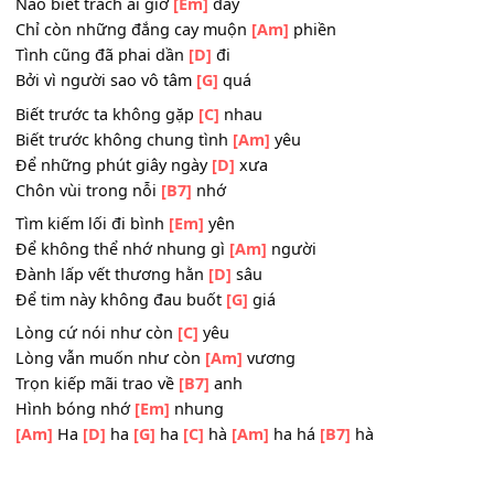
Chỉ có
[D]
anh không thay đổi
[G]
lòng
Đặt
[C]
hết đi những yêu
[Am]
thương hy vọng
Cũng chính
[B7]
anh vô tình mang
[Em]
đi
Nào biết trách ai giờ
[Em]
đây
Chỉ còn những đắng cay muộn
[Am]
phiền
Tình cũng đã phai dần
[D]
đi
Bởi vì người sao vô tâm
[G]
quá
Biết trước ta không gặp
[C]
nhau
Biết trước không chung tình
[Am]
yêu
Để những phút giây ngày
[D]
xưa
Chôn vùi trong nỗi
[B7]
nhớ
Tìm kiếm lối đi bình
[Em]
yên
Để không thể nhớ nhung gì
[Am]
người
Đành lấp vết thương hằn
[D]
sâu
Để tim này không đau buốt
[G]
giá
Lòng cứ nói như còn
[C]
yêu