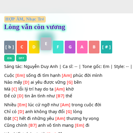
HỢP ÂM
,
Nhạc Trẻ
Lòng vẫn còn vương
E
[ b ]
C
D
F
G
A
B
[ # ]
ON
OFF
Sáng tác: Nguyễn Duy Anh | Ca sĩ: -- | Tone gốc: Em | Styl
Cuộc
[Em]
sống đi tìm hạnh
[Am]
phúc đời mình
Nào mấy
[D]
ai yêu được vững
[G]
bền
Mà
[C]
lỗi lý trí hay do ta
[Am]
khờ
Để cứ
[D]
tin ân tình như
[B7]
thế
Nhiều
[Em]
lúc cứ ngỡ như
[Am]
trong cuộc đời