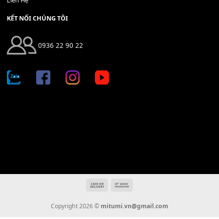
Địa chỉ: 666/5A Đường Ba Tháng Hai, P.14, Q.10, TP HCM
Hotline: 0936 22 90 22
mitumi.vn@gmail.com
THÔNG TIN
Giới Thiệu
Tin Tức
Thanh Toán
Vận Chuyển