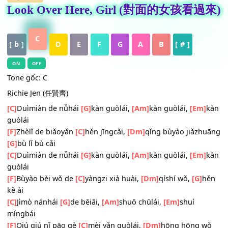
HỢP ÂM
Look Over Here, Girl (對面的女孩看
C
[ b ]
D
E
F
G
A
B
[ # ]
ON
OFF
Tone gốc: C
Richie Jen (任賢齊)
[C]
Duìmiàn de nǚhái
[G]
kàn guòlái,
[Am]
kàn guòlái,
[Em
guòlái
[F]
Zhèlǐ de biǎoyǎn
[C]
hěn jīngcǎi,
[Dm]
qǐng bùyào jiǎzh
[G]
bù lǐ bù cǎi
[C]
Duìmiàn de nǚhái
[G]
kàn guòlái,
[Am]
kàn guòlái,
[Em
guòlái
[F]
Bùyào bèi wǒ de
[C]
yàngzi xià huài,
[Dm]
qíshí wǒ,
[G]