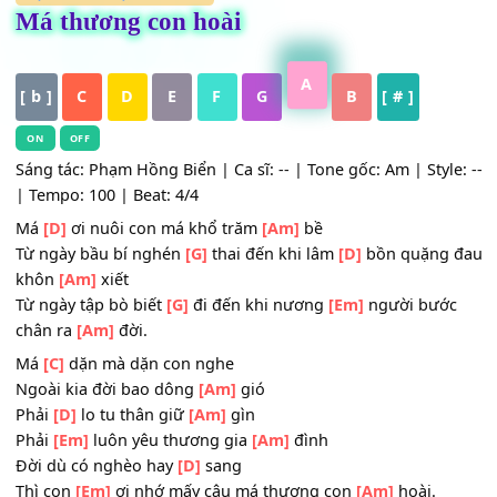
HỢP ÂM
,
Nhạc Trữ Tình
Má thương con hoài
A
[ b ]
C
D
E
F
G
B
[ # ]
ON
OFF
Sáng tác: Phạm Hồng Biển | Ca sĩ: -- | Tone gốc: Am | Styl
| Tempo: 100 | Beat: 4/4
Má
[D]
ơi nuôi con má khổ trăm
[Am]
bề
Từ ngày bầu bí nghén
[G]
thai đến khi lâm
[D]
bồn quặng
khôn
[Am]
xiết
Từ ngày tập bò biết
[G]
đi đến khi nương
[Em]
người bướ
chân ra
[Am]
đời.
Má
[C]
dặn mà dặn con nghe
Ngoài kia đời bao dông
[Am]
gió