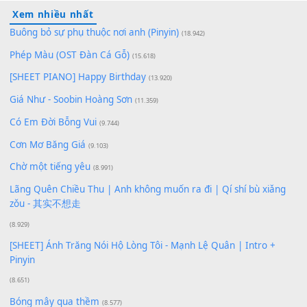
100
TAP
Lượt xem:
139
Để lại một bình luận
Bạn phải
đăng nhập
để gửi bình luận.
Xem nhiều nhất
Buông bỏ sự phụ thuộc nơi anh (Pinyin)
(18.942)
Phép Màu (OST Đàn Cá Gỗ)
(15.618)
[SHEET PIANO] Happy Birthday
(13.920)
Giá Như - Soobin Hoàng Sơn
(11.359)
Có Em Đời Bỗng Vui
(9.744)
Cơn Mơ Băng Giá
(9.103)