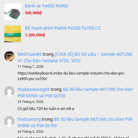
Under Pressure
(8.164)
A Long December
(8.155)
Ta Sẽ Trở Lại
(8.155)
Ông Hoàng Bảy
(8.133)
Avenged Sevenfold - Buried Alive
(8.109)
Sản phẩm dành cho bạn
BEND 4 CHIỀU MTP-5F MEGABEND
1,600,000
₫
Bánh xe Pa600 Pa900
500,000
₫
Bộ mạch phím Pa600 Pa300 Pa700 Cũ
1,200,000
₫