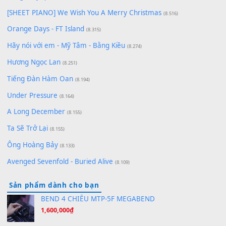
Chờ một tiếng yêu
(8.991)
Lãng Quên Chiều Thu | Anh không muốn ra đi | Qí shí bù xiǎ
zǒu - 其实不想走
(8.929)
[SHEET] Ánh Trăng Nói Hộ Lòng Tôi - Mạnh Lệ Quân | Intro +
Pinyin
(8.651)
Bóng mây qua thềm
(8.577)
[SHEET PIANO] We Wish You A Merry Christmas
(8.516)
Orange Days - FT Island
(8.315)
Hãy nói với em - Mỹ Tâm - Bằng Kiều
(8.274)
Hương Ngọc Lan
(8.251)
Tiếng Đàn Hàm Oan
(8.194)