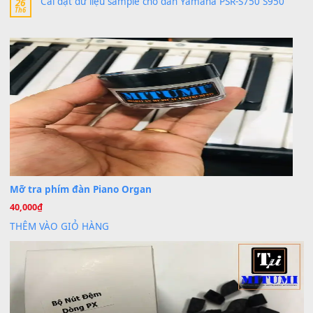
Trang hợp âm chưa cập nhật sheet, bạn đợi một thời gian nhé
Khách
trong
Lỡ làng duyên em
30 Tháng 9, 2025
Cho xin sheet nhạc organ được không ạ
BÀI MỚI VIẾT
Dịch vụ cho thuê âm thanh tiệc gia đình, ban nhạc, ca s
20
Th7
Cài đặt dữ liệu cho đàn PSR-SX900 PSR-SX920 tại MIT
20
Th7
Dịch Vụ Cài Đặt Sample Đàn Organ Yamaha Tận Nhà 
07
Th7
Nâng Tầm Âm Thanh Cho Cây Đàn Của Bạn
Khóa Học Hướng Dẫn Sử Dụng Đàn Organ/Keyboard
26
Th6
Chuyên Sâu TPHCM | MITUMI
Cài đặt dữ liệu sample cho đàn Yamaha PSR-S750 S95
26
Th6