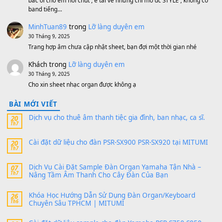
MinhTuan89
trong
[CHIA SẺ] Bộ Dữ Liệu – Sample MI
V1 Cho Đàn Yamaha S750, S950
11 Tháng 7, 2026
https://vietkeyboard.vn/bo-du-lieu-sample-mitumi-cho-dan-psr
sx900-psr-sx700/
thaibaoduong68
trong
Bộ dữ liệu Sample MITUMI cho
PSR-SX900 và PSR-SX700
24 Tháng 4, 2026
Có giữ liệu 720 ko tuân e xin với ạ
thaitoanorg
trong
Bộ dữ liệu Sample MITUMI cho Đàn
SX900 và PSR-SX700
24 Tháng 4, 2026
bác ơi cho em hỏi chút , e tải về nhưng chỉ mở dc STYLE , khôn
band tiếng…
MinhTuan89
trong
Lỡ làng duyên em
30 Tháng 9, 2025