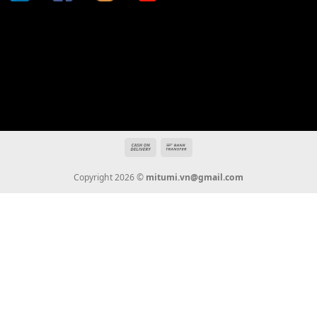
Địa chỉ: 666/5A Đường Ba Tháng Hai, P.14, Q.10, TP HCM
Hotline: 0936 22 90 22
mitumi.vn@gmail.com
THÔNG TIN
Giới Thiệu
Tin Tức
Thanh Toán
Vận Chuyển
Chính Sách Bảo Hành
Liên Hệ
KẾT NỐI CHÚNG TÔI