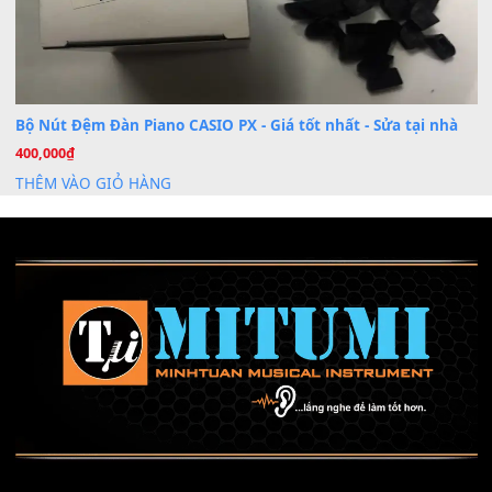
Mỡ tra phím đàn Piano Organ
40,000
₫
THÊM VÀO GIỎ HÀNG