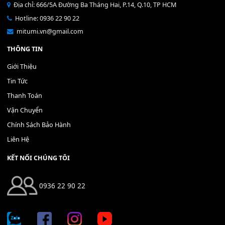
Bộ Nút Đệm Đàn Piano CASIO PX - Giá tốt nhất - Sửa tại n
400,000
₫
THÊM VÀO GIỎ HÀNG