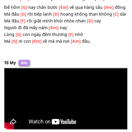
Phải
[D]
lo tu thân giữ
[Am]
gìn
Phải
[Em]
luôn yêu thương gia
[Am]
đình
Đời dù có nghèo hay
[D]
sang
Thì con
[Em]
ơi nhớ mấy câu má thương con
[Am]
hoài.
Để hôm
[G]
nay chân bước
[Em]
về qua hàng sầu
[Am]
đ
Má đâu
[G]
rồi bếp lạnh
[D]
hoang không than không
[C]
Má đâu
[F]
rồi giật mình khói nhòe nhan
[D]
cay
Người đi đã mấy năm
[Am]
nay
Lòng
[G]
con ngày đêm thương
[F]
nhớ
Má
[G]
ơi con
[Em]
về mà má nơi
[Am]
đâu.
Tố My
Am