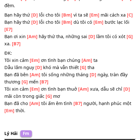
Giọt nước
[B7]
mắt mỗi khi dỗi
[Em]
hờn
Lời
[E7]
nói ân cần thuở
[Am]
xưa, tình
[D]
nghĩa bạn bè
chúng
[G]
ta
Dẫu xa
[C]
rồi, tôi mãi không
[B7]
quên tháng năm êm
[
đềm.
Bạn hãy thứ
[D]
lỗi cho tôi
[Bm]
vì ta sẽ
[Em]
mãi cách x
Bạn hãy thứ
[D]
lỗi cho tôi
[Bm]
dù tôi có
[Em]
bước lạc l
[E7]
Bạn ơi xin
[Am]
hãy thứ tha, những sai
[D]
lầm tôi có xó
xa.
[B7]
ĐK:
Tôi xin cảm
[Em]
ơn tình bạn chúng
[Am]
ta
Dẫu lắm nguy
[D]
khó mà vẫn thiết
[G]
tha
Bạn đã bên
[Am]
tôi sống những tháng
[D]
ngày, tràn đầ
thương
[G]
mến
[B7]
Tôi xin cảm
[Em]
ơn tình bạn thuở
[Am]
xưa, dẫu sẽ chỉ
[
mãi còn trong giấc
[G]
mơ