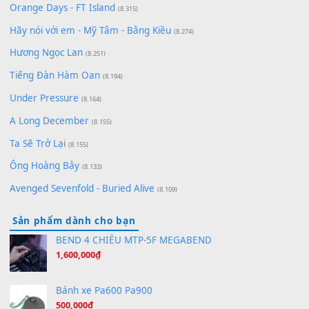
Lãng Quên Chiều Thu | Anh không muốn ra đi | Qí shí bù xiǎ
zǒu - 其实不想走
(8.929)
[SHEET] Ánh Trăng Nói Hộ Lòng Tôi - Mạnh Lệ Quân | Intro +
Pinyin
(8.651)
Bóng mây qua thềm
(8.577)
[SHEET PIANO] We Wish You A Merry Christmas
(8.516)
Orange Days - FT Island
(8.315)
Hãy nói với em - Mỹ Tâm - Bằng Kiều
(8.274)
Hương Ngọc Lan
(8.251)
Tiếng Đàn Hàm Oan
(8.194)
Under Pressure
(8.164)
A Long December
(8.155)