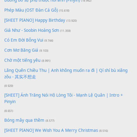
Lượt xem:
101
Để lại một bình luận
Bạn phải
đăng nhập
để gửi bình luận.
Xem nhiều nhất
Buông bỏ sự phụ thuộc nơi anh (Pinyin)
(18.942)
Phép Màu (OST Đàn Cá Gỗ)
(15.618)
[SHEET PIANO] Happy Birthday
(13.920)
Giá Như - Soobin Hoàng Sơn
(11.359)
Có Em Đời Bỗng Vui
(9.744)
Cơn Mơ Băng Giá
(9.103)
Chờ một tiếng yêu
(8.991)