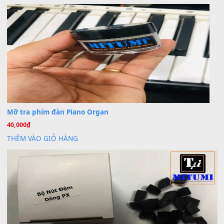
30 Tháng 9, 2025
Cho xin sheet nhạc organ được không ạ
BÀI MỚI VIẾT
Dịch vụ cho thuê âm thanh tiệc gia đình, ban nhạc, ca s
20
Th7
Cài đặt dữ liệu cho đàn PSR-SX900 PSR-SX920 tại MIT
20
Th7
Dịch Vụ Cài Đặt Sample Đàn Organ Yamaha Tận Nhà 
07
Th7
Nâng Tầm Âm Thanh Cho Cây Đàn Của Bạn
Khóa Học Hướng Dẫn Sử Dụng Đàn Organ/Keyboard
26
Th6
Chuyên Sâu TPHCM | MITUMI
Cài đặt dữ liệu sample cho đàn Yamaha PSR-S750 S95
26
Th6