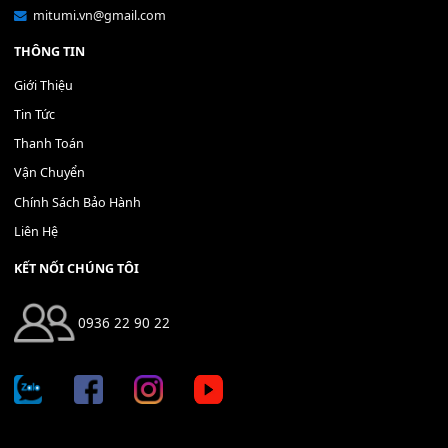
Bộ Nút Đệm Đàn Piano CASIO PX - Giá tốt nhất - Sửa tại n
400,000
₫
THÊM VÀO GIỎ HÀNG