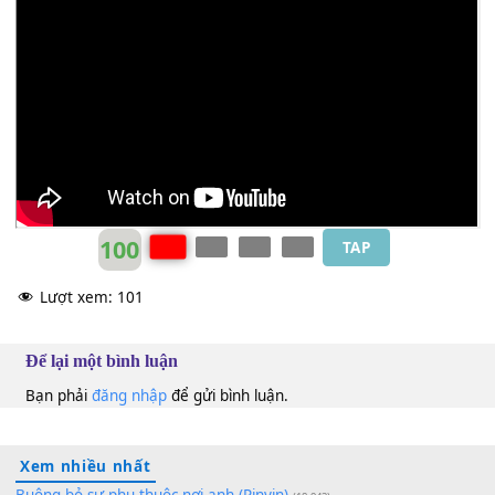
Bạn đã cho
[Am]
tôi ấm êm tình
[B7]
người, hạnh phúc 
[Em]
thời.
Lý Hải
Fm
100
TAP