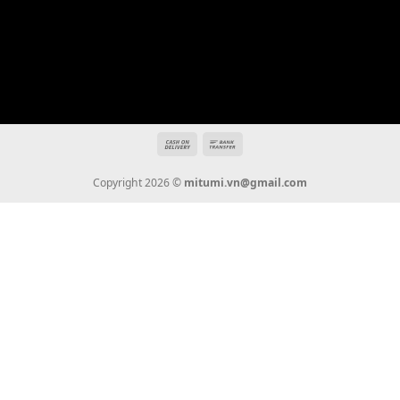
Địa chỉ: 666/5A Đường Ba Tháng Hai, P.14, Q.10, TP HCM
Hotline: 0936 22 90 22
mitumi.vn@gmail.com
THÔNG TIN
Giới Thiệu
Tin Tức
Thanh Toán
Vận Chuyển
Chính Sách Bảo Hành
Liên Hệ
KẾT NỐI CHÚNG TÔI
0936 22 90 22