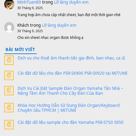
V1 Cho Đàn Yamaha S750, S950
11 Tháng 7, 2026
https://vietkeyboard.vn/bo-du-lieu-sample-mitumi-cho-dan-psr
sx900-psr-sx700/
thaibaoduong68
trong
Bộ dữ liệu Sample MITUMI cho
PSR-SX900 và PSR-SX700
24 Tháng 4, 2026
Có giữ liệu 720 ko tuân e xin với ạ
thaitoanorg
trong
Bộ dữ liệu Sample MITUMI cho Đàn
SX900 và PSR-SX700
24 Tháng 4, 2026
bác ơi cho em hỏi chút , e tải về nhưng chỉ mở dc STYLE , khôn
band tiếng…
MinhTuan89
trong
Lỡ làng duyên em
30 Tháng 9, 2025
Trang hợp âm chưa cập nhật sheet, bạn đợi một thời gian nhé
Khách
trong
Lỡ làng duyên em