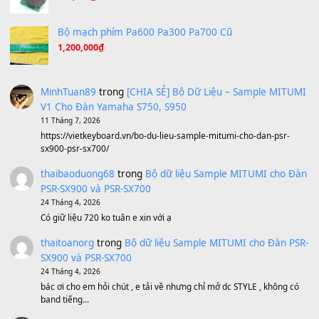
Ta Sẽ Trở Lại
(8.155)
Ông Hoàng Bảy
(8.133)
Avenged Sevenfold - Buried Alive
(8.109)
Sản phẩm dành cho bạn
BEND 4 CHIỀU MTP-5F MEGABEND
1,600,000
₫
Bánh xe Pa600 Pa900
500,000
₫
Bộ mạch phím Pa600 Pa300 Pa700 Cũ
1,200,000
₫
MinhTuan89
trong
[CHIA SẺ] Bộ Dữ Liệu – Sample MI