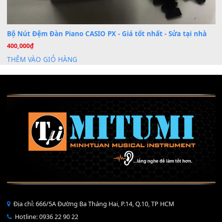
Mỡ tra phím đàn Piano Organ
40,000
₫
THÊM VÀO GIỎ HÀNG