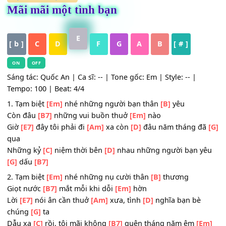
HỢP ÂM
,
Nhạc Trẻ
Mãi mãi một tình bạn
E
[ b ]
C
D
F
G
A
B
[ # ]
ON
OFF
Sáng tác: Quốc An | Ca sĩ: -- | Tone gốc: Em | Style: -- |
Tempo: 100 | Beat: 4/4
1. Tạm biệt
[Em]
nhé những người bạn thân
[B]
yêu
Còn đâu
[B7]
những vui buồn thuở
[Em]
nào
Giờ
[E7]
đây tôi phải đi
[Am]
xa còn
[D]
đâu năm tháng 
qua
Những kỷ
[C]
niệm thời bên
[D]
nhau những người bạn 
[G]
dấu
[B7]
2. Tạm biệt
[Em]
nhé những nụ cười thân
[B]
thương