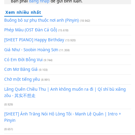
120
TAP
Lượt xem:
188
Để lại một bình luận
Bạn phải
đăng nhập
để gửi bình luận.
Xem nhiều nhất
Buông bỏ sự phụ thuộc nơi anh (Pinyin)
(18.942)
Phép Màu (OST Đàn Cá Gỗ)
(15.618)
[SHEET PIANO] Happy Birthday
(13.920)
Giá Như - Soobin Hoàng Sơn
(11.359)
Có Em Đời Bỗng Vui
(9.744)