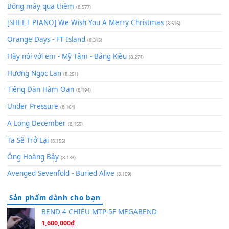
Cơn Mơ Băng Giá
(9.103)
Chờ một tiếng yêu
(8.991)
Lãng Quên Chiều Thu | Anh không muốn ra đi | Qí shí bù xiǎ
zǒu - 其实不想走
(8.929)
[SHEET] Ánh Trăng Nói Hộ Lòng Tôi - Mạnh Lệ Quân | Intro +
Pinyin
(8.651)
Bóng mây qua thềm
(8.577)
[SHEET PIANO] We Wish You A Merry Christmas
(8.516)
Orange Days - FT Island
(8.315)
Hãy nói với em - Mỹ Tâm - Bằng Kiều
(8.274)
Hương Ngọc Lan
(8.251)
Tiếng Đàn Hàm Oan
(8.194)