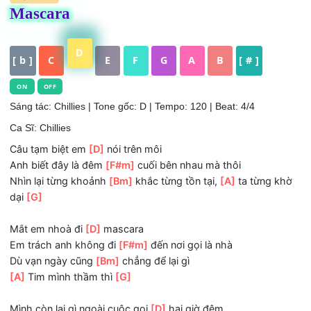
HỢP ÂM
Mascara
D
[ b ]
C
E
F
G
A
B
[ # ]
ON
OFF
Sáng tác: Chillies
| Tone gốc: D | Tempo: 120 | Beat: 4/4
Ca Sĩ: Chillies
Câu tạm biệt em
[D]
nói trên môi
Anh biết đây là đêm
[F#m]
cuối bên nhau mà thôi
Nhìn lại từng khoảnh
[Bm]
khắc từng tồn tại,
[A]
ta từng 
dại
[G]
Mắt em nhoà đi
[D]
mascara
Em trách anh không đi
[F#m]
đến nơi gọi là nhà