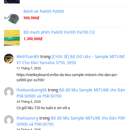
Under Pressure
(8.164)
A Long December
(8.155)
Ta Sẽ Trở Lại
(8.155)
Ông Hoàng Bảy
(8.133)
Avenged Sevenfold - Buried Alive
(8.109)
Sản phẩm dành cho bạn
BEND 4 CHIỀU MTP-5F MEGABEND
1,600,000
₫
Bánh xe Pa600 Pa900
500,000
₫
Bộ mạch phím Pa600 Pa300 Pa700 Cũ
1,200,000
₫