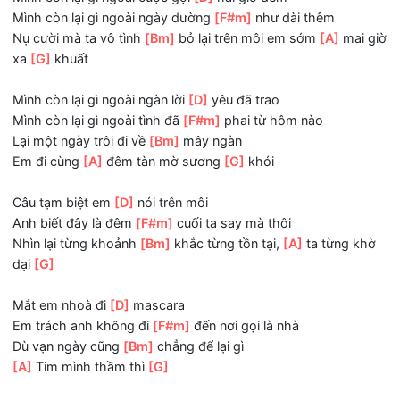
Dù vạn ngày cũng
[Bm]
chẳng để lại gì
[A]
Tim mình thầm thì
[G]
Mình còn lại gì ngoài cuộc gọi
[D]
hai giờ đêm
Mình còn lại gì ngoài ngày dường
[F#m]
như dài thêm
Nụ cười mà ta vô tình
[Bm]
bỏ lại trên môi em sớm
[A]
mai
xa
[G]
khuất
Mình còn lại gì ngoài ngàn lời
[D]
yêu đã trao
Mình còn lại gì ngoài tình đã
[F#m]
phai từ hôm nào
Lại một ngày trôi đi về
[Bm]
mây ngàn
Em đi cùng
[A]
đêm tàn mờ sương
[G]
khói
Câu tạm biệt em
[D]
nói trên môi
Anh biết đây là đêm
[F#m]
cuối ta say mà thôi
Nhìn lại từng khoảnh
[Bm]
khắc từng tồn tại,
[A]
ta từng 
dại
[G]