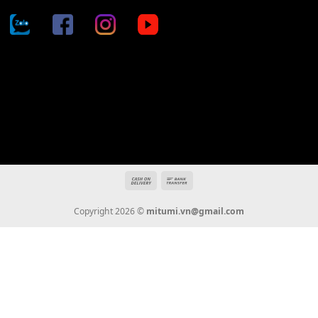
Địa chỉ: 666/5A Đường Ba Tháng Hai, P.14, Q.10, TP HCM
Hotline: 0936 22 90 22
mitumi.vn@gmail.com
THÔNG TIN
Giới Thiệu
Tin Tức
Thanh Toán
Vận Chuyển
Chính Sách Bảo Hành
Liên Hệ