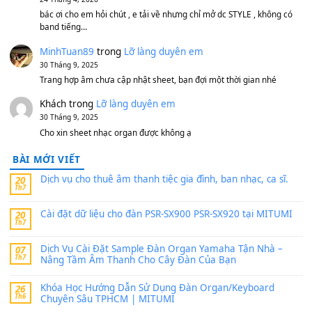
MinhTuan89
trong
[CHIA SẺ] Bộ Dữ Liệu – Sample MI
V1 Cho Đàn Yamaha S750, S950
11 Tháng 7, 2026
https://vietkeyboard.vn/bo-du-lieu-sample-mitumi-cho-dan-psr
sx900-psr-sx700/
thaibaoduong68
trong
Bộ dữ liệu Sample MITUMI cho
PSR-SX900 và PSR-SX700
24 Tháng 4, 2026
Có giữ liệu 720 ko tuân e xin với ạ
thaitoanorg
trong
Bộ dữ liệu Sample MITUMI cho Đàn
SX900 và PSR-SX700
24 Tháng 4, 2026
bác ơi cho em hỏi chút , e tải về nhưng chỉ mở dc STYLE , khôn
band tiếng…
MinhTuan89
trong
Lỡ làng duyên em