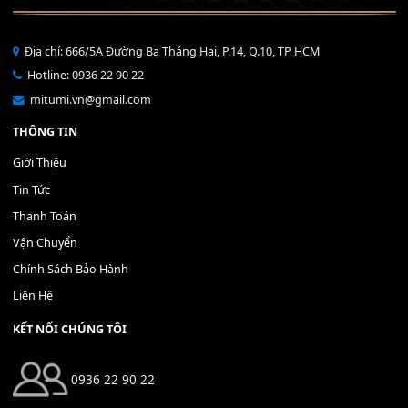
Bộ Nút Đệm Đàn Piano CASIO PX - Giá tốt nhất - Sửa tại n
400,000
₫
THÊM VÀO GIỎ HÀNG