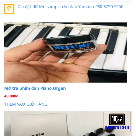
30 Tháng 9, 2025
Trang hợp âm chưa cập nhật sheet, bạn đợi một thời gian nhé
Khách
trong
Lỡ làng duyên em
30 Tháng 9, 2025
Cho xin sheet nhạc organ được không ạ
BÀI MỚI VIẾT
Dịch vụ cho thuê âm thanh tiệc gia đình, ban nhạc, ca s
20
Th7
Cài đặt dữ liệu cho đàn PSR-SX900 PSR-SX920 tại MIT
20
Th7
Dịch Vụ Cài Đặt Sample Đàn Organ Yamaha Tận Nhà 
07
Th7
Nâng Tầm Âm Thanh Cho Cây Đàn Của Bạn
Khóa Học Hướng Dẫn Sử Dụng Đàn Organ/Keyboard
26
Th6
Chuyên Sâu TPHCM | MITUMI
Cài đặt dữ liệu sample cho đàn Yamaha PSR-S750 S95
26
Th6