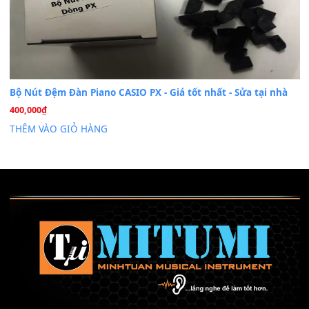
Mỡ tra phím đàn Piano Organ
40,000
₫
THÊM VÀO GIỎ HÀNG