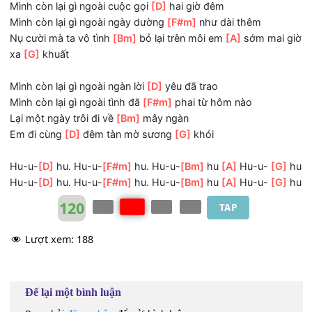
Mắt em nhoà đi
[D]
mascara
Em trách anh không đi
[F#m]
đến nơi gọi là nhà
Dù vạn ngày cũng
[Bm]
chẳng để lại gì
[A]
Tim mình thầm thì
[G]
Mình còn lại gì ngoài cuộc gọi
[D]
hai giờ đêm
Mình còn lại gì ngoài ngày dường
[F#m]
như dài thêm
Nụ cười mà ta vô tình
[Bm]
bỏ lại trên môi em
[A]
sớm mai
xa
[G]
khuất
Mình còn lại gì ngoài ngàn lời
[D]
yêu đã trao
Mình còn lại gì ngoài tình đã
[F#m]
phai từ hôm nào
Lại một ngày trôi đi về
[Bm]
mây ngàn
Em đi cùng
[D]
đêm tàn mờ sương
[G]
khói
Hu-u-
[D]
hu. Hu-u-
[F#m]
hu. Hu-u-
[Bm]
hu
[A]
Hu-u-
[
Hu-u-
[D]
hu. Hu-u-
[F#m]
hu. Hu-u-
[Bm]
hu
[A]
Hu-u-
[