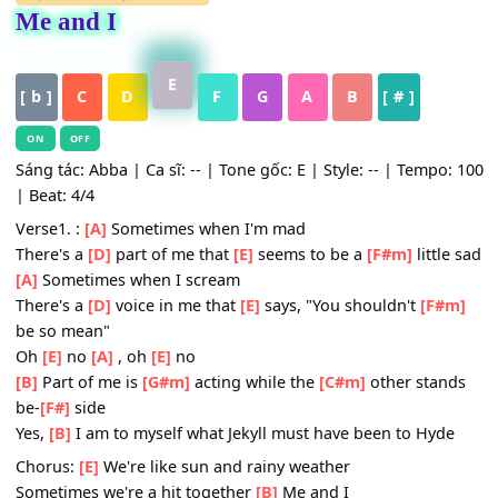
HỢP ÂM
,
Nhạc Quốc Tế
Me and I
E
[ b ]
C
D
F
G
A
B
[ # ]
ON
OFF
Sáng tác: Abba | Ca sĩ: -- | Tone gốc: E | Style: -- | Tempo
| Beat: 4/4
Verse1. :
[A]
Sometimes when I'm mad
There's a
[D]
part of me that
[E]
seems to be a
[F#m]
littl
[A]
Sometimes when I scream
There's a
[D]
voice in me that
[E]
says, "You shouldn't
[F#
be so mean"
Oh
[E]
no
[A]
, oh
[E]
no
[B]
Part of me is
[G#m]
acting while the
[C#m]
other sta