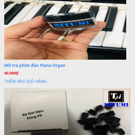
30 Tháng 9, 2025
Cho xin sheet nhạc organ được không ạ
BÀI MỚI VIẾT
Dịch vụ cho thuê âm thanh tiệc gia đình, ban nhạc, ca s
20
Th7
Cài đặt dữ liệu cho đàn PSR-SX900 PSR-SX920 tại MIT
20
Th7
Dịch Vụ Cài Đặt Sample Đàn Organ Yamaha Tận Nhà 
07
Th7
Nâng Tầm Âm Thanh Cho Cây Đàn Của Bạn
Khóa Học Hướng Dẫn Sử Dụng Đàn Organ/Keyboard
26
Th6
Chuyên Sâu TPHCM | MITUMI
Cài đặt dữ liệu sample cho đàn Yamaha PSR-S750 S95
26
Th6