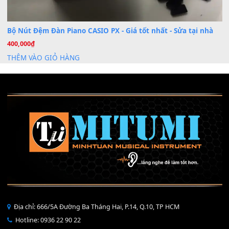
Mỡ tra phím đàn Piano Organ
40,000
₫
THÊM VÀO GIỎ HÀNG