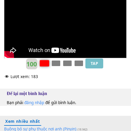
me
'Cause
[B]
it's an explanation to my split identity
Abba
E
100
TAP
Lượt xem:
183