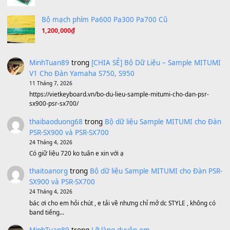
Ta Sẽ Trở Lại
(8.155)
Ông Hoàng Bảy
(8.133)
Avenged Sevenfold - Buried Alive
(8.109)
Sản phẩm dành cho bạn
BEND 4 CHIỀU MTP-5F MEGABEND
1,600,000
₫
Bánh xe Pa600 Pa900
500,000
₫
Bộ mạch phím Pa600 Pa300 Pa700 Cũ
1,200,000
₫
MinhTuan89
trong
[CHIA SẺ] Bộ Dữ Liệu – Sample MI