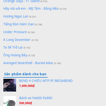
zǒu - 其实不想走
(8.929)
[SHEET] Ánh Trăng Nói Hộ Lòng Tôi - Mạnh Lệ Quân | Intro +
Pinyin
(8.651)
Bóng mây qua thềm
(8.577)
[SHEET PIANO] We Wish You A Merry Christmas
(8.516)
Orange Days - FT Island
(8.315)
Hãy nói với em - Mỹ Tâm - Bằng Kiều
(8.274)
Hương Ngọc Lan
(8.251)
Tiếng Đàn Hàm Oan
(8.194)
Under Pressure
(8.164)
A Long December
(8.155)