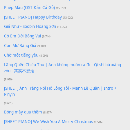
Để lại một bình luận
Bạn phải
đăng nhập
để gửi bình luận.
Xem nhiều nhất
Buông bỏ sự phụ thuộc nơi anh (Pinyin)
(18.942)
Phép Màu (OST Đàn Cá Gỗ)
(15.618)
[SHEET PIANO] Happy Birthday
(13.920)
Giá Như - Soobin Hoàng Sơn
(11.359)
Có Em Đời Bỗng Vui
(9.744)
Cơn Mơ Băng Giá
(9.103)
Chờ một tiếng yêu
(8.991)
Lãng Quên Chiều Thu | Anh không muốn ra đi | Qí shí bù xiǎ