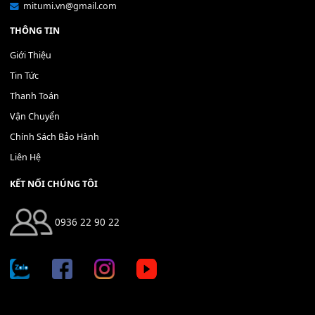
Bộ Nút Đệm Đàn Piano CASIO PX - Giá tốt nhất - Sửa tại n
400,000
₫
THÊM VÀO GIỎ HÀNG