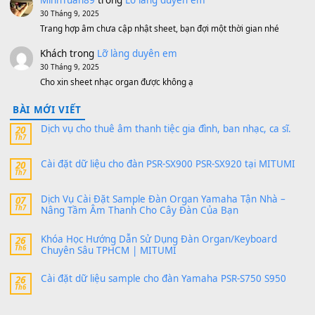
V1 Cho Đàn Yamaha S750, S950
11 Tháng 7, 2026
https://vietkeyboard.vn/bo-du-lieu-sample-mitumi-cho-dan-psr
sx900-psr-sx700/
thaibaoduong68
trong
Bộ dữ liệu Sample MITUMI cho
PSR-SX900 và PSR-SX700
24 Tháng 4, 2026
Có giữ liệu 720 ko tuân e xin với ạ
thaitoanorg
trong
Bộ dữ liệu Sample MITUMI cho Đàn
SX900 và PSR-SX700
24 Tháng 4, 2026
bác ơi cho em hỏi chút , e tải về nhưng chỉ mở dc STYLE , khôn
band tiếng…
MinhTuan89
trong
Lỡ làng duyên em
30 Tháng 9, 2025
Trang hợp âm chưa cập nhật sheet, bạn đợi một thời gian nhé
Khách
trong
Lỡ làng duyên em