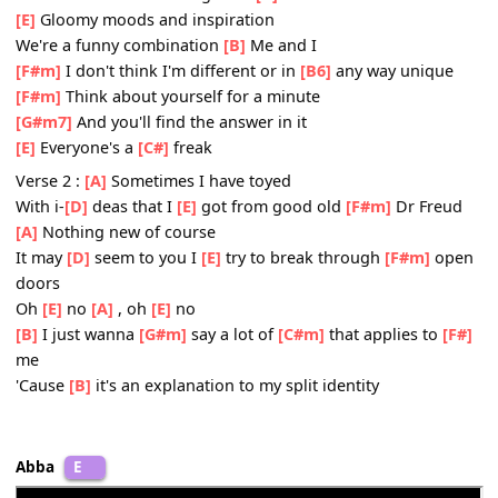
be-
[F#]
side
Yes,
[B]
I am to myself what Jekyll must have been to Hyd
Chorus:
[E]
We're like sun and rainy weather
Sometimes we're a hit together
[B]
Me and I
[E]
Gloomy moods and inspiration
We're a funny combination
[B]
Me and I
[F#m]
I don't think I'm different or in
[B6]
any way uniqu
[F#m]
Think about yourself for a minute
[G#m7]
And you'll find the answer in it
[E]
Everyone's a
[C#]
freak
Verse 2 :
[A]
Sometimes I have toyed
With i-
[D]
deas that I
[E]
got from good old
[F#m]
Dr Fre
[A]
Nothing new of course
It may
[D]
seem to you I
[E]
try to break through
[F#m]
o
doors
Oh
[E]
no
[A]
, oh
[E]
no
[B]
I just wanna
[G#m]
say a lot of
[C#m]
that applies to