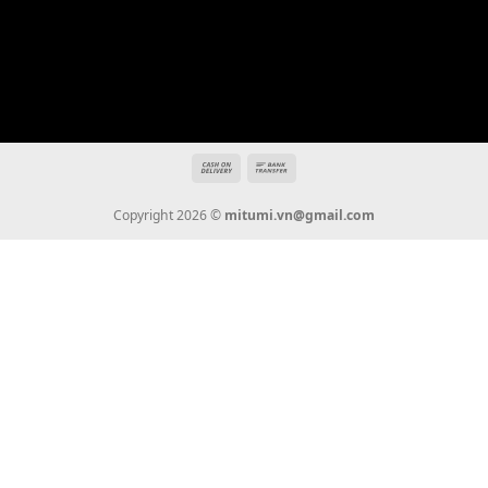
Địa chỉ: 666/5A Đường Ba Tháng Hai, P.14, Q.10, TP HCM
Hotline: 0936 22 90 22
mitumi.vn@gmail.com
THÔNG TIN
Giới Thiệu
Tin Tức
Thanh Toán
Vận Chuyển
Chính Sách Bảo Hành
Liên Hệ
KẾT NỐI CHÚNG TÔI
0936 22 90 22