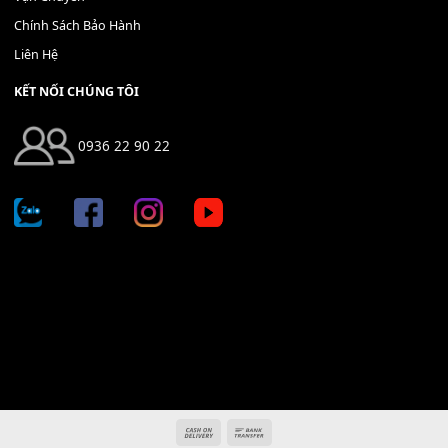
Địa chỉ: 666/5A Đường Ba Tháng Hai, P.14, Q.10, TP HCM
Hotline: 0936 22 90 22
mitumi.vn@gmail.com
THÔNG TIN
Giới Thiệu
Tin Tức