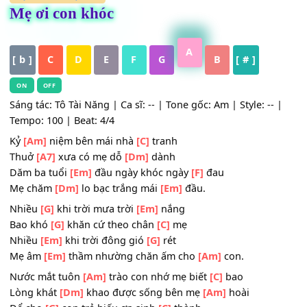
HỢP ÂM
,
Nhạc Trẻ
Mẹ ơi con khóc
A
[ b ]
C
D
E
F
G
B
[ # ]
ON
OFF
Sáng tác: Tô Tài Năng | Ca sĩ: -- | Tone gốc: Am | Style: --
Tempo: 100 | Beat: 4/4
Kỷ
[Am]
niệm bên mái nhà
[C]
tranh
Thuở
[A7]
xưa có mẹ dỗ
[Dm]
dành
Dăm ba tuổi
[Em]
đầu ngày khóc ngày
[F]
đau
Mẹ chăm
[Dm]
lo bạc trắng mái
[Em]
đầu.
Nhiều
[G]
khi trời mưa trời
[Em]
nắng
Bao khó
[G]
khăn cứ theo chân
[C]
mẹ
Nhiều
[Em]
khi trời đông gió
[G]
rét