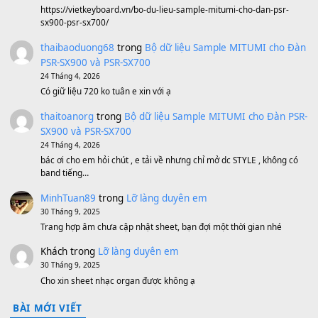
1,600,000
₫
Bánh xe Pa600 Pa900
500,000
₫
Bộ mạch phím Pa600 Pa300 Pa700 Cũ
1,200,000
₫
MinhTuan89
trong
[CHIA SẺ] Bộ Dữ Liệu – Sample MI
V1 Cho Đàn Yamaha S750, S950
11 Tháng 7, 2026
https://vietkeyboard.vn/bo-du-lieu-sample-mitumi-cho-dan-psr
sx900-psr-sx700/
thaibaoduong68
trong
Bộ dữ liệu Sample MITUMI cho
PSR-SX900 và PSR-SX700
24 Tháng 4, 2026
Có giữ liệu 720 ko tuân e xin với ạ