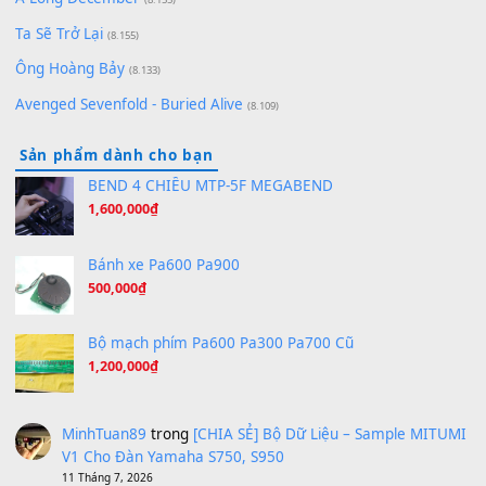
[SHEET PIANO] We Wish You A Merry Christmas
(8.516)
Orange Days - FT Island
(8.315)
Hãy nói với em - Mỹ Tâm - Bằng Kiều
(8.274)
Hương Ngọc Lan
(8.251)
Tiếng Đàn Hàm Oan
(8.194)
Under Pressure
(8.164)
A Long December
(8.155)
Ta Sẽ Trở Lại
(8.155)
Ông Hoàng Bảy
(8.133)
Avenged Sevenfold - Buried Alive
(8.109)
Sản phẩm dành cho bạn
BEND 4 CHIỀU MTP-5F MEGABEND