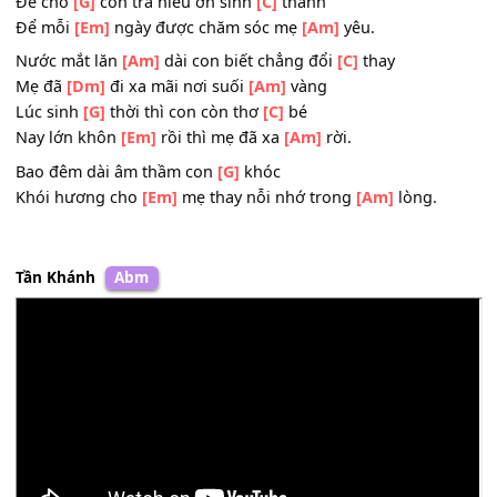
Mẹ âm
[Em]
thầm nhường chăn ấm cho
[Am]
con.
Nước mắt tuôn
[Am]
trào con nhớ mẹ biết
[C]
bao
Lòng khát
[Dm]
khao được sống bên mẹ
[Am]
hoài
Để cho
[G]
con trả hiếu ơn sinh
[C]
thành
Để mỗi
[Em]
ngày được chăm sóc mẹ
[Am]
yêu.
Nước mắt lăn
[Am]
dài con biết chẳng đổi
[C]
thay
Mẹ đã
[Dm]
đi xa mãi nơi suối
[Am]
vàng
Lúc sinh
[G]
thời thì con còn thơ
[C]
bé
Nay lớn khôn
[Em]
rồi thì mẹ đã xa
[Am]
rời.
Bao đêm dài âm thầm con
[G]
khóc
Khói hương cho
[Em]
mẹ thay nỗi nhớ trong
[Am]
lòng.
Tần Khánh
Abm