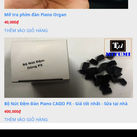
Dịch Vụ Cài Đặt Sample Đàn Organ Yamaha Tận Nhà 
07
Th7
Nâng Tầm Âm Thanh Cho Cây Đàn Của Bạn
Khóa Học Hướng Dẫn Sử Dụng Đàn Organ/Keyboard
26
Th6
Chuyên Sâu TPHCM | MITUMI
Cài đặt dữ liệu sample cho đàn Yamaha PSR-S750 S95
26
Th6