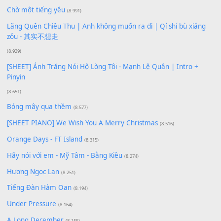
Buông bỏ sự phụ thuộc nơi anh (Pinyin)
(18.942)
Phép Màu (OST Đàn Cá Gỗ)
(15.618)
[SHEET PIANO] Happy Birthday
(13.920)
Giá Như - Soobin Hoàng Sơn
(11.359)
Có Em Đời Bỗng Vui
(9.744)
Cơn Mơ Băng Giá
(9.103)
Chờ một tiếng yêu
(8.991)
Lãng Quên Chiều Thu | Anh không muốn ra đi | Qí shí bù xiǎ
zǒu - 其实不想走
(8.929)
[SHEET] Ánh Trăng Nói Hộ Lòng Tôi - Mạnh Lệ Quân | Intro +
Pinyin
(8.651)
Bóng mây qua thềm
(8.577)