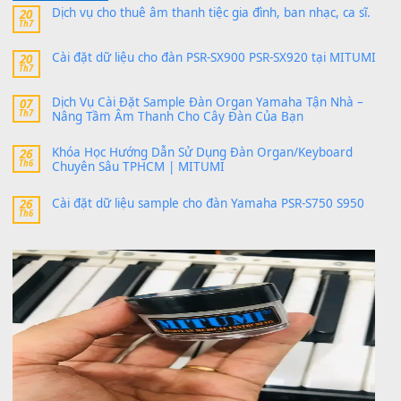
thaitoanorg
trong
Bộ dữ liệu Sample MITUMI cho Đàn
SX900 và PSR-SX700
24 Tháng 4, 2026
bác ơi cho em hỏi chút , e tải về nhưng chỉ mở dc STYLE , khôn
band tiếng…
MinhTuan89
trong
Lỡ làng duyên em
30 Tháng 9, 2025
Trang hợp âm chưa cập nhật sheet, bạn đợi một thời gian nhé
Khách
trong
Lỡ làng duyên em
30 Tháng 9, 2025
Cho xin sheet nhạc organ được không ạ
BÀI MỚI VIẾT
Dịch vụ cho thuê âm thanh tiệc gia đình, ban nhạc, ca s
20
Th7
Cài đặt dữ liệu cho đàn PSR-SX900 PSR-SX920 tại MIT
20
Th7