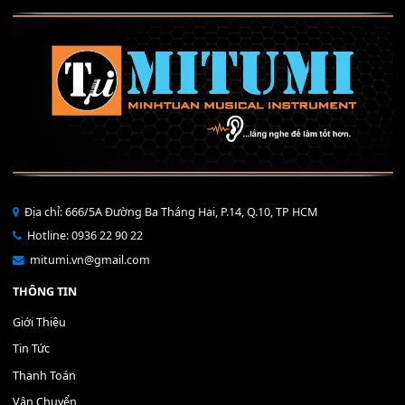
Mỡ tra phím đàn Piano Organ
40,000
₫
THÊM VÀO GIỎ HÀNG
Bộ Nút Đệm Đàn Piano CASIO PX - Giá tốt nhất - Sửa tại n
400,000
₫
THÊM VÀO GIỎ HÀNG