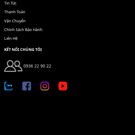
Bộ Nút Đệm Đàn Piano CASIO PX - Giá tốt nhất - Sửa tại n
400,000
₫
THÊM VÀO GIỎ HÀNG
Địa chỉ: 666/5A Đường Ba Tháng Hai, P.14, Q.10, TP HCM
Hotline: 0936 22 90 22