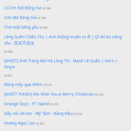
Bạn phải
đăng nhập
để gửi bình luận.
Xem nhiều nhất
Buông bỏ sự phụ thuộc nơi anh (Pinyin)
(18.942)
Phép Màu (OST Đàn Cá Gỗ)
(15.618)
[SHEET PIANO] Happy Birthday
(13.920)
Giá Như - Soobin Hoàng Sơn
(11.359)
Có Em Đời Bỗng Vui
(9.744)
Cơn Mơ Băng Giá
(9.103)
Chờ một tiếng yêu
(8.991)
Lãng Quên Chiều Thu | Anh không muốn ra đi | Qí shí bù xiǎ
zǒu - 其实不想走
(8.929)