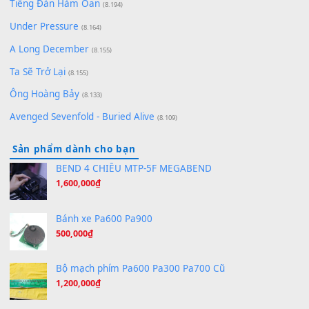
[SHEET] Ánh Trăng Nói Hộ Lòng Tôi - Mạnh Lệ Quân | Intro +
Pinyin
(8.651)
Bóng mây qua thềm
(8.577)
[SHEET PIANO] We Wish You A Merry Christmas
(8.516)
Orange Days - FT Island
(8.315)
Hãy nói với em - Mỹ Tâm - Bằng Kiều
(8.274)
Hương Ngọc Lan
(8.251)
Tiếng Đàn Hàm Oan
(8.194)
Under Pressure
(8.164)
A Long December
(8.155)
Ta Sẽ Trở Lại
(8.155)