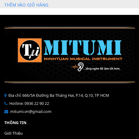
Mỡ tra phím đàn Piano Organ
40,000
₫
THÊM VÀO GIỎ HÀNG