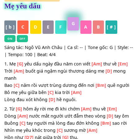
HỢP ÂM
,
Nhạc Trữ Tình
Mẹ yêu dấu
G
[ b ]
C
D
E
F
A
B
[ # ]
ON
OFF
Sáng tác: Ngô Vũ Anh Châu | Ca sĩ: -- | Tone gốc: G | Style
| Tempo: 100 | Beat: 4/4
1. Mẹ
[G]
yêu dấu ngày đầu năm con viết
[Am]
thư về
[E
Trời
[Am]
buốt giá ngậm ngùi thương dáng mẹ
[D]
mon
manh
Bao
[C]
năm rồi vượt trùng dương đến nơi
[Bm]
quê ngư
Bỏ mẹ yêu giữa bên
[C]
kia trời
[Am]
Lòng đau xót không
[D]
hề nguôi.
2. Từ
[G]
hôm ấy rời mẹ đi khi chớm
[Am]
thu về
[Em]