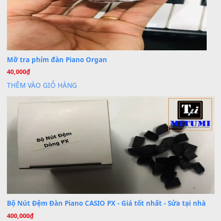
BÀI MỚI VIẾT
Dịch vụ cho thuê âm thanh tiệc gia đình, ban nhạc, ca s
20
Th7
Cài đặt dữ liệu cho đàn PSR-SX900 PSR-SX920 tại MIT
20
Th7
Dịch Vụ Cài Đặt Sample Đàn Organ Yamaha Tận Nhà 
07
Th7
Nâng Tầm Âm Thanh Cho Cây Đàn Của Bạn
Khóa Học Hướng Dẫn Sử Dụng Đàn Organ/Keyboard
26
Th6
Chuyên Sâu TPHCM | MITUMI
Cài đặt dữ liệu sample cho đàn Yamaha PSR-S750 S95
26
Th6