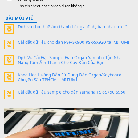
sx900-psr-sx700/
thaibaoduong68
trong
Bộ dữ liệu Sample MITUMI cho
PSR-SX900 và PSR-SX700
24 Tháng 4, 2026
Có giữ liệu 720 ko tuân e xin với ạ
thaitoanorg
trong
Bộ dữ liệu Sample MITUMI cho Đàn
SX900 và PSR-SX700
24 Tháng 4, 2026
bác ơi cho em hỏi chút , e tải về nhưng chỉ mở dc STYLE , khôn
band tiếng…
MinhTuan89
trong
Lỡ làng duyên em
30 Tháng 9, 2025
Trang hợp âm chưa cập nhật sheet, bạn đợi một thời gian nhé
Khách
trong
Lỡ làng duyên em
30 Tháng 9, 2025
Cho xin sheet nhạc organ được không ạ