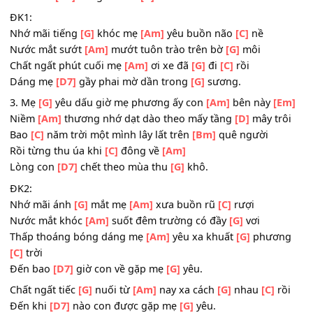
Dòng
[Am]
nước mắt người ướt đẫm theo vòng
[D]
tay 
Buông
[C]
tay người mà lòng đau đớn không
[Bm]
sao rờ
Nhìn mẹ yêu khóc trong
[C]
sương mờ
[Am]
Hồn như
[D7]
nát giữa trời
[G]
thu.
ĐK1:
Nhớ mãi tiếng
[G]
khóc mẹ
[Am]
yêu buồn não
[C]
nề
Nước mắt sướt
[Am]
mướt tuôn trào trên bờ
[G]
môi
Chất ngất phút cuối mẹ
[Am]
ơi xe đã
[G]
đi
[C]
rồi
Dáng mẹ
[D7]
gầy phai mờ dần trong
[G]
sương.
3. Mẹ
[G]
yêu dấu giờ mẹ phương ấy con
[Am]
bên này
[
Niềm
[Am]
thương nhớ dạt dào theo mấy tầng
[D]
mây tr
Bao
[C]
năm trời một mình lây lất trên
[Bm]
quê người
Rồi từng thu úa khi
[C]
đông về
[Am]
Lòng con
[D7]
chết theo mùa thu
[G]
khô.
ĐK2:
Nhớ mãi ánh
[G]
mắt mẹ
[Am]
xưa buồn rũ
[C]
rượi