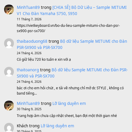
Ông Hoàng Bảy
(8.133)
Avenged Sevenfold - Buried Alive
(8.109)
Sản phẩm dành cho bạn
BEND 4 CHIỀU MTP-5F MEGABEND
1,600,000
₫
Bánh xe Pa600 Pa900
500,000
₫
Bộ mạch phím Pa600 Pa300 Pa700 Cũ
1,200,000
₫
MinhTuan89
trong
[CHIA SẺ] Bộ Dữ Liệu – Sample MI
V1 Cho Đàn Yamaha S750, S950
11 Tháng 7, 2026
https://vietkeyboard.vn/bo-du-lieu-sample-mitumi-cho-dan-psr