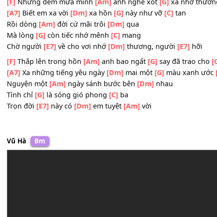
Đâu cũng vẫn ân
[G]
tình đợi người xưa chợt quay
[E7]
g
[Am]
Lá cũng đã phai
[A7]
màu em sẽ chẳng quay
[Dm]
v
Mà vì
[F]
sao hồn tôi
[E7]
vẫn vời vợi nhớ
[Am]
mong
[F]
Những đêm mưa mình
[Am]
anh nghe xót
[G]
xa nhớ
[A7]
Biết em xa vời
[Dm]
xa hồn
[G]
này như vỡ
[C]
tan
Rồi dòng
[Am]
đời cứ mãi trôi
[Dm]
qua
Mà lòng
[G]
còn tiếc nhớ mênh
[C]
mang
Chờ người
[E7]
về cho vơi nhớ
[Dm]
thương, người
[E7]
h
[F]
Thắp lên trong hồn
[Am]
anh bao ngất
[G]
say đã tra
[A7]
Xa những tiếng yêu ngày
[Dm]
mai một
[G]
màu xan
Nguyện một
[Am]
ngày sánh bước bên
[Dm]
nhau
Tình chỉ
[G]
là sóng gió phong
[C]
ba
Trọn đời
[E7]
này có
[Dm]
em tuyệt
[Am]
vời
Vũ Hà
Bm