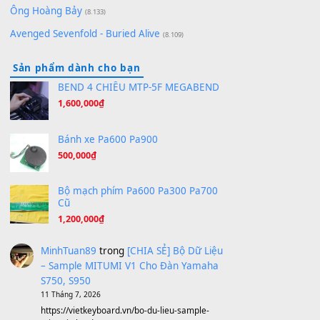
(8.516)
Orange Days - FT Island
(8.315)
Hãy nói với em - Mỹ Tâm - Bằng Kiều
(8.274)
Hương Ngọc Lan
(8.251)
Tiếng Đàn Hàm Oan
(8.194)
Under Pressure
(8.164)
A Long December
(8.155)
Ta Sẽ Trở Lại
(8.155)
Ông Hoàng Bảy
(8.133)
Avenged Sevenfold - Buried Alive
(8.109)
Sản phẩm dành cho bạn
BEND 4 CHIỀU MTP-5F MEGABEND