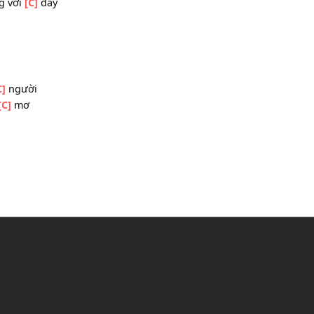
ót
ề
 thương vơi
[C]
đầy
ỡi
o cho
[C]
người
h ước
[C]
mơ