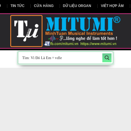
NG CHỦ
TIN TỨC
CỬA HÀNG
DỮ LIỆU ORGAN
V