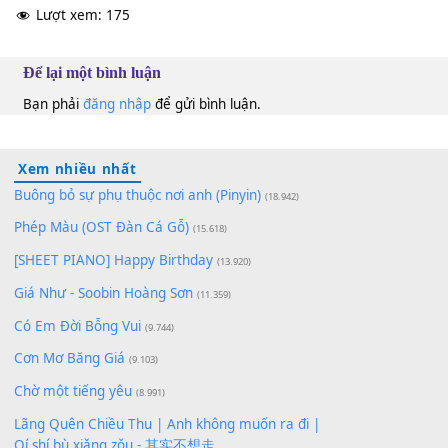
Gia An
Dm
Đoàn Phi
Dm
10
Lượt xem:
175
Để lại một bình luận
Bạn phải
đăng nhập
để gửi bình luận.
Xem nhiều nhất
Buông bỏ sự phụ thuộc nơi anh (Pinyin)
(18.942)