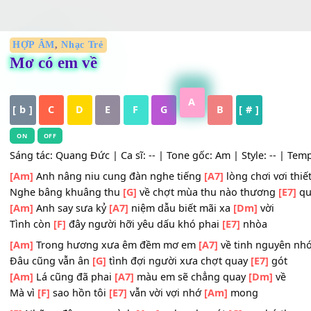
HỢP ÂM
,
Nhạc Trẻ
Mơ có em về
A
[ b ]
C
D
E
F
G
B
[ # ]
ON
OFF
Sáng tác: Quang Đức | Ca sĩ: -- | Tone gốc: Am | Style: --
[Am]
Anh nâng niu cung đàn nghe tiếng
[A7]
lòng chơi v
Nghe bâng khuâng thu
[G]
về chợt mùa thu nào thương
[Am]
Anh say sưa kỷ
[A7]
niệm dẫu biết mãi xa
[Dm]
vời
Tình còn
[F]
đây người hỡi yêu dấu khó phai
[E7]
nhòa
[Am]
Trong hương xưa êm đềm mơ em
[A7]
về tinh ngu