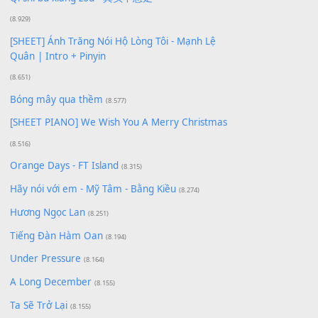
Phép Màu (OST Đàn Cá Gỗ)
(15.618)
[SHEET PIANO] Happy Birthday
(13.920)
Giá Như - Soobin Hoàng Sơn
(11.359)
Có Em Đời Bỗng Vui
(9.744)
Cơn Mơ Băng Giá
(9.103)
Chờ một tiếng yêu
(8.991)
Lãng Quên Chiều Thu | Anh không muốn ra đi |
Qí shí bù xiǎng zǒu - 其实不想走
(8.929)
[SHEET] Ánh Trăng Nói Hộ Lòng Tôi - Mạnh Lệ
Quân | Intro + Pinyin
(8.651)
Bóng mây qua thềm
(8.577)
[SHEET PIANO] We Wish You A Merry Christmas