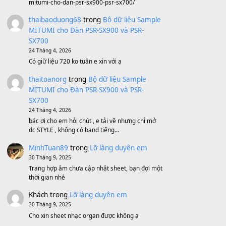
1,600,000
₫
Bánh xe Pa600 Pa900
500,000
₫
Bộ mạch phím Pa600 Pa300 Pa700
Cũ
1,200,000
₫
MinhTuan89
trong
[CHIA SẺ] Bộ Dữ Liệu
– Sample MITUMI V1 Cho Đàn Yamaha
S750, S950
11 Tháng 7, 2026
https://vietkeyboard.vn/bo-du-lieu-sample-
mitumi-cho-dan-psr-sx900-psr-sx700/
thaibaoduong68
trong
Bộ dữ liệu Sample
MITUMI cho Đàn PSR-SX900 và PSR-
SX700