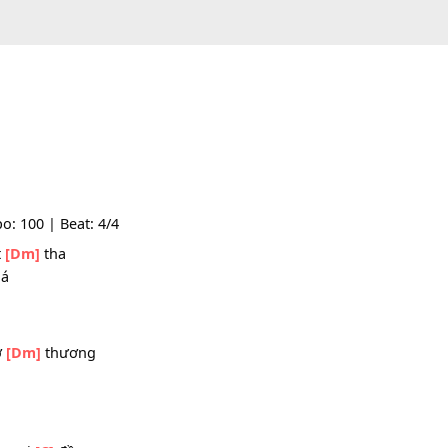
 | Tempo: 100 | Beat: 4/4
ơi thiết
[Dm]
tha
[E7]
quá
yên nhớ
[Dm]
thương