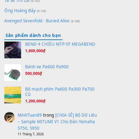
Bóng mây qua thềm
(8.577)
[SHEET PIANO] We Wish You A Merry Christmas
(8.516)
Orange Days - FT Island
(8.315)
Hãy nói với em - Mỹ Tâm - Bằng Kiều
(8.274)
Hương Ngọc Lan
(8.251)
Tiếng Đàn Hàm Oan
(8.194)
Under Pressure
(8.164)
A Long December
(8.155)
Ta Sẽ Trở Lại
(8.155)
Ông Hoàng Bảy
(8.133)
Avenged Sevenfold - Buried Alive
(8.109)