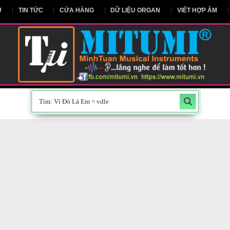
NG CHỦ
TIN TỨC
CỬA HÀNG
DỮ LIỆU ORGAN
V