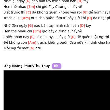
Một ai
[Em]
đó đã lỡ buồn lòng
[Bm]
tôi
Trách chi người
[C]
ta đã bỏ thật
[G]
rồi
Trách chi một
[Am]
người đã ở nơi rất
[D]
xa.
Nhớ lại ngày
[G]
nao bàn tay mình nắm bàn
[D]
tay
Hẹn thề nhau
[Em]
chi giờ đây đường ai nấy về
Biết trước thì
[C]
đã không quen không yêu rồi
[G]
để hô
Trách ai gì
[Am]
nữa cho buồn tâm trí bây giờ khi
[D]
đã 
Nhớ đến ngày
[G]
nao bàn tay mình nắm bàn
[D]
tay
Hẹn thề nhau chi
[Em]
giờ đây đường ai nấy về
Chiếc nhẫn này
[C]
sẽ đeo tay ai bây giờ
[G]
để quên một
Để không còn
[Am]
trách, không buồn đau nữa khi tình 
Mỗi người một
[G]
nơi.
Ưng Hoàng Phúc
&
Thu Thủy
Bb