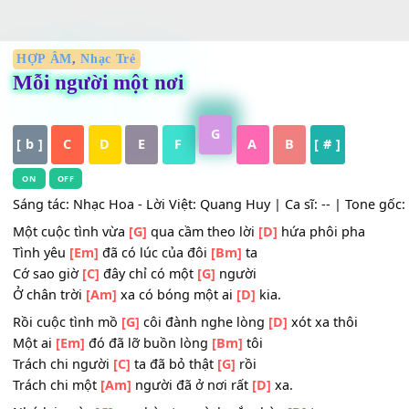
HỢP ÂM
,
Nhạc Trẻ
Mỗi người một nơi
G
[ b ]
C
D
E
F
A
B
[ # ]
ON
OFF
Sáng tác: Nhạc Hoa - Lời Việt: Quang Huy | Ca sĩ: -- | Tone
Một cuộc tình vừa
[G]
qua cầm theo lời
[D]
hứa phôi pha
Tình yêu
[Em]
đã có lúc của đôi
[Bm]
ta
Cớ sao giờ
[C]
đây chỉ có một
[G]
người
Ở chân trời
[Am]
xa có bóng một ai
[D]
kia.
Rồi cuộc tình mồ
[G]
côi đành nghe lòng
[D]
xót xa thôi