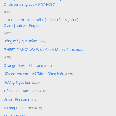
Xem nhiều nhất
Buông bỏ sự phụ thuộc nơi anh (Pinyin)
(18.942)
Phép Màu (OST Đàn Cá Gỗ)
(15.618)
[SHEET PIANO] Happy Birthday
(13.920)
Giá Như - Soobin Hoàng Sơn
(11.359)
Có Em Đời Bỗng Vui
(9.744)
Cơn Mơ Băng Giá
(9.103)
Chờ một tiếng yêu
(8.991)
Lãng Quên Chiều Thu | Anh không muốn ra đi |
Qí shí bù xiǎng zǒu - 其实不想走
(8.929)
[SHEET] Ánh Trăng Nói Hộ Lòng Tôi - Mạnh Lệ
Quân | Intro + Pinyin
(8.651)