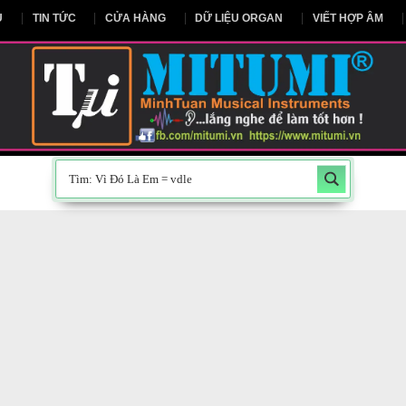
NG CHỦ
TIN TỨC
CỬA HÀNG
DỮ LIỆU ORGAN
V