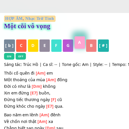
HỢP ÂM
,
Nhạc Trữ Tình
Một cõi vô vọng
A
[ b ]
C
D
E
F
G
B
[ # ]
ON
OFF
Sáng tác: Trúc Hồ | Ca sĩ: -- | Tone gốc: Am | Style: -- | 
Thôi cố quên đi
[Am]
em
Một thoáng của mùa
[Am]
đông
Đời có như là
[Dm]
không
Xin em đừng
[E7]
buồn,
Đừng tiếc thương ngày
[F]
cũ