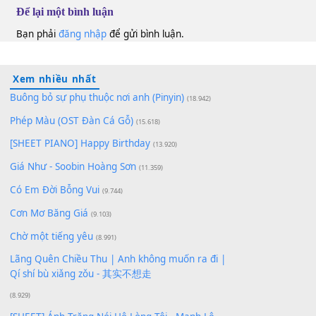
10
Lượt xem:
175
Để lại một bình luận
Bạn phải
đăng nhập
để gửi bình luận.
Xem nhiều nhất
Buông bỏ sự phụ thuộc nơi anh (Pinyin)
(18.942)
Phép Màu (OST Đàn Cá Gỗ)
(15.618)