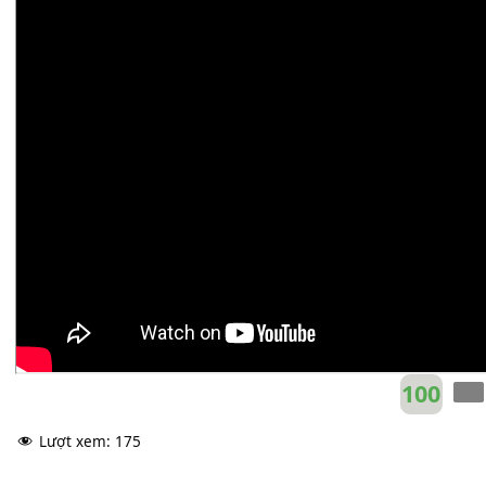
Nguyễn Hồng Nhung
&
Nguyên Khang
F#m