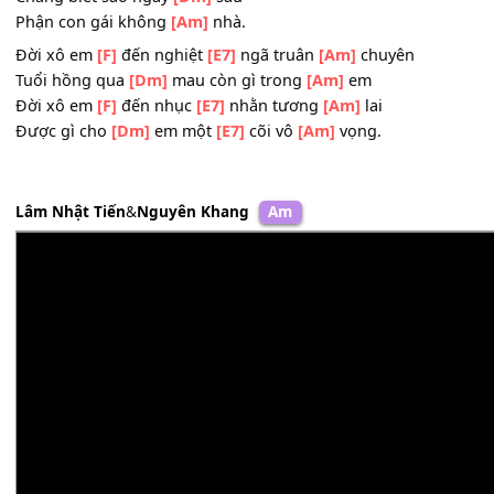
Đừng khóc cho ngày
[E7]
qua.
Bao năm em lênh
[Am]
đênh
Về chốn nơi thật
[Am]
xa
Chẳng biết sao ngày
[Dm]
sau
Phận con gái không
[Am]
nhà.
Đời xô em
[F]
đến nghiệt
[E7]
ngã truân
[Am]
chuyên
Tuổi hồng qua
[Dm]
mau còn gì trong
[Am]
em
Đời xô em
[F]
đến nhục
[E7]
nhằn tương
[Am]
lai
Được gì cho
[Dm]
em một
[E7]
cõi vô
[Am]
vọng.
Lâm Nhật Tiến
&
Nguyên Khang
Am