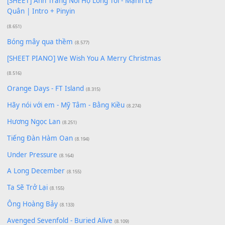
[SHEET PIANO] Happy Birthday
(13.920)
Giá Như - Soobin Hoàng Sơn
(11.359)
Có Em Đời Bỗng Vui
(9.744)
Cơn Mơ Băng Giá
(9.103)
Chờ một tiếng yêu
(8.991)
Lãng Quên Chiều Thu | Anh không muốn ra đi |
Qí shí bù xiǎng zǒu - 其实不想走
(8.929)
[SHEET] Ánh Trăng Nói Hộ Lòng Tôi - Mạnh Lệ
Quân | Intro + Pinyin
(8.651)
Bóng mây qua thềm
(8.577)
[SHEET PIANO] We Wish You A Merry Christmas