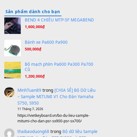
(8.516)
Orange Days - FT Island
(8.315)
Hãy nói với em - Mỹ Tâm - Bằng Kiều
(8.274)
Hương Ngọc Lan
(8.251)
Tiếng Đàn Hàm Oan
(8.194)
Under Pressure
(8.164)
A Long December
(8.155)
Ta Sẽ Trở Lại
(8.155)
Ông Hoàng Bảy
(8.133)
Avenged Sevenfold - Buried Alive
(8.109)
Sản phẩm dành cho bạn
BEND 4 CHIỀU MTP-5F MEGABEND
1,600,000
₫