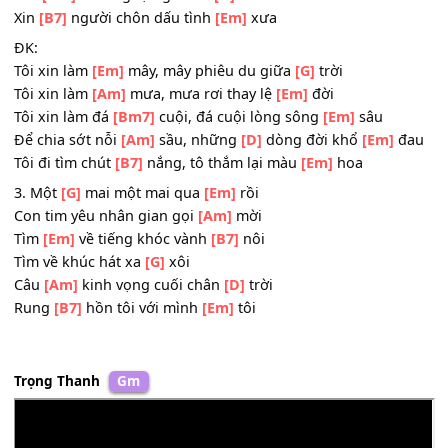
Xin em trao nhau nụ
[Am]
cười
Dù
[Em]
tình cay đắng người
[B7]
ơi
Dù tình đã chết trên
[G]
môi
Yêu
[Am]
thương tựa gió mơ
[D]
hồ
Xin
[B7]
người chôn dấu tình
[Em]
xưa
ĐK:
Tôi xin làm
[Em]
mây, mây phiêu du giữa
[G]
trời
Tôi xin làm
[Am]
mưa, mưa rơi thay lệ
[Em]
đời
Tôi xin làm đá
[Bm7]
cuội, đá cuội lòng sông
[Em]
sâu
Để chia sớt nỗi
[Am]
sầu, những
[D]
dòng đời khổ
[Em]
Tôi đi tìm chút
[B7]
nắng, tô thắm lại màu
[Em]
hoa
3. Một
[G]
mai một mai qua
[Em]
rồi
Con tim yêu nhân gian gọi
[Am]
mời
Tìm
[Em]
về tiếng khóc vành
[B7]
nôi
Tìm về khúc hát xa
[G]
xôi
Câu
[Am]
kinh vọng cuối chân
[D]
trời
Rung
[B7]
hồn tôi với mình
[Em]
tôi