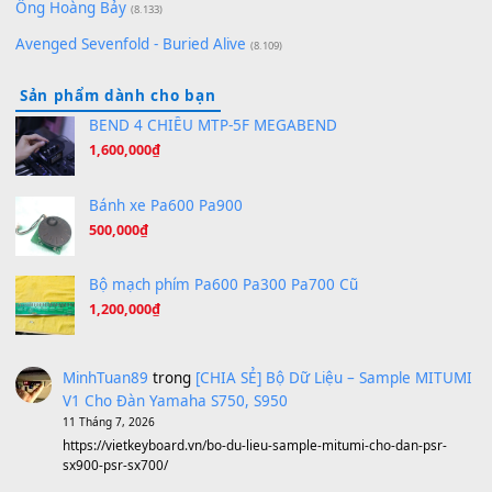
[SHEET PIANO] We Wish You A Merry Christmas
(8.516)
Orange Days - FT Island
(8.315)
Hãy nói với em - Mỹ Tâm - Bằng Kiều
(8.274)
Hương Ngọc Lan
(8.251)
Tiếng Đàn Hàm Oan
(8.194)
Under Pressure
(8.164)
A Long December
(8.155)
Ta Sẽ Trở Lại
(8.155)
Ông Hoàng Bảy
(8.133)
Avenged Sevenfold - Buried Alive
(8.109)
Sản phẩm dành cho bạn
BEND 4 CHIỀU MTP-5F MEGABEND