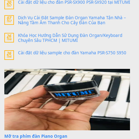
thaitoanorg
trong
Bộ dữ liệu Sample MITUMI cho Đàn
SX900 và PSR-SX700
24 Tháng 4, 2026
bác ơi cho em hỏi chút , e tải về nhưng chỉ mở dc STYLE , khôn
band tiếng…
MinhTuan89
trong
Lỡ làng duyên em
30 Tháng 9, 2025
Trang hợp âm chưa cập nhật sheet, bạn đợi một thời gian nhé
Khách
trong
Lỡ làng duyên em
30 Tháng 9, 2025
Cho xin sheet nhạc organ được không ạ
BÀI MỚI VIẾT
Dịch vụ cho thuê âm thanh tiệc gia đình, ban nhạc, ca s
20
Th7
Cài đặt dữ liệu cho đàn PSR-SX900 PSR-SX920 tại MIT
20
Th7