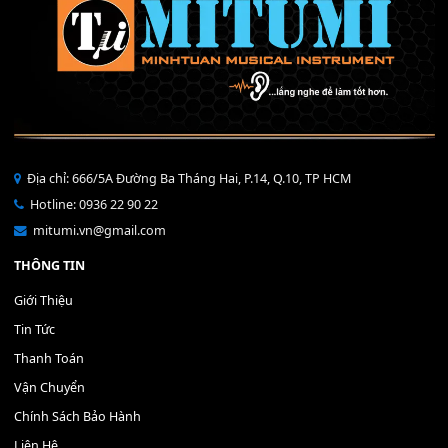
40,000
₫
THÊM VÀO GIỎ HÀNG
Bộ Nút Đệm Đàn Piano CASIO PX - Giá tốt nhất - Sửa tại n
400,000
₫
THÊM VÀO GIỎ HÀNG