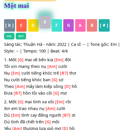
HỢP ÂM
,
Nhạc Trữ Tình
Một mai
E
[ b ]
C
D
F
G
A
B
[ # ]
ON
OFF
Sáng tác: Thuận Hà - năm: 2022 | Ca sĩ: -- | Tone gốc: Em
Style: -- | Tempo: 100 | Beat: 4/4
1. Một
[G]
mai về bên kia
[Em]
đời
Tôi xin mang theo nụ
[Am]
cười
Nụ
[Em]
cười tiếng khóc trẻ
[B7]
thơ
Nụ cười tiếng khóc ban
[G]
sơ
Theo
[Am]
mây làm kiếp sông
[D]
hồ
Đưa
[B7]
hồn tôi vào cõi
[G]
mơ
2. Một
[G]
mai tình xa xôi
[Em]
rồi