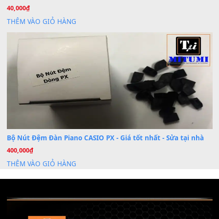
Dịch Vụ Cài Đặt Sample Đàn Organ Yamaha Tận Nhà 
07
Th7
Nâng Tầm Âm Thanh Cho Cây Đàn Của Bạn
Khóa Học Hướng Dẫn Sử Dụng Đàn Organ/Keyboard
26
Th6
Chuyên Sâu TPHCM | MITUMI
Cài đặt dữ liệu sample cho đàn Yamaha PSR-S750 S95
26
Th6
Mỡ tra phím đàn Piano Organ