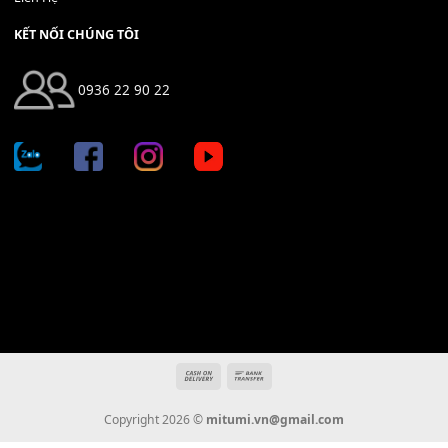
Địa chỉ: 666/5A Đường Ba Tháng Hai, P.14, Q.10, TP HCM
Hotline: 0936 22 90 22
mitumi.vn@gmail.com
THÔNG TIN
Giới Thiệu
Tin Tức