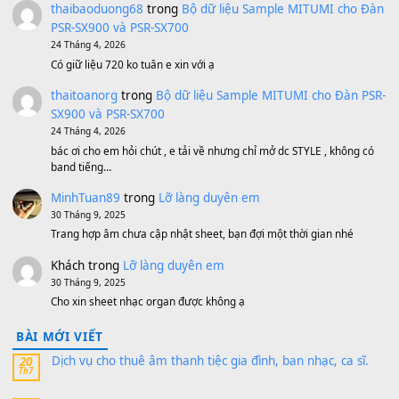
1,600,000
₫
Bánh xe Pa600 Pa900
500,000
₫
Bộ mạch phím Pa600 Pa300 Pa700 Cũ
1,200,000
₫
MinhTuan89
trong
[CHIA SẺ] Bộ Dữ Liệu – Sample MI
V1 Cho Đàn Yamaha S750, S950
11 Tháng 7, 2026
https://vietkeyboard.vn/bo-du-lieu-sample-mitumi-cho-dan-psr
sx900-psr-sx700/
thaibaoduong68
trong
Bộ dữ liệu Sample MITUMI cho
PSR-SX900 và PSR-SX700
24 Tháng 4, 2026
Có giữ liệu 720 ko tuân e xin với ạ