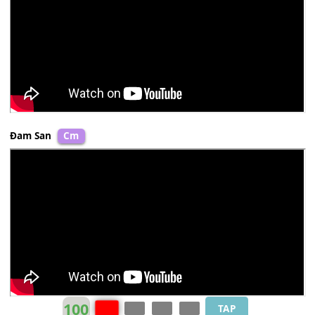
Trọng Thanh
Gm
Đam San
Cm