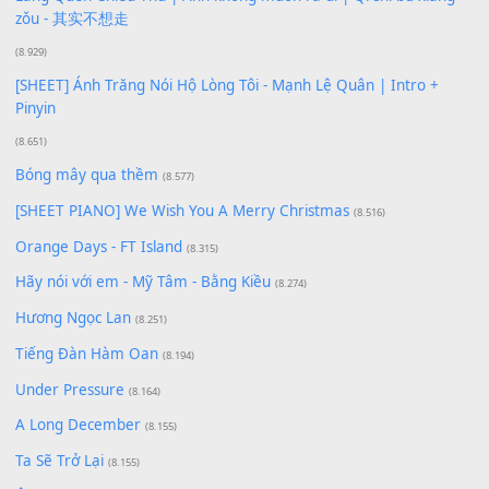
Phép Màu (OST Đàn Cá Gỗ)
(15.618)
[SHEET PIANO] Happy Birthday
(13.920)
Giá Như - Soobin Hoàng Sơn
(11.359)
Có Em Đời Bỗng Vui
(9.744)
Cơn Mơ Băng Giá
(9.103)
Chờ một tiếng yêu
(8.991)
Lãng Quên Chiều Thu | Anh không muốn ra đi | Qí shí bù xiǎ
zǒu - 其实不想走
(8.929)
[SHEET] Ánh Trăng Nói Hộ Lòng Tôi - Mạnh Lệ Quân | Intro +
Pinyin
(8.651)
Bóng mây qua thềm
(8.577)