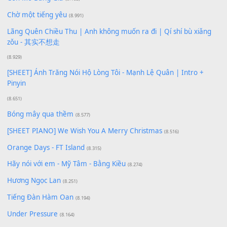
Buông bỏ sự phụ thuộc nơi anh (Pinyin)
(18.942)
Phép Màu (OST Đàn Cá Gỗ)
(15.618)
[SHEET PIANO] Happy Birthday
(13.920)
Giá Như - Soobin Hoàng Sơn
(11.359)
Có Em Đời Bỗng Vui
(9.744)
Cơn Mơ Băng Giá
(9.103)
Chờ một tiếng yêu
(8.991)
Lãng Quên Chiều Thu | Anh không muốn ra đi | Qí shí bù xiǎ
zǒu - 其实不想走
(8.929)
[SHEET] Ánh Trăng Nói Hộ Lòng Tôi - Mạnh Lệ Quân | Intro +
Pinyin
(8.651)