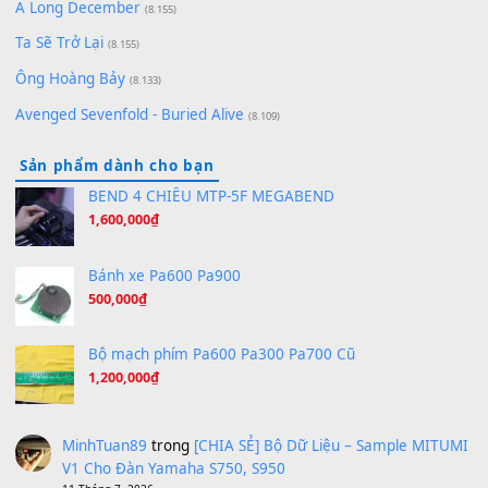
Bóng mây qua thềm
(8.577)
[SHEET PIANO] We Wish You A Merry Christmas
(8.516)
Orange Days - FT Island
(8.315)
Hãy nói với em - Mỹ Tâm - Bằng Kiều
(8.274)
Hương Ngọc Lan
(8.251)
Tiếng Đàn Hàm Oan
(8.194)
Under Pressure
(8.164)
A Long December
(8.155)
Ta Sẽ Trở Lại
(8.155)
Ông Hoàng Bảy
(8.133)
Avenged Sevenfold - Buried Alive
(8.109)
Sản phẩm dành cho bạn