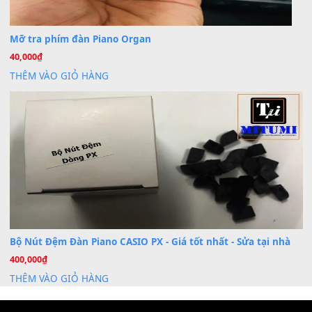
Dịch Vụ Cài Đặt Sample Đàn Organ Yamaha Tận Nhà 
07
Th7
Nâng Tầm Âm Thanh Cho Cây Đàn Của Bạn
Khóa Học Hướng Dẫn Sử Dụng Đàn Organ/Keyboard
26
Th6
Chuyên Sâu TPHCM | MITUMI
Cài đặt dữ liệu sample cho đàn Yamaha PSR-S750 S95
26
Th6