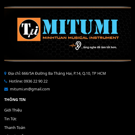
Mỡ tra phím đàn Piano Organ
40,000
₫
THÊM VÀO GIỎ HÀNG
Bộ Nút Đệm Đàn Piano CASIO PX - Giá tốt nhất - Sửa tại n
400,000
₫
THÊM VÀO GIỎ HÀNG