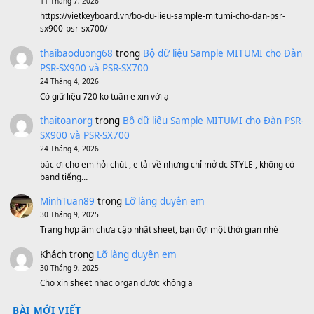
BEND 4 CHIỀU MTP-5F MEGABEND
1,600,000
₫
Bánh xe Pa600 Pa900
500,000
₫
Bộ mạch phím Pa600 Pa300 Pa700 Cũ
1,200,000
₫
MinhTuan89
trong
[CHIA SẺ] Bộ Dữ Liệu – Sample MI
V1 Cho Đàn Yamaha S750, S950
11 Tháng 7, 2026
https://vietkeyboard.vn/bo-du-lieu-sample-mitumi-cho-dan-psr
sx900-psr-sx700/
thaibaoduong68
trong
Bộ dữ liệu Sample MITUMI cho
PSR-SX900 và PSR-SX700
24 Tháng 4, 2026