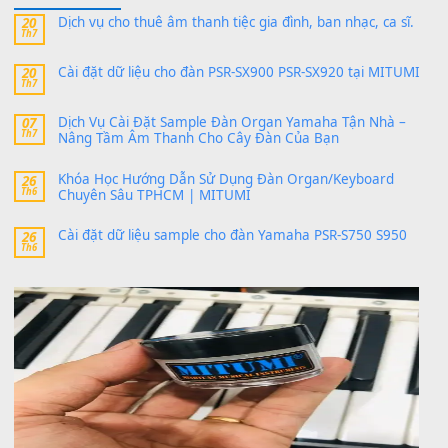
Có giữ liệu 720 ko tuân e xin với ạ
thaitoanorg
trong
Bộ dữ liệu Sample MITUMI cho Đàn
SX900 và PSR-SX700
24 Tháng 4, 2026
bác ơi cho em hỏi chút , e tải về nhưng chỉ mở dc STYLE , khôn
band tiếng…
MinhTuan89
trong
Lỡ làng duyên em
30 Tháng 9, 2025
Trang hợp âm chưa cập nhật sheet, bạn đợi một thời gian nhé
Khách
trong
Lỡ làng duyên em
30 Tháng 9, 2025
Cho xin sheet nhạc organ được không ạ
BÀI MỚI VIẾT
Dịch vụ cho thuê âm thanh tiệc gia đình, ban nhạc, ca s
20
Th7
Cài đặt dữ liệu cho đàn PSR-SX900 PSR-SX920 tại MIT
20
Th7