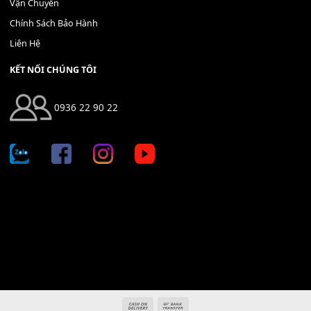
Địa chỉ: 666/5A Đường Ba Tháng Hai, P.14, Q.10, TP HCM
Hotline: 0936 22 90 22
mitumi.vn@gmail.com
THÔNG TIN
Giới Thiệu
Tin Tức