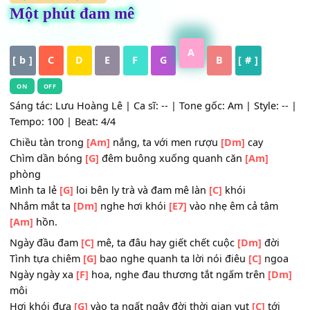
HỢP ÂM
,
Nhạc Trẻ
Một phút đam mê
A
[ b ]
C
D
E
F
G
B
[ # ]
ON
OFF
Sáng tác: Lưu Hoàng Lê | Ca sĩ: -- | Tone gốc: Am | Style: 
Tempo: 100 | Beat: 4/4
Chiều tàn trong
[Am]
nắng, ta với men rượu
[Dm]
cay
Chìm dần bóng
[G]
đêm buông xuống quanh căn
[Am]
phòng
Mình ta lẻ
[G]
loi bên ly trà và đam mê làn
[C]
khói
Nhắm mắt ta
[Dm]
nghe hơi khói
[E7]
vào nhẹ êm cả tâm
[Am]
hồn.
Ngày đầu đam
[C]
mê, ta đâu hay giết chết cuộc
[Dm]
đờ