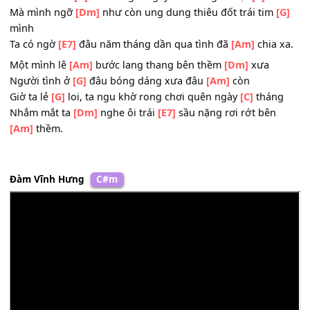
Tình tựa chiêm
[G]
bao nghe quanh ta lời nói điêu
[C]
ng
Ngày ngày xa
[F]
hoa, nghe đau thương tắt ngấm trên
[
môi
Hơi khói đưa
[G]
vào ta ngất ngây đời thời gian vụt
[C]
tớ
Mà mình ngỡ
[Dm]
như còn ung dung thiêu đốt trái tim
mình
Ta có ngờ
[E7]
đâu năm tháng dần qua tình đã
[Am]
chia 
Một mình lê
[Am]
bước lang thang bên thềm
[Dm]
xưa
Người tình ở
[G]
đâu bóng dáng xưa đâu
[Am]
còn
Giờ ta lẻ
[G]
loi, ta ngu khờ rong chơi quên ngày
[C]
thán
Nhắm mắt ta
[Dm]
nghe ôi trái
[E7]
sầu nặng rơi rớt bên
[Am]
thềm.
Đàm Vĩnh Hưng
C#m