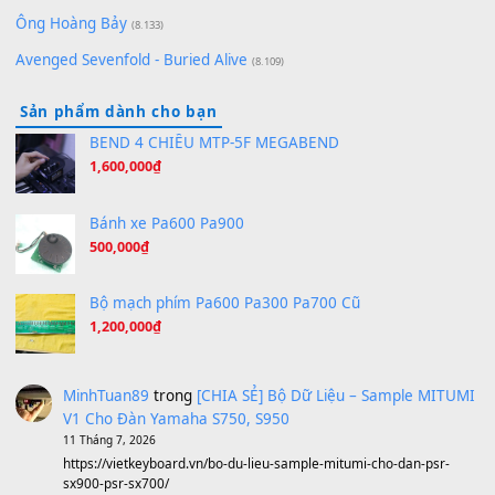
Orange Days - FT Island
(8.315)
Hãy nói với em - Mỹ Tâm - Bằng Kiều
(8.274)
Hương Ngọc Lan
(8.251)
Tiếng Đàn Hàm Oan
(8.194)
Under Pressure
(8.164)
A Long December
(8.155)
Ta Sẽ Trở Lại
(8.155)
Ông Hoàng Bảy
(8.133)
Avenged Sevenfold - Buried Alive
(8.109)
Sản phẩm dành cho bạn
BEND 4 CHIỀU MTP-5F MEGABEND
1,600,000
₫