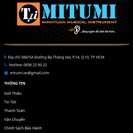
THÊM VÀO GIỎ HÀNG
Bộ Nút Đệm Đàn Piano CASIO PX - Giá tốt nhất - Sửa tại n
400,000
₫
THÊM VÀO GIỎ HÀNG