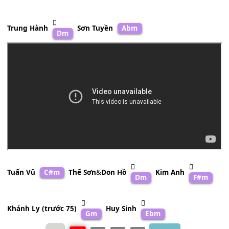
Mưa rơi đèn khuya hắt
[E7]
hiu
Xoáy trong
[Am]
hồn tình sầu lẻ loi
Gió
[Dm]
khuya buốt
[E7]
lạnh đìu
[Am]
hiu
Trung Hành
Sơn Tuyền
Abm
Dm