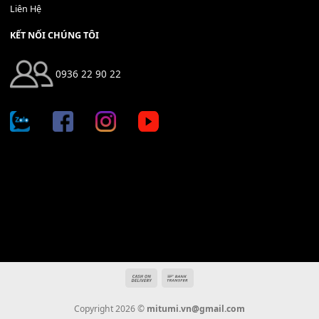
Địa chỉ: 666/5A Đường Ba Tháng Hai, P.14, Q.10, TP HCM
Hotline: 0936 22 90 22
mitumi.vn@gmail.com
THÔNG TIN
Giới Thiệu
Tin Tức
Thanh Toán
Vận Chuyển