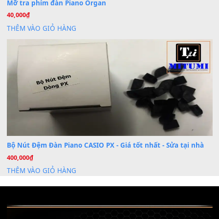
Khóa Học Hướng Dẫn Sử Dụng Đàn Organ/Keyboard
26
Th6
Chuyên Sâu TPHCM | MITUMI
Cài đặt dữ liệu sample cho đàn Yamaha PSR-S750 S95
26
Th6
Mỡ tra phím đàn Piano Organ
40,000
₫