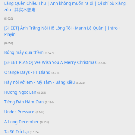
[SHEET PIANO] Happy Birthday
(13.920)
Giá Như - Soobin Hoàng Sơn
(11.359)
Có Em Đời Bỗng Vui
(9.744)
Cơn Mơ Băng Giá
(9.103)
Chờ một tiếng yêu
(8.991)
Lãng Quên Chiều Thu | Anh không muốn ra đi | Qí shí bù xiǎ
zǒu - 其实不想走
(8.929)
[SHEET] Ánh Trăng Nói Hộ Lòng Tôi - Mạnh Lệ Quân | Intro +
Pinyin
(8.651)
Bóng mây qua thềm
(8.577)
[SHEET PIANO] We Wish You A Merry Christmas
(8.516)