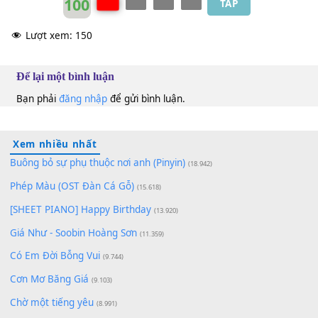
Tuấn Vũ
C#m
Thế Sơn
&
Don Hồ
Kim Anh
Dm
F#
Khánh Ly (trước 75)
Huy Sinh
Gm
Ebm
100
TAP
Lượt xem:
150
Để lại một bình luận
Bạn phải
đăng nhập
để gửi bình luận.
Xem nhiều nhất
Buông bỏ sự phụ thuộc nơi anh (Pinyin)
(18.942)
Phép Màu (OST Đàn Cá Gỗ)
(15.618)