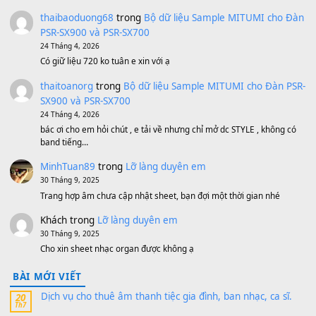
Bánh xe Pa600 Pa900
500,000
₫
Bộ mạch phím Pa600 Pa300 Pa700 Cũ
1,200,000
₫
MinhTuan89
trong
[CHIA SẺ] Bộ Dữ Liệu – Sample MI
V1 Cho Đàn Yamaha S750, S950
11 Tháng 7, 2026
https://vietkeyboard.vn/bo-du-lieu-sample-mitumi-cho-dan-psr
sx900-psr-sx700/
thaibaoduong68
trong
Bộ dữ liệu Sample MITUMI cho
PSR-SX900 và PSR-SX700
24 Tháng 4, 2026
Có giữ liệu 720 ko tuân e xin với ạ
thaitoanorg
trong
Bộ dữ liệu Sample MITUMI cho Đàn