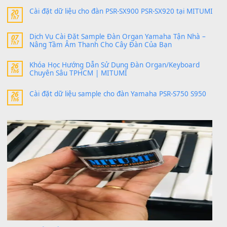
SX900 và PSR-SX700
24 Tháng 4, 2026
bác ơi cho em hỏi chút , e tải về nhưng chỉ mở dc STYLE , khôn
band tiếng…
MinhTuan89
trong
Lỡ làng duyên em
30 Tháng 9, 2025
Trang hợp âm chưa cập nhật sheet, bạn đợi một thời gian nhé
Khách
trong
Lỡ làng duyên em
30 Tháng 9, 2025
Cho xin sheet nhạc organ được không ạ
BÀI MỚI VIẾT
Dịch vụ cho thuê âm thanh tiệc gia đình, ban nhạc, ca s
20
Th7
Cài đặt dữ liệu cho đàn PSR-SX900 PSR-SX920 tại MIT
20
Th7
Dịch Vụ Cài Đặt Sample Đàn Organ Yamaha Tận Nhà 
07
Th7
Nâng Tầm Âm Thanh Cho Cây Đàn Của Bạn