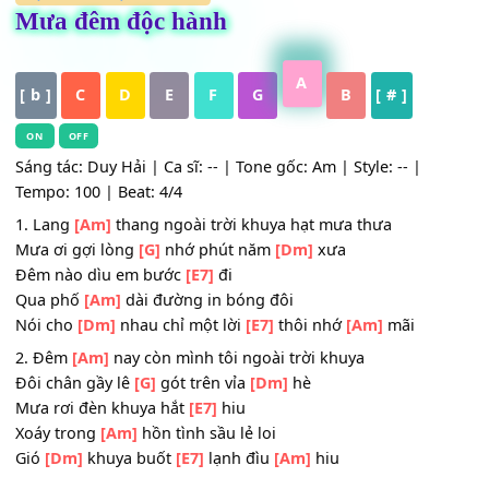
HỢP ÂM
,
Nhạc Trữ Tình
Mưa đêm độc hành
A
[ b ]
C
D
E
F
G
B
[ # ]
ON
OFF
Sáng tác: Duy Hải | Ca sĩ: -- | Tone gốc: Am | Style: -- |
Tempo: 100 | Beat: 4/4
1. Lang
[Am]
thang ngoài trời khuya hạt mưa thưa
Mưa ơi gợi lòng
[G]
nhớ phút năm
[Dm]
xưa
Đêm nào dìu em bước
[E7]
đi
Qua phố
[Am]
dài đường in bóng đôi
Nói cho
[Dm]
nhau chỉ một lời
[E7]
thôi nhớ
[Am]
mãi
2. Đêm
[Am]
nay còn mình tôi ngoài trời khuya
Đôi chân gầy lê
[G]
gót trên vỉa
[Dm]
hè