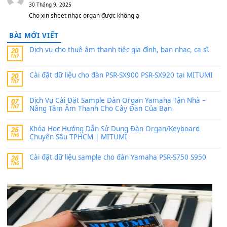
24 Tháng 4, 2026
Có giữ liệu 720 ko tuân e xin với ạ
thaitoanorg
trong
Bộ dữ liệu Sample MITUMI cho Đàn
SX900 và PSR-SX700
24 Tháng 4, 2026
bác ơi cho em hỏi chút , e tải về nhưng chỉ mở dc STYLE , khôn
band tiếng…
MinhTuan89
trong
Lỡ làng duyên em
30 Tháng 9, 2025
Trang hợp âm chưa cập nhật sheet, bạn đợi một thời gian nhé
Khách
trong
Lỡ làng duyên em
30 Tháng 9, 2025
Cho xin sheet nhạc organ được không ạ
BÀI MỚI VIẾT
Dịch vụ cho thuê âm thanh tiệc gia đình, ban nhạc, ca s
20
Th7