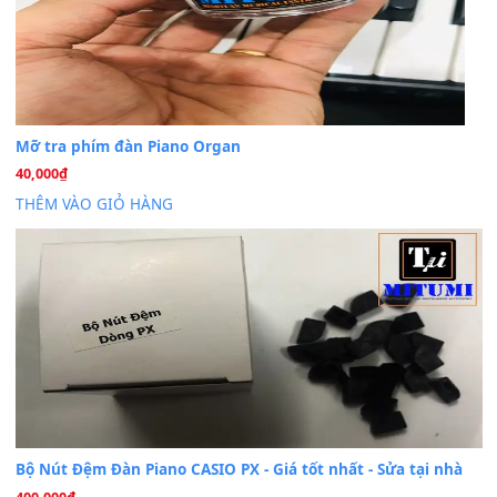
Cài đặt dữ liệu cho đàn PSR-SX900 PSR-SX920 tại MIT
20
Th7
Dịch Vụ Cài Đặt Sample Đàn Organ Yamaha Tận Nhà 
07
Th7
Nâng Tầm Âm Thanh Cho Cây Đàn Của Bạn
Khóa Học Hướng Dẫn Sử Dụng Đàn Organ/Keyboard
26
Th6
Chuyên Sâu TPHCM | MITUMI
Cài đặt dữ liệu sample cho đàn Yamaha PSR-S750 S95
26
Th6