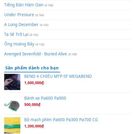
(8.651)
Bóng mây qua thềm
(8.577)
[SHEET PIANO] We Wish You A Merry Christmas
(8.516)
Orange Days - FT Island
(8.315)
Hãy nói với em - Mỹ Tâm - Bằng Kiều
(8.274)
Hương Ngọc Lan
(8.251)
Tiếng Đàn Hàm Oan
(8.194)
Under Pressure
(8.164)
A Long December
(8.155)
Ta Sẽ Trở Lại
(8.155)
Ông Hoàng Bảy
(8.133)
Avenged Sevenfold - Buried Alive
(8.109)