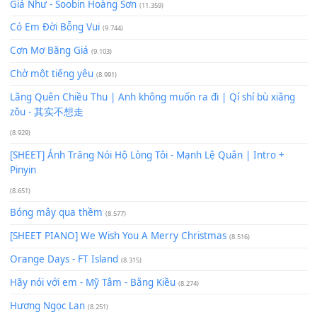
Xem nhiều nhất
Buông bỏ sự phụ thuộc nơi anh (Pinyin)
(18.942)
Phép Màu (OST Đàn Cá Gỗ)
(15.618)
[SHEET PIANO] Happy Birthday
(13.920)
Giá Như - Soobin Hoàng Sơn
(11.359)
Có Em Đời Bỗng Vui
(9.744)
Cơn Mơ Băng Giá
(9.103)
Chờ một tiếng yêu
(8.991)
Lãng Quên Chiều Thu | Anh không muốn ra đi | Qí shí bù xiǎ
zǒu - 其实不想走
(8.929)
[SHEET] Ánh Trăng Nói Hộ Lòng Tôi - Mạnh Lệ Quân | Intro +
Pinyin