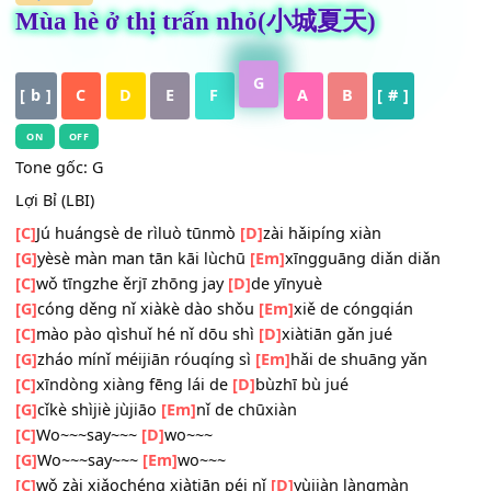
HỢP ÂM
Mùa hè ở thị trấn nhỏ(小城夏天)
G
[ b ]
C
D
E
F
A
B
[ # ]
ON
OFF
Tone gốc: G
Lợi Bỉ (LBI)
[C]
Jú huángsè de rìluò tūnmò
[D]
zài hǎipíng xiàn
[G]
yèsè màn man tān kāi lùchū
[Em]
xīngguāng diǎn diǎn
[C]
wǒ tīngzhe ěrjī zhōng jay
[D]
de yīnyuè
[G]
cóng děng nǐ xiàkè dào shǒu
[Em]
xiě de cóngqián
[C]
mào pào qìshuǐ hé nǐ dōu shì
[D]
xiàtiān gǎn jué
[G]
zháo mínǐ méijiān róuqíng sì
[Em]
hǎi de shuāng yǎn
[C]
xīndòng xiàng fēng lái de
[D]
bùzhī bù jué