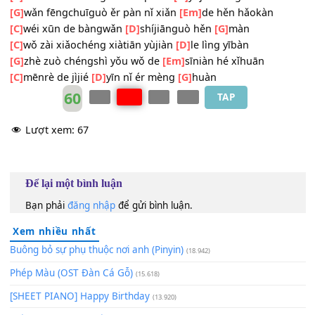
[G]
cǐkè shìjiè jùjiāo
[Em]
nǐ de chūxiàn
[C]
Wo~~~say~~~
[D]
wo~~~
[G]
Wo~~~say~~~
[Em]
wo~~~
[C]
wǒ zài xiǎochéng xiàtiān péi nǐ
[D]
yùjiàn làngmàn
[G]
wǎn fēngchuīguò ěr pàn nǐ xiǎn
[Em]
de hěn hǎokàn
[C]
wéi xūn de bàngwǎn
[D]
shíjiānguò hěn
[G]
màn
[C]
wǒ zài xiǎochéng xiàtiān yùjiàn
[D]
le lìng yībàn
[G]
zhè zuò chéngshì yǒu wǒ de
[Em]
sīniàn hé xǐhuān
[C]
mēnrè de jìjié
[D]
yīn nǐ ér mèng
[G]
huàn
60
TAP
Lượt xem:
67
Để lại một bình luận
Bạn phải
đăng nhập
để gửi bình luận.