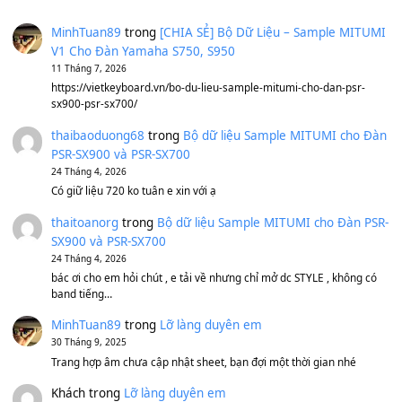
Sản phẩm dành cho bạn
BEND 4 CHIỀU MTP-5F MEGABEND
1,600,000
₫
Bánh xe Pa600 Pa900
500,000
₫
Bộ mạch phím Pa600 Pa300 Pa700 Cũ
1,200,000
₫
MinhTuan89
trong
[CHIA SẺ] Bộ Dữ Liệu – Sample MI
V1 Cho Đàn Yamaha S750, S950
11 Tháng 7, 2026
https://vietkeyboard.vn/bo-du-lieu-sample-mitumi-cho-dan-psr
sx900-psr-sx700/
thaibaoduong68
trong
Bộ dữ liệu Sample MITUMI cho
PSR-SX900 và PSR-SX700