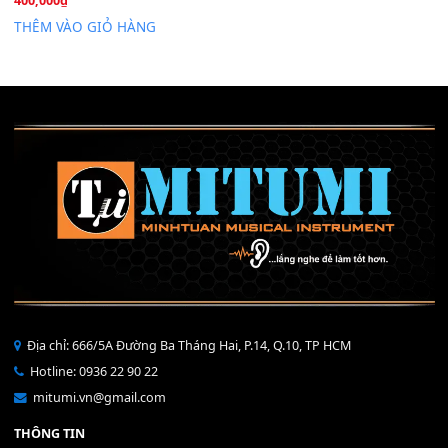
Mỡ tra phím đàn Piano Organ
40,000
₫
THÊM VÀO GIỎ HÀNG
Bộ Nút Đệm Đàn Piano CASIO PX - Giá tốt nhất - Sửa tại n
400,000
₫
THÊM VÀO GIỎ HÀNG