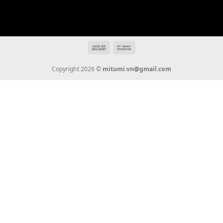
Giới Thiệu
Tin Tức
Thanh Toán
Vận Chuyển
Chính Sách Bảo Hành
Liên Hệ
KẾT NỐI CHÚNG TÔI
0936 22 90 22