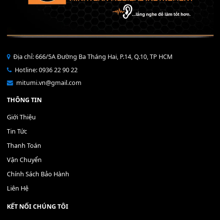
Bộ Nút Đệm Đàn Piano CASIO PX - Giá tốt nhất - Sửa tại n
400,000
₫
THÊM VÀO GIỎ HÀNG