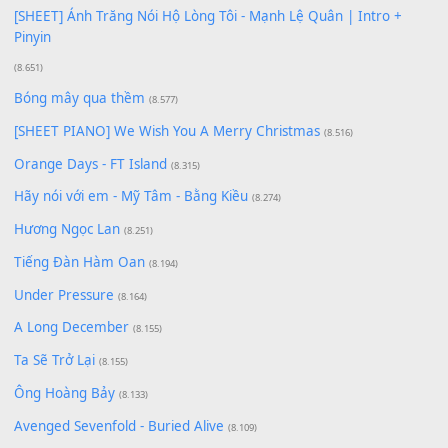
Có Em Đời Bỗng Vui
(9.744)
Cơn Mơ Băng Giá
(9.103)
Chờ một tiếng yêu
(8.991)
Lãng Quên Chiều Thu | Anh không muốn ra đi | Qí shí bù xiǎ
zǒu - 其实不想走
(8.929)
[SHEET] Ánh Trăng Nói Hộ Lòng Tôi - Mạnh Lệ Quân | Intro +
Pinyin
(8.651)
Bóng mây qua thềm
(8.577)
[SHEET PIANO] We Wish You A Merry Christmas
(8.516)
Orange Days - FT Island
(8.315)
Hãy nói với em - Mỹ Tâm - Bằng Kiều
(8.274)