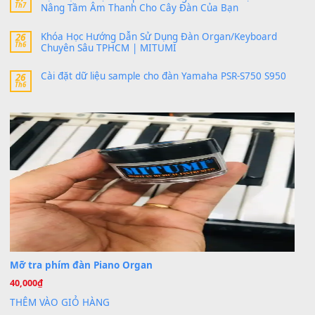
MinhTuan89
trong
Lỡ làng duyên em
30 Tháng 9, 2025
Trang hợp âm chưa cập nhật sheet, bạn đợi một thời gian nhé
Khách
trong
Lỡ làng duyên em
30 Tháng 9, 2025
Cho xin sheet nhạc organ được không ạ
BÀI MỚI VIẾT
Dịch vụ cho thuê âm thanh tiệc gia đình, ban nhạc, ca s
20
Th7
Cài đặt dữ liệu cho đàn PSR-SX900 PSR-SX920 tại MIT
20
Th7
Dịch Vụ Cài Đặt Sample Đàn Organ Yamaha Tận Nhà 
07
Th7
Nâng Tầm Âm Thanh Cho Cây Đàn Của Bạn
Khóa Học Hướng Dẫn Sử Dụng Đàn Organ/Keyboard
26
Th6
Chuyên Sâu TPHCM | MITUMI