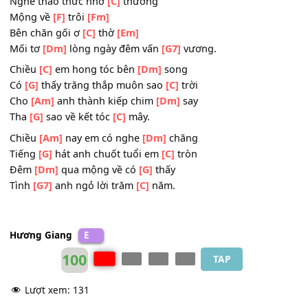
Tiếng
[Fm]
khóc cười cho tình đầu
Dìu yêu
[G7]
thương thành tiếng
[C]
hát.
[Em]
Ái ân chiều
[Am]
đến với nhau là
[F]
đêm
[Fm]
Nghe thao thức nhớ
[C]
thương
Mộng về
[F]
trôi
[Fm]
Bên chăn gối ơ
[C]
thờ
[Em]
Mối tơ
[Dm]
lòng ngày đêm vấn
[G7]
vương.
Chiều
[C]
em hong tóc bên
[Dm]
song
Có
[G]
thấy trăng thắp muôn sao
[C]
trời
Cho
[Am]
anh thành kiếp chim
[Dm]
say
Tha
[G]
sao về kết tóc
[C]
mây.
Chiều
[Am]
nay em có nghe
[Dm]
chăng
Tiếng
[G]
hát anh chuốt tuổi em
[C]
tròn
Đêm
[Dm]
qua mộng về có
[G]
thấy
Tình
[G7]
anh ngỏ lời trăm
[C]
năm.