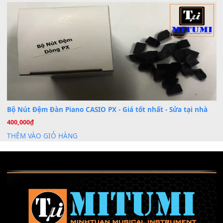
Cài đặt dữ liệu sample cho đàn Yamaha PSR-S750 S95
26
Th6
Mỡ tra phím đàn Piano Organ
40,000
₫
THÊM VÀO GIỎ HÀNG