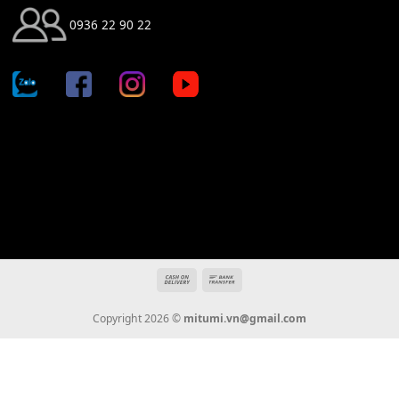
Địa chỉ: 666/5A Đường Ba Tháng Hai, P.14, Q.10, TP HCM
Hotline: 0936 22 90 22
mitumi.vn@gmail.com
THÔNG TIN
Giới Thiệu
Tin Tức
Thanh Toán
Vận Chuyển
Chính Sách Bảo Hành
Liên Hệ