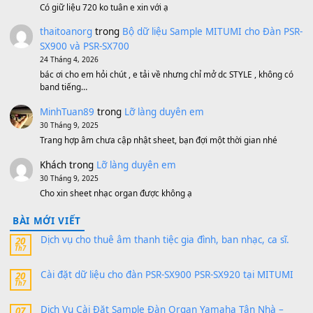
Bộ mạch phím Pa600 Pa300 Pa700 Cũ
1,200,000
₫
MinhTuan89
trong
[CHIA SẺ] Bộ Dữ Liệu – Sample MI
V1 Cho Đàn Yamaha S750, S950
11 Tháng 7, 2026
https://vietkeyboard.vn/bo-du-lieu-sample-mitumi-cho-dan-psr
sx900-psr-sx700/
thaibaoduong68
trong
Bộ dữ liệu Sample MITUMI cho
PSR-SX900 và PSR-SX700
24 Tháng 4, 2026
Có giữ liệu 720 ko tuân e xin với ạ
thaitoanorg
trong
Bộ dữ liệu Sample MITUMI cho Đàn
SX900 và PSR-SX700
24 Tháng 4, 2026
bác ơi cho em hỏi chút , e tải về nhưng chỉ mở dc STYLE , khôn
band tiếng…