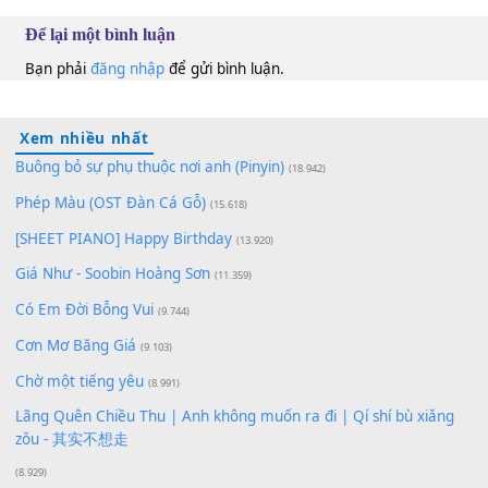
Hương Giang
E
100
TAP
Lượt xem:
131
Để lại một bình luận
Bạn phải
đăng nhập
để gửi bình luận.
Xem nhiều nhất
Buông bỏ sự phụ thuộc nơi anh (Pinyin)
(18.942)
Phép Màu (OST Đàn Cá Gỗ)
(15.618)
[SHEET PIANO] Happy Birthday
(13.920)
Giá Như - Soobin Hoàng Sơn
(11.359)