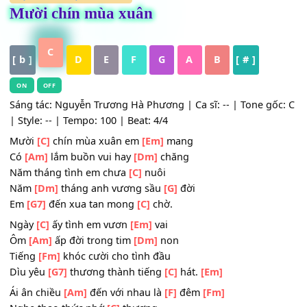
HỢP ÂM
,
Nhạc Trữ Tình
Mười chín mùa xuân
C
[ b ]
D
E
F
G
A
B
[ # ]
ON
OFF
Sáng tác: Nguyễn Trương Hà Phương | Ca sĩ: -- | Tone gố
| Style: -- | Tempo: 100 | Beat: 4/4
Mười
[C]
chín mùa xuân em
[Em]
mang
Có
[Am]
lắm buồn vui hay
[Dm]
chăng
Năm tháng tình em chưa
[C]
nuôi
Năm
[Dm]
tháng anh vương sầu
[G]
đời
Em
[G7]
đến xua tan mong
[C]
chờ.
Ngày
[C]
ấy tình em vươn
[Em]
vai
Ôm
[Am]
ấp đời trong tim
[Dm]
non