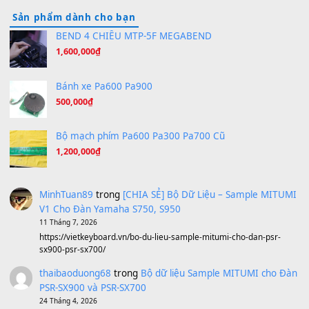
Hương Ngọc Lan
(8.251)
Tiếng Đàn Hàm Oan
(8.194)
Under Pressure
(8.164)
A Long December
(8.155)
Ta Sẽ Trở Lại
(8.155)
Ông Hoàng Bảy
(8.133)
Avenged Sevenfold - Buried Alive
(8.109)
Sản phẩm dành cho bạn
BEND 4 CHIỀU MTP-5F MEGABEND
1,600,000
₫
Bánh xe Pa600 Pa900
500,000
₫