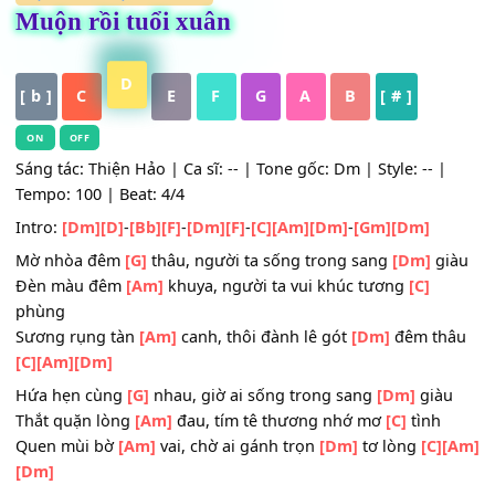
HỢP ÂM
,
Nhạc Trữ Tình
Muộn rồi tuổi xuân
D
[ b ]
C
E
F
G
A
B
[ # ]
ON
OFF
Sáng tác: Thiện Hảo | Ca sĩ: -- | Tone gốc: Dm | Style: -- 
Tempo: 100 | Beat: 4/4
Intro:
[Dm]
[D]
-
[Bb]
[F]
-
[Dm]
[F]
-
[C]
[Am]
[Dm]
-
[Gm]
[Dm]
Mờ nhòa đêm
[G]
thâu, người ta sống trong sang
[Dm]
g
Đèn màu đêm
[Am]
khuya, người ta vui khúc tương
[C]
phùng
Sương rụng tàn
[Am]
canh, thôi đành lê gót
[Dm]
đêm t
[C]
[Am]
[Dm]
Hứa hẹn cùng
[G]
nhau, giờ ai sống trong sang
[Dm]
già