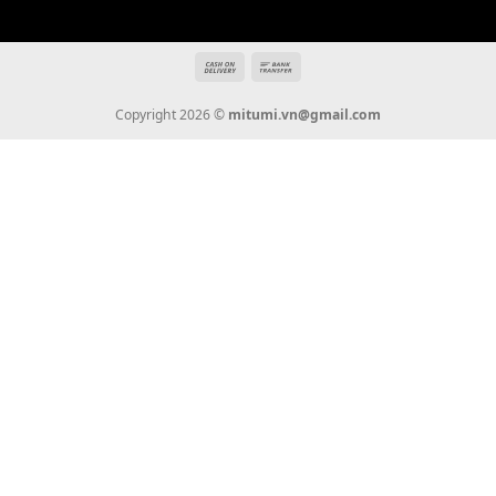
Giới Thiệu
Tin Tức
Thanh Toán
Vận Chuyển
Chính Sách Bảo Hành
Liên Hệ
KẾT NỐI CHÚNG TÔI
0936 22 90 22