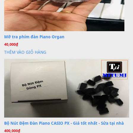
Dịch vụ cho thuê âm thanh tiệc gia đình, ban nhạc, ca s
20
Th7
Cài đặt dữ liệu cho đàn PSR-SX900 PSR-SX920 tại MIT
20
Th7
Dịch Vụ Cài Đặt Sample Đàn Organ Yamaha Tận Nhà 
07
Th7
Nâng Tầm Âm Thanh Cho Cây Đàn Của Bạn
Khóa Học Hướng Dẫn Sử Dụng Đàn Organ/Keyboard
26
Th6
Chuyên Sâu TPHCM | MITUMI
Cài đặt dữ liệu sample cho đàn Yamaha PSR-S750 S95
26
Th6