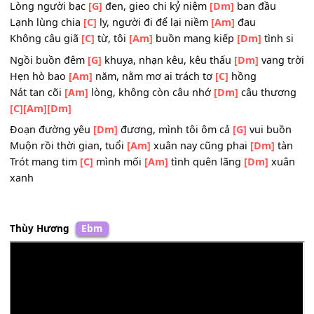
Thắt quặn lòng
[Am]
đau, tím tê thương nhớ mơ
[C]
tình
Quen mùi bờ
[Am]
vai, chờ ai gánh trọn
[Dm]
tơ lòng
[C]
[Dm]
Lòng người bạc
[G]
đen, gieo chi kỷ niệm
[Dm]
ban đầu
Lạnh lùng chia
[C]
ly, người đi để lại niềm
[Am]
đau
Không câu giã
[C]
từ, tôi
[Am]
buồn mang kiếp
[Dm]
tình
Ngồi buồn đêm
[G]
khuya, nhạn kêu, kêu thấu
[Dm]
vang
Hẹn hò bao
[Am]
năm, nằm mơ ai trách tơ
[C]
hồng
Nát tan cõi
[Am]
lòng, không còn câu nhớ
[Dm]
câu thư
[C]
[Am]
[Dm]
Đoạn đường yêu
[Dm]
đương, mình tôi ôm cả
[G]
vui bu
Muộn rồi thời gian, tuổi
[Am]
xuân nay cũng phai
[Dm]
t
Trót mang tim
[C]
mình mối
[Am]
tình quên lãng
[Dm]
xu
xanh