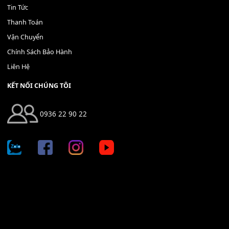
THÊM VÀO GIỎ HÀNG
Địa chỉ: 666/5A Đường Ba Tháng Hai, P.14, Q.10, TP HCM
Hotline: 0936 22 90 22
mitumi.vn@gmail.com
THÔNG TIN