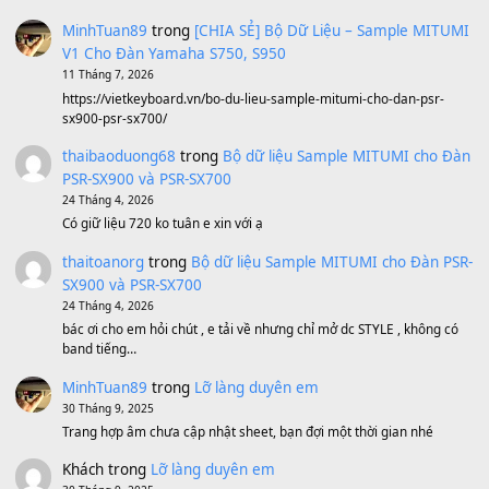
Sản phẩm dành cho bạn
BEND 4 CHIỀU MTP-5F MEGABEND
1,600,000
₫
Bánh xe Pa600 Pa900
500,000
₫
Bộ mạch phím Pa600 Pa300 Pa700 Cũ
1,200,000
₫
MinhTuan89
trong
[CHIA SẺ] Bộ Dữ Liệu – Sample MI
V1 Cho Đàn Yamaha S750, S950
11 Tháng 7, 2026
https://vietkeyboard.vn/bo-du-lieu-sample-mitumi-cho-dan-psr
sx900-psr-sx700/