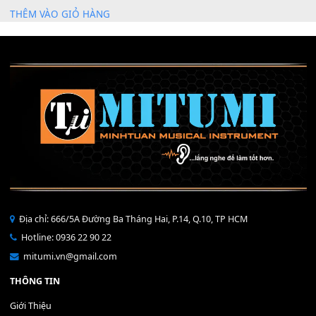
Mỡ tra phím đàn Piano Organ
40,000
₫
THÊM VÀO GIỎ HÀNG
Bộ Nút Đệm Đàn Piano CASIO PX - Giá tốt nhất - Sửa tại n
400,000
₫