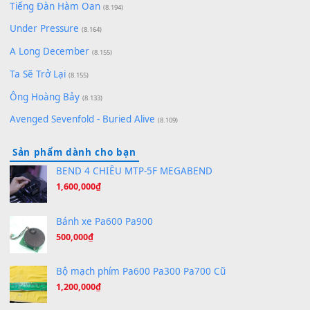
Pinyin
(8.651)
Bóng mây qua thềm
(8.577)
[SHEET PIANO] We Wish You A Merry Christmas
(8.516)
Orange Days - FT Island
(8.315)
Hãy nói với em - Mỹ Tâm - Bằng Kiều
(8.274)
Hương Ngọc Lan
(8.251)
Tiếng Đàn Hàm Oan
(8.194)
Under Pressure
(8.164)
A Long December
(8.155)
Ta Sẽ Trở Lại
(8.155)
Ông Hoàng Bảy
(8.133)
Avenged Sevenfold - Buried Alive
(8.109)