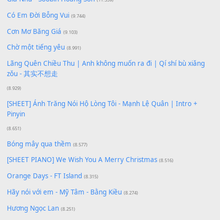
Xem nhiều nhất
Buông bỏ sự phụ thuộc nơi anh (Pinyin)
(18.942)
Phép Màu (OST Đàn Cá Gỗ)
(15.618)
[SHEET PIANO] Happy Birthday
(13.920)
Giá Như - Soobin Hoàng Sơn
(11.359)
Có Em Đời Bỗng Vui
(9.744)
Cơn Mơ Băng Giá
(9.103)
Chờ một tiếng yêu
(8.991)
Lãng Quên Chiều Thu | Anh không muốn ra đi | Qí shí bù xiǎ
zǒu - 其实不想走
(8.929)
[SHEET] Ánh Trăng Nói Hộ Lòng Tôi - Mạnh Lệ Quân | Intro +