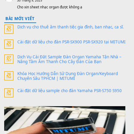
thaibaoduong68
trong
Bộ dữ liệu Sample MITUMI cho
PSR-SX900 và PSR-SX700
24 Tháng 4, 2026
Có giữ liệu 720 ko tuân e xin với ạ
thaitoanorg
trong
Bộ dữ liệu Sample MITUMI cho Đàn
SX900 và PSR-SX700
24 Tháng 4, 2026
bác ơi cho em hỏi chút , e tải về nhưng chỉ mở dc STYLE , khôn
band tiếng…
MinhTuan89
trong
Lỡ làng duyên em
30 Tháng 9, 2025
Trang hợp âm chưa cập nhật sheet, bạn đợi một thời gian nhé
Khách
trong
Lỡ làng duyên em
30 Tháng 9, 2025
Cho xin sheet nhạc organ được không ạ
BÀI MỚI VIẾT